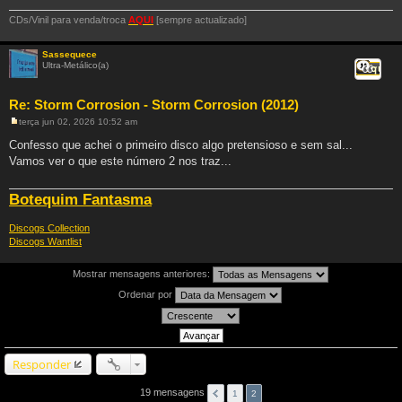
g
e
CDs/Vinil para venda/troca
AQUI
[sempre actualizado]
m
Sassequece
Ultra-Metálico(a)
Citar
Re: Storm Corrosion - Storm Corrosion (2012)
terça jun 02, 2026 10:52 am
M
e
Confesso que achei o primeiro disco algo pretensioso e sem sal...
n
Vamos ver o que este número 2 nos traz...
s
a
g
e
Botequim Fantasma
m
Discogs Collection
Discogs Wantlist
Mostrar mensagens anteriores:
Ordenar por
Responder
19 mensagens
1
2