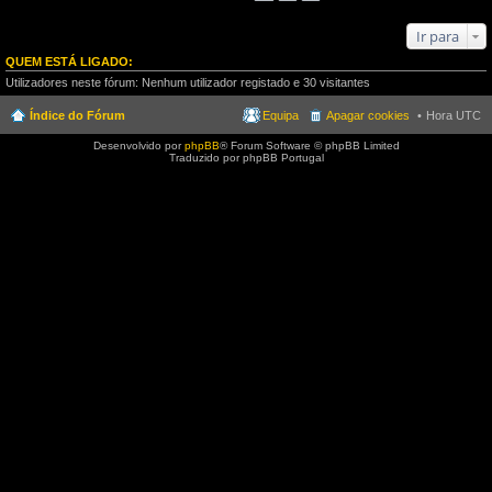
Ir para
QUEM ESTÁ LIGADO:
Utilizadores neste fórum: Nenhum utilizador registado e 30 visitantes
Índice do Fórum
Equipa
Apagar cookies
Hora UTC
Desenvolvido por
phpBB
® Forum Software © phpBB Limited
Traduzido por phpBB Portugal