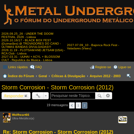
2026.09.25_26 - UNDER THE DOOM
FESTIVAL 2026 - Lisboa
2026.10.16/17 - BLACK BOX FEST
(Guimarães) @ TROVADORES DO CANO -
2027.07.09_10 - Bajonca Rock Fest -
ÚLTIMAS BANDAS DIVULGADAS!!!
Valadares (Viseu)
2026.11.19 - FLOTSAM AND JETSAM (USA) -
RCA Club - Lisboa
2027.03.31 - UUHAI + ACYL + BLOSSOM
CULT - Republica da Musica - Lisboa
Links rápidos
FAQ
Registe-se
Ligue-se
Índice do Fórum
Geral
Críticas & Divulgação
Arquivo 2012 - 2003
es
Storm Corrosion - Storm Corrosion (2012)
qui
Responder
sar
19 mensagens
1
2
Wolfheart66
Ultra-Metálico(a)
Citar
Re: Storm Corrosion - Storm Corrosion (2012)