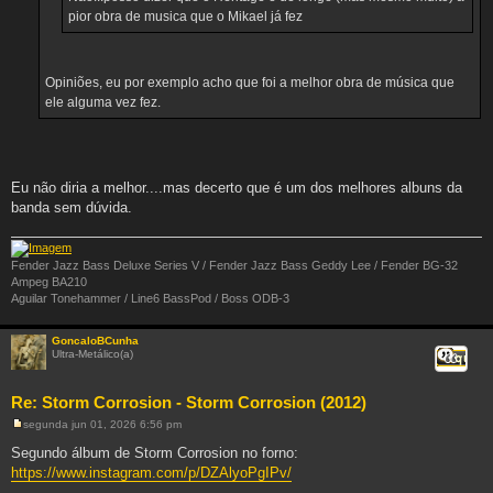
pior obra de musica que o Mikael já fez
Opiniões, eu por exemplo acho que foi a melhor obra de música que
ele alguma vez fez.
Eu não diria a melhor....mas decerto que é um dos melhores albuns da
banda sem dúvida.
Fender Jazz Bass Deluxe Series V / Fender Jazz Bass Geddy Lee / Fender BG-32
Ampeg BA210
Aguilar Tonehammer / Line6 BassPod / Boss ODB-3
GoncaloBCunha
Ultra-Metálico(a)
Citar
Re: Storm Corrosion - Storm Corrosion (2012)
segunda jun 01, 2026 6:56 pm
M
e
Segundo álbum de Storm Corrosion no forno:
n
https://www.instagram.com/p/DZAlyoPgIPv/
s
a