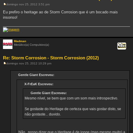
domingo nov 25, 2012 3:51 pm
M
e
Eu prefiro o heritage ao de Storm Corrosion que é um bocado mais
n
insonso!
s
a
g
e
m
Madman
Metálico(a) Compulsivo(a)
Citar
Re: Storm Corrosion - Storm Corrosion (2012)
domingo nov 25, 2012 10:29 pm
M
e
n
Gentle Giant Escreveu:
s
a
X-FrEaK Escreveu:
g
e
m
Gentle Giant Escreveu:
Mesmo nível, se bem que com um som mais introspectivo.
Se gostaste do Heritage de certeza que vais gostar disto, se
não gostaste... duvido.
Não...posso dizer que o Heritage é de longe (mas mesmo muito) a