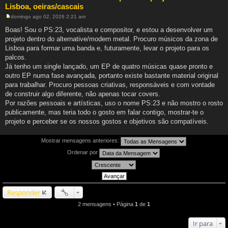
Lisboa, oeiras/cascais
domingo ago 02, 2026 2:21 am
M
e
Boas! Sou o PS:23, vocalista e compositor, e estou a desenvolver um
n
projeto dentro do alternative/modern metal. Procuro músicos da zona de
s
a
Lisboa para formar uma banda e, futuramente, levar o projeto para os
g
palcos.
e
m
Já tenho um single lançado, um EP de quatro músicas quase pronto e
outro EP numa fase avançada, portanto existe bastante material original
para trabalhar. Procuro pessoas criativas, responsáveis e com vontade
de construir algo diferente, não apenas tocar covers.
Por razões pessoais e artísticas, uso o nome PS:23 e não mostro o rosto
publicamente, mas teria todo o gosto em falar contigo, mostrar-te o
projeto e perceber se os nossos gostos e objetivos são compatíveis.
Mostrar mensagens anteriores:
Ordenar por
Responder
2 mensagens • Página
1
de
1
Ir para