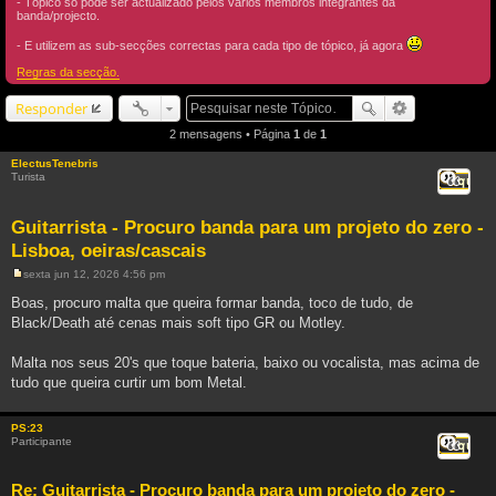
- Tópico só pode ser actualizado pelos vários membros integrantes da
banda/projecto.
- E utilizem as sub-secções correctas para cada tipo de tópico, já agora
Regras da secção.
Responder
2 mensagens • Página
1
de
1
ElectusTenebris
Turista
Citar
Guitarrista - Procuro banda para um projeto do zero -
Lisboa, oeiras/cascais
sexta jun 12, 2026 4:56 pm
M
e
Boas, procuro malta que queira formar banda, toco de tudo, de
n
Black/Death até cenas mais soft tipo GR ou Motley.
s
a
g
Malta nos seus 20's que toque bateria, baixo ou vocalista, mas acima de
e
m
tudo que queira curtir um bom Metal.
PS:23
Participante
Citar
Re: Guitarrista - Procuro banda para um projeto do zero -