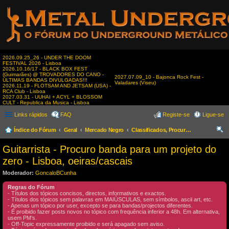
2026.09.25_26 - UNDER THE DOOM
FESTIVAL 2026 - Lisboa
2026.10.16/17 - BLACK BOX FEST
(Guimarães) @ TROVADORES DO CANO -
2027.07.09_10 - Bajonca Rock Fest -
ÚLTIMAS BANDAS DIVULGADAS!!!
Valadares (Viseu)
2026.11.19 - FLOTSAM AND JETSAM (USA) -
RCA Club - Lisboa
2027.03.31 - UUHAI + ACYL + BLOSSOM
CULT - Republica da Musica - Lisboa
Links rápidos
FAQ
Registe-se
Ligue-se
Índice do Fórum
Geral
Mercado Negro
Classificados, Procura & Oferta de Músicos
es
Guitarrista - Procuro banda para um projeto do
qui
zero - Lisboa, oeiras/cascais
sar
Moderador:
GoncaloBCunha
Regras do Fórum
- Títulos dos tópicos concisos, directos, informativos e exactos.
- Títulos dos tópicos sem palavras em MAIÚSCULAS, sem símbolos, ascii art, etc.
- Apenas um tópico por user, excepto se para bandas/projectos diferentes.
- É proibido fazer posts novos no tópico com frequência inferior a 48h. Em alternativa,
usem PM’s.
- Off-Topic expressamente proibido e será apagado sem aviso.