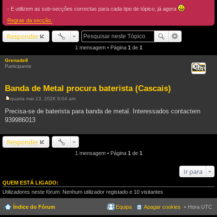
- E utilizem as sub-secções correctas para cada tipo de tópico, já agora
Regras da secção.
Responder
1 mensagem • Página
1
de
1
Grenade8
Participante
Citar
Banda de Metal procura baterista (Cascais)
quarta mai 13, 2026 8:04 am
M
e
Precisa-se de baterista para banda de metal. Interessados contactem
n
939986013
s
a
g
e
Responder
m
1 mensagem • Página
1
de
1
Ir para
QUEM ESTÁ LIGADO:
Utilizadores neste fórum: Nenhum utilizador registado e 10 visitantes
Índice do Fórum
Equipa
Apagar cookies
Hora UTC