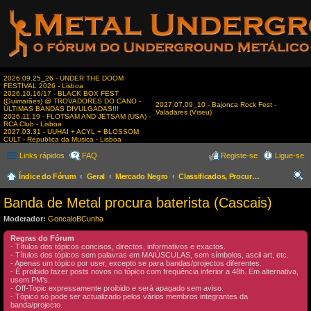
2026.09.25_26 - UNDER THE DOOM
FESTIVAL 2026 - Lisboa
2026.10.16/17 - BLACK BOX FEST
(Guimarães) @ TROVADORES DO CANO -
2027.07.09_10 - Bajonca Rock Fest -
ÚLTIMAS BANDAS DIVULGADAS!!!
Valadares (Viseu)
2026.11.19 - FLOTSAM AND JETSAM (USA) -
RCA Club - Lisboa
2027.03.31 - UUHAI + ACYL + BLOSSOM
CULT - Republica da Musica - Lisboa
Links rápidos
FAQ
Registe-se
Ligue-se
Índice do Fórum
Geral
Mercado Negro
Classificados, Procura & Oferta de Músicos
es
Banda de Metal procura baterista (Cascais)
qui
Moderador:
GoncaloBCunha
sar
Regras do Fórum
- Títulos dos tópicos concisos, directos, informativos e exactos.
- Títulos dos tópicos sem palavras em MAIÚSCULAS, sem símbolos, ascii art, etc.
- Apenas um tópico por user, excepto se para bandas/projectos diferentes.
- É proibido fazer posts novos no tópico com frequência inferior a 48h. Em alternativa,
usem PM’s.
- Off-Topic expressamente proibido e será apagado sem aviso.
- Tópico só pode ser actualizado pelos vários membros integrantes da
banda/projecto.