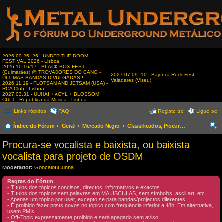
2026.09.25_26 - UNDER THE DOOM
FESTIVAL 2026 - Lisboa
2026.10.16/17 - BLACK BOX FEST
(Guimarães) @ TROVADORES DO CANO -
2027.07.09_10 - Bajonca Rock Fest -
ÚLTIMAS BANDAS DIVULGADAS!!!
Valadares (Viseu)
2026.11.19 - FLOTSAM AND JETSAM (USA) -
RCA Club - Lisboa
2027.03.31 - UUHAI + ACYL + BLOSSOM
CULT - Republica da Musica - Lisboa
Links rápidos
FAQ
Registe-se
Ligue-se
Índice do Fórum
Geral
Mercado Negro
Classificados, Procura & Oferta de Músicos
es
Procura-se vocalista e baixista, ou baixista
qui
vocalista para projeto de OSDM
sar
Moderador:
GoncaloBCunha
Regras do Fórum
- Títulos dos tópicos concisos, directos, informativos e exactos.
- Títulos dos tópicos sem palavras em MAIÚSCULAS, sem símbolos, ascii art, etc.
- Apenas um tópico por user, excepto se para bandas/projectos diferentes.
- É proibido fazer posts novos no tópico com frequência inferior a 48h. Em alternativa,
usem PM’s.
- Off-Topic expressamente proibido e será apagado sem aviso.