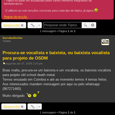
- Tópico só pode ser actualizado pelos vários membros integrantes da
banda/projecto.
- E utilizem as sub-secções correctas para cada tipo de tópico, já agora
Regras da secção.
Responder
1 mensagem • Página
1
de
1
GarrafaoDvinho
Turista
Citar
Procura-se vocalista e baixista, ou baixista vocalista
para projeto de OSDM
segunda abr 27, 2026 2:23 pm
M
e
Boas malta, procura-se um baixista e um vocalista, ou baixista vocalista
n
para projeto old school death metal.
s
a
Temos ensaiado em Coimbra e até ao momento temos 4 temas feitos.
g
Aos interessados mandem mensagem por aqui ou pelo whatsapp
e
m
(967271460).
Muito obrigado.
Responder
1 mensagem • Página
1
de
1