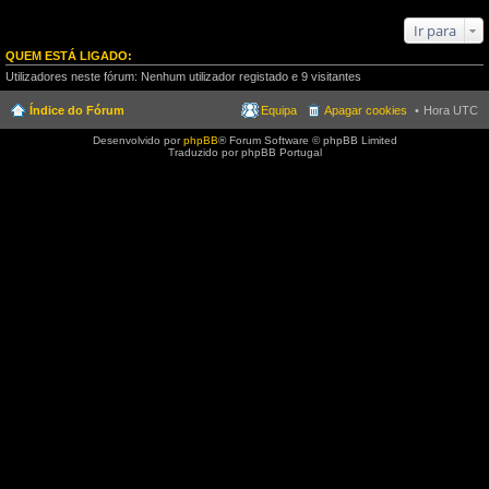
Ir para
QUEM ESTÁ LIGADO:
Utilizadores neste fórum: Nenhum utilizador registado e 9 visitantes
Índice do Fórum
Equipa
Apagar cookies
Hora UTC
Desenvolvido por
phpBB
® Forum Software © phpBB Limited
Traduzido por phpBB Portugal