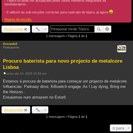
- Tópico só pode ser actualizado pelos vários membros integrantes da
banda/projecto.
- E utilizem as sub-secções correctas para cada tipo de tópico, já agora
Regras da secção.
Responder
1 mensagem • Página
1
de
1
Grenade8
Participante
Citar
Procuro baterista para novo projecto de metalcore
Lisboa
sexta abr 10, 2026 10:58 am
M
e
Estamos á procura de baterista para começar um projecto de metalcore.
n
Influencias: Parkway drive, Killswitch engage, As I Lay dying, Bring me
s
a
the Horizon...
g
Ensaiamos num armazem no Estoril.
e
m
Responder
1 mensagem • Página
1
de
1
Ir para