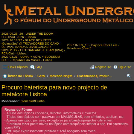
2026.09.25_26 - UNDER THE DOOM
FESTIVAL 2026 - Lisboa
2026.10.16/17 - BLACK BOX FEST
(Guimarães) @ TROVADORES DO CANO -
2027.07.09_10 - Bajonca Rock Fest -
ÚLTIMAS BANDAS DIVULGADAS!!!
Valadares (Viseu)
2026.11.19 - FLOTSAM AND JETSAM (USA) -
RCA Club - Lisboa
2027.03.31 - UUHAI + ACYL + BLOSSOM
CULT - Republica da Musica - Lisboa
Links rápidos
FAQ
Registe-se
Ligue-se
Índice do Fórum
Geral
Mercado Negro
Classificados, Procura & Oferta de Músicos
es
Procuro baterista para novo projecto de
qui
metalcore Lisboa
sar
Moderador:
GoncaloBCunha
Regras do Fórum
- Títulos dos tópicos concisos, directos, informativos e exactos.
- Títulos dos tópicos sem palavras em MAIÚSCULAS, sem símbolos, ascii art, etc.
- Apenas um tópico por user, excepto se para bandas/projectos diferentes.
- É proibido fazer posts novos no tópico com frequência inferior a 48h. Em alternativa,
usem PM’s.
- Off-Topic expressamente proibido e será apagado sem aviso.