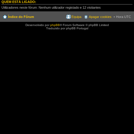
QUEM ESTÁ LIGADO:
Utilizadores neste fórum: Nenhum utilizador registado e 12 visitantes
Índice do Fórum
Equipa
Apagar cookies
Hora UTC
Desenvolvido por
phpBB
® Forum Software © phpBB Limited
Traduzido por phpBB Portugal