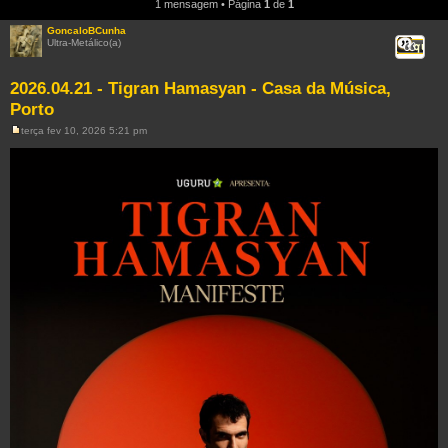
1 mensagem • Página
1
de
1
GoncaloBCunha
Ultra-Metálico(a)
Citar
2026.04.21 - Tigran Hamasyan - Casa da Música,
Porto
terça fev 10, 2026 5:21 pm
M
e
n
s
a
g
e
m