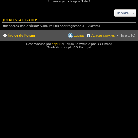
1 mensagem • Página
1
de
1
Ir para
QUEM ESTÁ LIGADO:
Utilizadores neste fórum: Nenhum utilizador registado e 1 visitante
Índice do Fórum
Equipa
Apagar cookies
Hora UTC
Desenvolvido por
phpBB
® Forum Software © phpBB Limited
Traduzido por phpBB Portugal