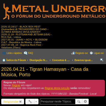
2026.10.16/17 - BLACK BOX FEST
(Guimarães) @ TROVADORES DO CANO -
ÚLTIMAS BANDAS DIVULGADAS!!!
2026.11.19 - FLOTSAM AND JETSAM (USA) -
RCA Club - Lisboa
2027.03.31 - UUHAI + ACYL + BLOSSOM
CULT - Republica da Musica - Lisboa
2027.07.09_10 - Bajonca Rock Fest -
Valadares (Viseu)
Links rápidos
FAQ
Registe-se
Ligue-se
Índice do Fórum
Divulgação Nacional
Concertos & Eventos
Eventos igualmente interessantes
es
2026.04.21 - Tigran Hamasyan - Casa da
qui
Música, Porto
sar
Regras do Fórum
Novas
Regras
em vigor!
Os tópicos que não respeitarem as
Regras desta secção
serão
removidos!
Formato obrigatório do título dos tópicos:
YYYY.MM.DD - Bandas/Festival - Local
Responder