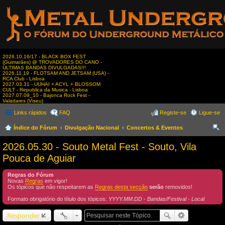
2026.10.16/17 - BLACK BOX FEST
(Guimarães) @ TROVADORES DO CANO -
ÚLTIMAS BANDAS DIVULGADAS!!!
2026.11.19 - FLOTSAM AND JETSAM (USA) -
RCA Club - Lisboa
2027.03.31 - UUHAI + ACYL + BLOSSOM
CULT - Republica da Musica - Lisboa
2027.07.09_10 - Bajonca Rock Fest -
Valadares (Viseu)
Links rápidos
FAQ
Registe-se
Ligue-se
Índice do Fórum
Divulgação Nacional
Concertos & Eventos
es
2026.05.30 - Souto Metal Fest - Souto, Vila
qui
Pouca de Aguiar
sar
Regras do Fórum
Novas
Regras
em vigor!
Os tópicos que não respeitarem as
Regras desta secção
serão
removidos!
Formato obrigatório do título dos tópicos:
YYYY.MM.DD - Bandas/Festival - Local
Responder