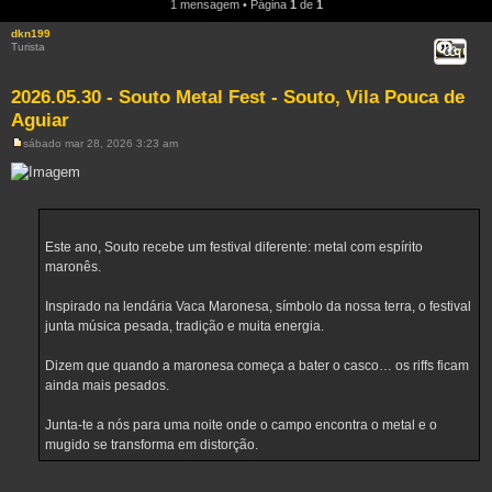
1 mensagem • Página
1
de
1
dkn199
Turista
Citar
2026.05.30 - Souto Metal Fest - Souto, Vila Pouca de
Aguiar
sábado mar 28, 2026 3:23 am
M
e
n
s
a
g
e
m
Este ano, Souto recebe um festival diferente: metal com espírito
maronês.
Inspirado na lendária Vaca Maronesa, símbolo da nossa terra, o festival
junta música pesada, tradição e muita energia.
Dizem que quando a maronesa começa a bater o casco… os riffs ficam
ainda mais pesados.
Junta-te a nós para uma noite onde o campo encontra o metal e o
mugido se transforma em distorção.