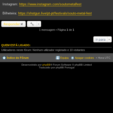
Instagram:
https://www.instagram.com/soutometalfest
Bilheteira:
https://shotgun.live/pt-pt/festivals/souto-metal-fest
Responder
1 mensagem • Página
1
de
1
Ir para
QUEM ESTÁ LIGADO:
Utilizadores neste fórum: Nenhum utilizador registado e 10 visitantes
Índice do Fórum
Equipa
Apagar cookies
Hora UTC
Desenvolvido por
phpBB
® Forum Software © phpBB Limited
Traduzido por phpBB Portugal