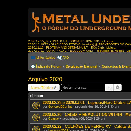
2026.09.25_26 - UNDER THE DOOM FESTIVAL 2026 - Lisboa
2026.10.16/17 - BLACK BOX FEST (Guimarães) @ TROVADORES DO CA
2026.11.19 - FLOTSAM AND JETSAM (USA) - RCA Club - Lisboa
2027.03.31 - UUHAI + ACYL + BLOSSOM CULT - Republica da Musica - Li
Links rápidos
FAQ
Índice do Fórum
Divulgação Nacional
Concertos & Even
Arquivo 2020
Novo Tópico
TÓPICOS
2020.02.28 e 2020.03.01 - Leprous/Hard Club e L
por
GoncaloBCunha
» segunda dez 16, 2019 9:33 pm
2020.02.20 - CRISIX + REVOLUTION WITHIN - Met
por
Coarse
» segunda jan 06, 2020 9:28 pm
2020.02.22 - COLHÕES DE FERRO XV - Caldas d
por
joaonuno2009
» terça jan 14, 2020 8:30 pm