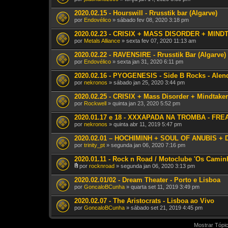
2020.02.15 - Hourswill - Rrusstik bar (Algarve)
por
Endovélico
» sábado fev 08, 2020 3:18 pm
2020.02.23 - CRISIX + MASS DISORDER + MIND
por
Metals Alliance
» sexta fev 07, 2020 11:13 am
2020.02.22 - RAVENSIRE - Rrusstik Bar (Algarve)
por
Endovélico
» sexta jan 31, 2020 6:11 pm
2020.02.16 - PYOGENESIS - Side B Rocks - Alen
por
nekronos
» sábado jan 25, 2020 3:44 pm
2020.02.25 - CRISIX + Mass Disorder + Mindtaker
por
Rockwell
» quinta jan 23, 2020 5:52 pm
2020.01.17 e 18 - XXXAPADA NA TROMBA - FREA
por
nekronos
» quinta abr 11, 2019 5:47 pm
2020.02.01 – HOCHIMINH + SOUL OF ANUBIS + DA
por
trinity_pt
» segunda jan 06, 2020 7:16 pm
2020.01.11 - Rock n Road / Motoclube 'Os Caminh
por
rocknroad
» segunda jan 06, 2020 3:13 pm
A
n
2020.02.01/02 - Dream Theater - Porto e Lisboa
e
por
GoncaloBCunha
» quarta set 11, 2019 3:49 pm
x
o
2020.02.07 - The Aristocrats - Lisboa ao Vivo
(
por
s
GoncaloBCunha
» sábado set 21, 2019 4:45 pm
)
Mostrar Tópic