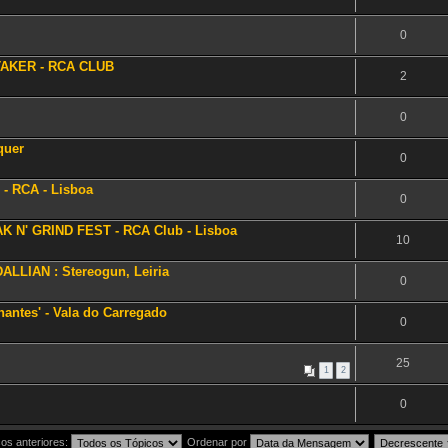
0
TAKER - RCA CLUB
2
0
quer
0
 - RCA - Lisboa
0
K N' GRIND FEST - RCA Club - Lisboa
10
LLIAN : Stereogun, Leiria
0
antes' - Vala do Carregado
0
25
1
2
0
os anteriores:
Ordenar por