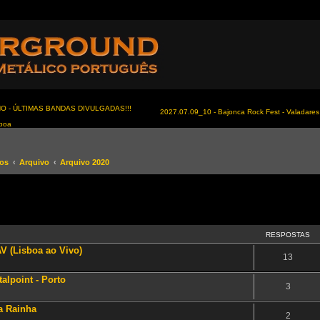
NO - ÚLTIMAS BANDAS DIVULGADAS!!!
2027.07.09_10 - Bajonca Rock Fest - Valadares 
sboa
tos
Arquivo
Arquivo 2020
RESPOSTAS
AV (Lisboa ao Vivo)
13
alpoint - Porto
3
a Rainha
2