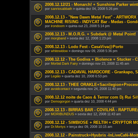
2008.12.12/21 - Monarch! + Sunshine Parker wint
por
sanriosabbath
» quinta dez 04, 2008 5:26 pm
2008.12.13 - "New Dawn Metal Fest" - ARTWO
MACHINE RISING - INDYCAT Bar - Medas - Gon
por
irondoom
» quinta out 23, 2008 5:14 pm
2008.12.13 - M.O.R.G. + Subdark @ Metal Point!
por
morgband
» sexta dez 12, 2008 1:23 pm
2008.12.13 - Lodo Fest - CasaViva@Porto
por
whitewidow
» domingo nov 09, 2008 5:36 pm
2008.12.12 - The Godiva + Biolence + Stucker - 
por
Morbid Dark Fairy
» domingo nov 23, 2008 11:45 am
2008.12.13 - CADAVAL HARDCORE - Grankapo, St
por
Legião
» quarta dez 10, 2008 6:53 pm
2008.12.13 - THEE ORAKLE+Sacrilegion+Processi
por
avoidcontact
» segunda nov 24, 2008 11:40 pm
2008.12.12 noite de Caos & Terror com Dj Rui Si
por
Demogorgon
» quarta dez 10, 2008 4:44 pm
2008.12.13 - BIRRAS BAR - COVILHÃ - RAPTU
por
MORIBUNDUS
» sexta dez 12, 2008 11:43 am
2008.12.12 - SIMBIOSE + RELTIH + CRYPTOR 
por
Dr.Mortys
» terça dez 09, 2008 10:15 am
2008.12.12 - Painstruck+Hyubris -InLiveCafé-Moi