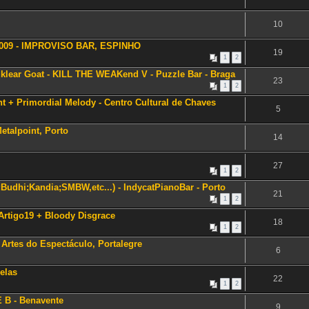
10
2009 - IMPROVISO BAR, ESPINHO
19
1
2
lear Goat - KILL THE WEAKend V - Puzzle Bar - Braga
23
1
2
ht + Primordial Melody - Centro Cultural de Chaves
5
talpoint, Porto
14
27
1
2
Budhi;Kandia;SMBW,etc...) - IndycatPianoBar - Porto
21
1
2
 Artigo19 + Bloody Disgrace
18
1
2
 Artes do Espectáculo, Portalegre
6
elas
22
1
2
 B - Benavente
9