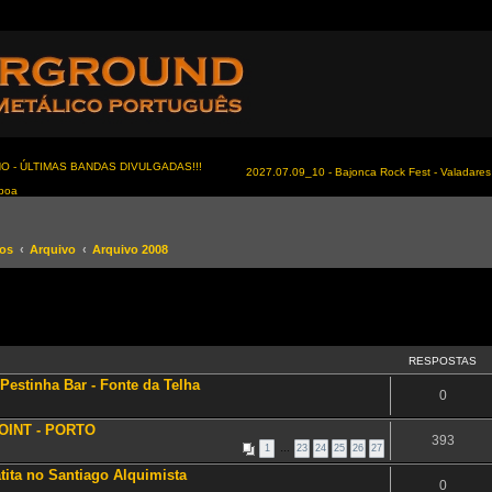
NO - ÚLTIMAS BANDAS DIVULGADAS!!!
2027.07.09_10 - Bajonca Rock Fest - Valadares 
sboa
tos
Arquivo
Arquivo 2008
RESPOSTAS
Pestinha Bar - Fonte da Telha
0
POINT - PORTO
393
1
…
23
24
25
26
27
ita no Santiago Alquimista
0