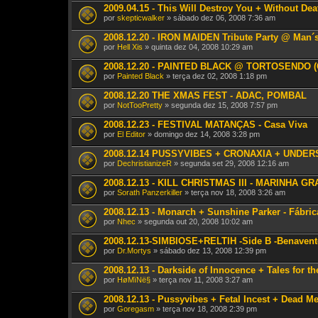
2009.04.15 - This Will Destroy You + Without Dea
por
skepticwalker
» sábado dez 06, 2008 7:36 am
2008.12.20 - IRON MAIDEN Tribute Party @ Man´s
por
Hell Xis
» quinta dez 04, 2008 10:29 am
2008.12.20 - PAINTED BLACK @ TORTOSENDO (C
por
Painted Black
» terça dez 02, 2008 1:18 pm
2008.12.20 THE XMAS FEST - ADAC, POMBAL
por
NotTooPretty
» segunda dez 15, 2008 7:57 pm
2008.12.23 - FESTIVAL MATANÇAS - Casa Viva
por
El Editor
» domingo dez 14, 2008 3:28 pm
2008.12.14 PUSSYVIBES + CRONAXIA + UNDERS
por
DechristianizeR
» segunda set 29, 2008 12:16 am
2008.12.13 - KILL CHRISTMAS III - MARINHA G
por
Sorath Panzerkiller
» terça nov 18, 2008 3:26 am
2008.12.13 - Monarch + Sunshine Parker - Fábri
por
Nhec
» segunda out 20, 2008 10:02 am
2008.12.13-SIMBIOSE+RELTIH -Side B -Benavent
por
Dr.Mortys
» sábado dez 13, 2008 12:39 pm
2008.12.13 - Darkside of Innocence + Tales for 
por
HøMïNë§
» terça nov 11, 2008 3:27 am
2008.12.13 - Pussyvibes + Fetal Incest + Dead M
por
Goregasm
» terça nov 18, 2008 2:39 pm