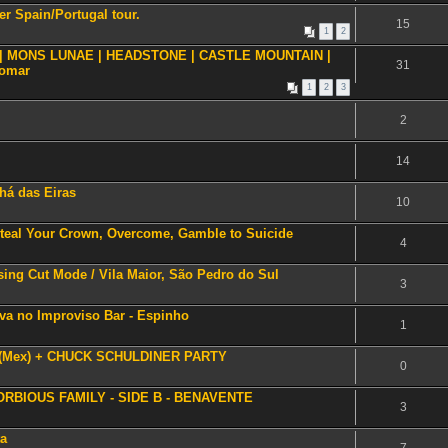
er Spain/Portugal tour.
15
1
2
RX | MONS LUNAE | HEADSTONE | CASTLE MOUNTAIN |
31
domar
1
2
3
2
14
Chá das Eiras
10
eal Your Crown, Overcome, Gamble to Suicide
4
ng Cut Mode / Vila Maior, São Pedro do Sul
3
lva no Improviso Bar - Espinho
1
RE(Mex) + CHUCK SCHULDINER PARTY
0
MORBIOUS FAMILY - SIDE B - BENAVENTE
3
ta