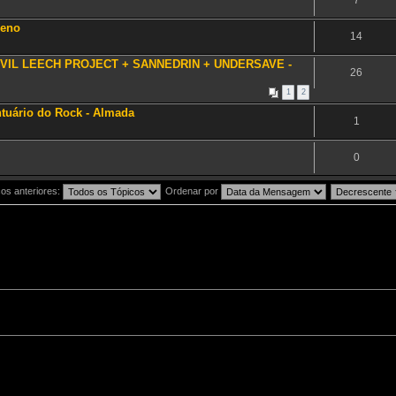
7
ueno
14
'EVIL LEECH PROJECT + SANNEDRIN + UNDERSAVE -
26
1
2
ntuário do Rock - Almada
1
0
os anteriores:
Ordenar por