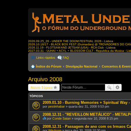
2026.09.25_26 - UNDER THE DOOM FESTIVAL 2026 - Lisboa
2026.10.16/17 - BLACK BOX FEST (Guimarães) @ TROVADORES DO CA
2026.11.19 - FLOTSAM AND JETSAM (USA) - RCA Club - Lisboa
2027.03.31 - UUHAI + ACYL + BLOSSOM CULT - Republica da Musica - Li
Links rápidos
FAQ
Índice do Fórum
Divulgação Nacional
Concertos & Even
Arquivo 2008
Novo Tópico
TÓPICOS
2009.01.10 - Burning Memories + Spiritual Way - 
por
pestinhabar
» quarta dez 31, 2008 9:53 pm
2008.12.31 - "REVEILLON METÁLICO" - METAL
por
Conde Satan
» segunda nov 10, 2008 8:15 pm
E
s
2008.12.31 - Passagem de ano com os Irmaos Cat
t
por
Wisdoom
» terça dez 30, 2008 10:30 pm