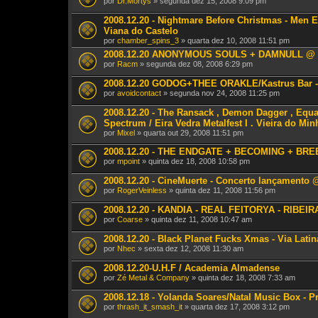
por
Dr.Mortys
» segunda dez 15, 2008 9:09 pm
2008.12.20 - Nightmare Before Christmas - Men E
Viana do Castelo
por
chamber_spins_3
» quarta dez 10, 2008 11:51 pm
2008.12.20 ANONYMOUS SOULS + DAMNULL @ 
por
Racm
» segunda dez 08, 2008 6:29 pm
2008.12.20 GODOG+THEE ORAKLE/Kastrus Bar 
por
avoidcontact
» segunda nov 24, 2008 11:25 pm
2008.12.20 - The Ransack , Demon Dagger , Equale
Spectrum / Eira Vedra Metalfest I . Vieira do Min
por
Mixel
» quarta out 29, 2008 11:51 pm
2008.12.20 - THE ENDGATE + BECOMING + BRE
por
mpoint
» quinta dez 18, 2008 10:58 pm
2008.12.20 - CineMuerte - Concerto lançamento
por
RogerVeinless
» quinta dez 11, 2008 11:56 pm
2008.12.20 - KANDIA - REAL FEITORYA - RIBEI
por
Coarse
» quinta dez 11, 2008 10:47 am
2008.12.20 - Black Planet Fucks Xmas - Via Lati
por
Nhec
» sexta dez 12, 2008 11:30 am
2008.12.20-U.H.F / Academia Almadense
por
Zé Metal & Company
» quinta dez 18, 2008 7:33 am
2008.12.18 - Yolanda Soares/Natal Music Box - P
por
thrash_it_smash_it
» quarta dez 17, 2008 3:12 pm