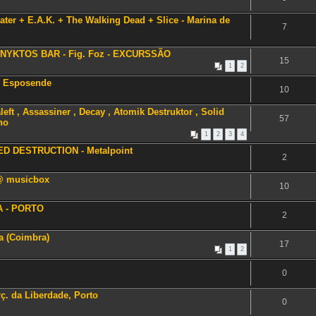
ater + E.A.K. + The Walking Dead + Slice - Marina de
7
NYKTOS BAR - Fig. Foz - EXCURSSÃO
15
1
2
- Esposende
10
ft , Assassiner , Decay , Atomik Destruktor , Solid
57
ho
1
2
3
4
ED DESTRUCTION - Metalpoint
2
 @ musicbox
10
RA - PORTO
2
na (Coimbra)
17
1
2
0
rç. da Liberdade, Porto
0