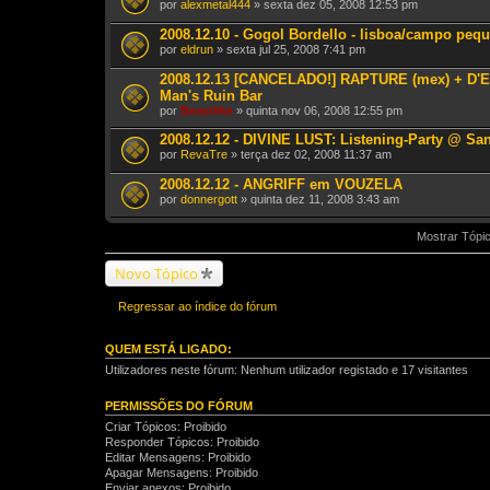
por
alexmetal444
» sexta dez 05, 2008 12:53 pm
2008.12.10 - Gogol Bordello - lisboa/campo peq
por
eldrun
» sexta jul 25, 2008 7:41 pm
2008.12.13 [CANCELADO!] RAPTURE (mex) + D
Man's Ruin Bar
por
Beastlike
» quinta nov 06, 2008 12:55 pm
2008.12.12 - DIVINE LUST: Listening-Party @ Sa
por
RevaTre
» terça dez 02, 2008 11:37 am
2008.12.12 - ANGRIFF em VOUZELA
por
donnergott
» quinta dez 11, 2008 3:43 am
Mostrar Tópic
Novo Tópico
Regressar ao índice do fórum
QUEM ESTÁ LIGADO:
Utilizadores neste fórum: Nenhum utilizador registado e 17 visitantes
PERMISSÕES DO FÓRUM
Criar Tópicos: Proibido
Responder Tópicos: Proibido
Editar Mensagens: Proibido
Apagar Mensagens: Proibido
Enviar anexos: Proibido