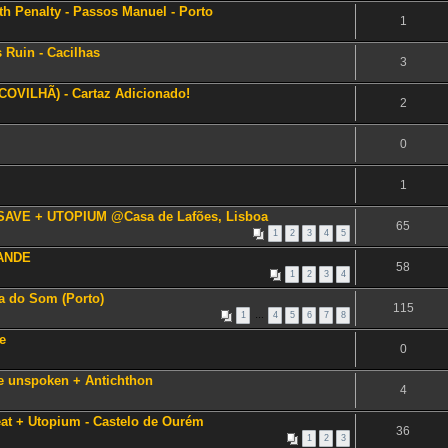
th Penalty - Passos Manuel - Porto
1
 Ruin - Cacilhas
3
OVILHÃ) - Cartaz Adicionado!
2
0
1
AVE + UTOPIUM @Casa de Lafões, Lisboa
65
1
2
3
4
5
RANDE
58
1
2
3
4
ca do Som (Porto)
115
1
…
4
5
6
7
8
e
0
the unspoken + Antichthon
4
eat + Utopium - Castelo de Ourém
36
1
2
3