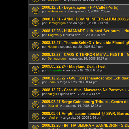
e
T
2008.12.31 - Degradagem - PP Caffé (Porto)
ó
por
p
whitewidow
» domingo dez 07, 2008 8:26 pm
i
c
2008.12.31 - ANNO DOMINI INFERNALIUM 2008/
o
por
Demogorgon
» sexta ago 15, 2008 3:13 pm
t
e
2008.12.28 - HUMANART + Hunted Scriptum + Nuk
m
por
Tiagovsky
» quinta dez 18, 2008 2:45 pm
u
m
2008.12.27 - ThanatoSchizO + Invisible Flamelig
a
v
por
Noone
» segunda out 20, 2008 5:14 pm
o
t
2008.12.27 - CAOS & TERROR METAL FEST II - Me
a
por
Demogorgon
» quinta out 16, 2008 10:57 am
ç
ã
2009.05.22/24 - Maryland Death Fest
o
.
por
Indigente
» sexta nov 07, 2008 6:56 pm
2008.12.26/27 - GWF'08! (Thanatoschizo;Echidna;
por
Zéam!
» terça out 28, 2008 8:44 pm
2008.12.27 - Casa Viva: Matxetazo Na Parrotxa +
por
nazgul
» quarta dez 17, 2008 3:14 am
2009.02.27 Serge Gainsbourg Tribute - Centro de
por
Déjà loin
» sexta nov 14, 2008 12:23 am
2009.05.01 Amplificasom special @ SWR, Barros
por
::Andre::
» terça dez 09, 2008 1:54 pm
2008.12.20 - IN THA UMBRA + SANNEDRIN - SIDE