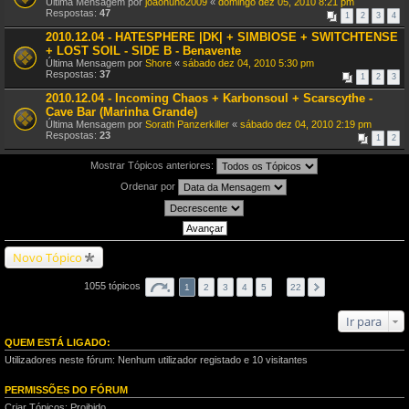
Última Mensagem por
joaonuno2009
«
domingo dez 05, 2010 8:21 pm
Respostas:
47
1
2
3
4
2010.12.04 - HATESPHERE |DK| + SIMBIOSE + SWITCHTENSE
+ LOST SOIL - SIDE B - Benavente
Última Mensagem por
Shore
«
sábado dez 04, 2010 5:30 pm
Respostas:
37
1
2
3
2010.12.04 - Incoming Chaos + Karbonsoul + Scarscythe -
Cave Bar (Marinha Grande)
Última Mensagem por
Sorath Panzerkiller
«
sábado dez 04, 2010 2:19 pm
Respostas:
23
1
2
Mostrar Tópicos anteriores:
Ordenar por
Novo Tópico
1055 tópicos
1
2
3
4
5
…
22
Ir para
QUEM ESTÁ LIGADO:
Utilizadores neste fórum: Nenhum utilizador registado e 10 visitantes
PERMISSÕES DO FÓRUM
Criar Tópicos: Proibido