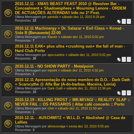
2010.12.11 - XMAS BEAST FEAST 2010 @ Revolver Bar -
Concealment + Shadowsphere + Mourning Lenore - ORDEM
DE ACTUAÇÕES ALTERADA!! Info no 1º Post.
Última Mensagem por
pantufa
«
sábado dez 11, 2010 8:26 pm
Respostas:
22
1
2
2010.12.11 Machinergy + Dr. Salazar + Evil Class + Konad -
Side B (Benavente) 22:00
Última Mensagem por
Klavier
«
sábado dez 11, 2010 6:02 pm
Respostas:
7
2010.12.11 EAK+ plus ultra +crushing sun+ the fall of man -
Hard Club Porto
Última Mensagem por
apscsantos
«
sábado dez 11, 2010 5:02 pm
Respostas:
26
1
2
2010.12.11 - NO SHOW PARTY - Metalpoint
Última Mensagem por
mpoint
«
sábado dez 11, 2010 4:32 pm
Respostas:
1
2010.12.11 Apresentação do novo membro de D.O. - Dark Oath
+ Scarscythe @ Alfa Bar (A-do-barbas, Maceira, Leiria)
Última Mensagem por
Dark Oath
«
sábado dez 11, 2010 12:36 pm
Respostas:
15
1
2
2010.12.19 - KILLING FROST :: MR.MIYAGI :: REALITY SLAP ::
NEVER FAIL :: OS PASSAROS | Altar café concerto :: Porto
Última Mensagem por
chnr
«
sábado dez 11, 2010 11:50 am
Respostas:
1
2010.12.11. - AUSCHWITZ + W.I.L.D. + Abolished @ Casa de
Lafões
Última Mensagem por
afonsoveiga
«
sexta dez 10, 2010 9:55 pm
Respostas:
3