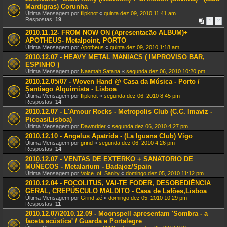
Mardigras) Corunha
Última Mensagem por
flipknot
«
quinta dez 09, 2010 11:41 am
Respostas:
19
1
2
2010.11.12- FROM NOW ON (Apresentacão ALBUM)+
APOTHEUS- Metalpoint, PORTO
Última Mensagem por
Apotheus
«
quinta dez 09, 2010 1:18 am
2010.12.07 - HEAVY METAL MANIACS ( IMPROVISO BAR,
ESPINHO )
Última Mensagem por
Naamah Satana
«
segunda dez 06, 2010 10:20 pm
2010.12.05/07 - Woven Hand @ Casa da Música - Porto /
Santiago Alquimista - Lisboa
Última Mensagem por
flipknot
«
segunda dez 06, 2010 8:45 pm
Respostas:
14
2010.12.07 - L'Amour Rocks - Metropolis Club (C.C. Imaviz -
Picoas/Lisboa)
Última Mensagem por
Dawnrider
«
segunda dez 06, 2010 4:27 pm
2010.12.10 - Angelus Apatrida - (La Iguana Club) Vigo
Última Mensagem por
grind
«
segunda dez 06, 2010 4:26 pm
Respostas:
14
2010.12.07 - VENTAS DE EXTERKO + SANATORIO DE
MUÑECOS - Metalarium - Badajoz/Spain
Última Mensagem por
Voice_of_Sanity
«
domingo dez 05, 2010 11:12 pm
2010.12.04 - FOCOLITUS, VAI-TE FODER, DESOBEDIÊNCIA
GERAL, CREPÚSCULO MALDITO - Casa de Lafões,Lisboa
Última Mensagem por
Grind-zé
«
domingo dez 05, 2010 10:29 pm
Respostas:
11
2010.12.07/2010.12.09 - Moonspell apresentam 'Sombra - a
faceta acústica' / Guarda e Portalegre