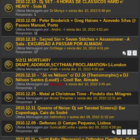
2010.12.10 - Dj SET - 4 HORAS DE CLÁSSICOS HARD n'
HEAVY - Side B
Última Mensagem por
Dr.Mortys
«
sexta dez 10, 2010 5:48 pm
Respostas:
1
2010.12.08 - Peter Broderick + Greg Haines + Azevedo Silva @
Passos Manuel, Porto
Última Mensagem por
::Andre::
«
sexta dez 10, 2010 4:51 pm
Respostas:
11
2010.12.10 - Sacred Sin + Seven Stitches + Assassinner - A
Sala - EXCURSÃO A PASSAR POR ALMADA!
Última Mensagem por
OnStage
«
sexta dez 10, 2010 4:01 pm
Respostas:
17
1
2
5/2/11 MORTUARY
DRAPE,ADORIOR,SCYTHIAN,PROCLAMATION+1-London
Última Mensagem por
Vrath
«
sexta dez 10, 2010 4:00 pm
2010.12.10 – "Jó vs Nélson" c/ DJ Jó (Theriomorphic) e DJ
Nélson Santos (Loud!) – Covil Bar, Almada
Última Mensagem por
Beastlike
«
sexta dez 10, 2010 3:45 am
Respostas:
1
2010.12.25 - Metal at Christmas Time - Pindelo dos Milagres
Última Mensagem por
Brutal Thrasher
«
sexta dez 10, 2010 12:31 am
Respostas:
3
2010.12.11_Queens of Noise: Dj set Twisted Sisters@ Bar
Copenhaga, Cais do Sodré
Última Mensagem por
hathnofury
«
quinta dez 09, 2010 11:02 pm
2010.12.09 - Deftones @ Campo Pequeno, Lisboa
Última Mensagem por
GoncaloBCunha
«
quinta dez 09, 2010 4:58 pm
Respostas:
50
1
2
3
4
2011.03.11 - Scott Kelly (Neurosis) + Orthodox (Sevilha) - (Sala