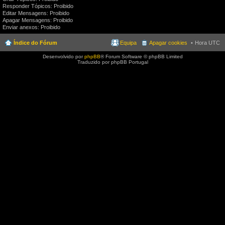
Responder Tópicos: Proibido
Editar Mensagens: Proibido
Apagar Mensagens: Proibido
Enviar anexos: Proibido
Índice do Fórum
Equipa
Apagar cookies
Hora UTC
Desenvolvido por
phpBB
® Forum Software © phpBB Limited
Traduzido por phpBB Portugal