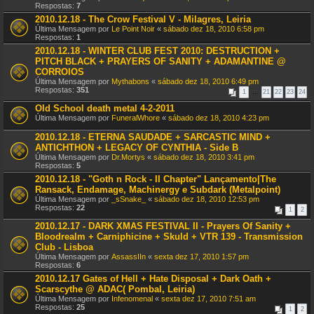
Respostas:
7
2010.12.18 - The Crow Festival V - Milagres, Leiria
Última Mensagem por
Le Point Noir
«
sábado dez 18, 2010 6:58 pm
Respostas:
1
2010.12.18 - WINTER CLUB FEST 2010: DESTRUCTION +
PITCH BLACK + PRAYERS OF SANITY + ADAMANTINE @
CORROIOS
Última Mensagem por
Mythabons
«
sábado dez 18, 2010 6:49 pm
Respostas:
351
1
…
21
22
23
24
Old School death metal 4-2-2011
Última Mensagem por
FuneralWhore
«
sábado dez 18, 2010 4:23 pm
2010.12.18 - ETERNA SAUDADE + SARCASTIC MIND +
ANTICHTHON + LEGACY OF CYNTHIA - Side B
Última Mensagem por
Dr.Mortys
«
sábado dez 18, 2010 3:41 pm
Respostas:
5
2010.12.18 - "Goth n Rock - II Chapter" Lançamento|The
Ransack, Endamage, Machinergy e Subdark (Metalpoint)
Última Mensagem por
_sSnake_
«
sábado dez 18, 2010 12:53 pm
Respostas:
22
1
2
2010.12.17 - DARK XMAS FESTIVAL II - Prayers Of Sanity +
Bloodrealm + Carniphicine + Skuld + VTR 139 - Transmission
Club - Lisboa
Última Mensagem por
AssassIIn
«
sexta dez 17, 2010 1:57 pm
Respostas:
6
2010.12.17 Gates of Hell + Hate Disposal + Dark Oath +
Scarscythe @ ADAC( Pombal, Leiria)
Última Mensagem por
Infenomenal
«
sexta dez 17, 2010 7:51 am
Respostas:
25
1
2