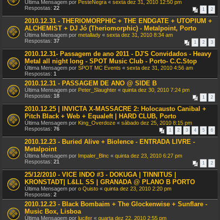
Última Mensagem por
PesteNegra
«
sexta dez 31, 2010 12:50 pm
Respostas:
22
1
2
2010.12.31 - THERIOMORPHIC + THE ENDGATE + UTOPIUM +
ALCHEMIST + DJ Jó (Theriomorphic) - Metalpoint, Porto
Última Mensagem por
metallady
«
sexta dez 31, 2010 8:34 am
Respostas:
37
1
2
3
2010.12.31- Passagem de ano 2011 - DJ'S Convidados - Heavy
Metal all night long - SPOT Music Club - Porto- C.C.Stop
Última Mensagem por
SPOT MC Events
«
sexta dez 31, 2010 4:56 am
Respostas:
1
2010.12.31 - PASSAGEM DE ANO @ SIDE B
Última Mensagem por
Peter_Slaughter
«
quinta dez 30, 2010 7:24 pm
Respostas:
18
1
2
2010.12.25 | INVICTA X-MASSACRE 2: Holocausto Canibal +
Pitch Black + Web + Equaleft | HARD CLUB, Porto
Última Mensagem por
King_Overdoze
«
sábado dez 25, 2010 8:15 pm
Respostas:
76
1
2
3
4
5
6
2010.12.23 - Buried Alive + Biolence - ENTRADA LIVRE -
Metalpoint
Última Mensagem por
Impaler_Blnc
«
quinta dez 23, 2010 6:27 pm
Respostas:
21
1
2
25/12/2010 - VICE INDO #3 - DOKUGA | TINNITUS |
KRONSTADT| L&LL SS | GRANADA @ PLANO B PORTO
Última Mensagem por
o Quisto
«
quinta dez 23, 2010 2:20 pm
Respostas:
2
2010.12.23 - Black Bombaim + The Glockenwise + Sunflare -
Music Box, Lisboa
Última Mensagem por
lucifer
«
quarta dez 22, 2010 2:55 pm