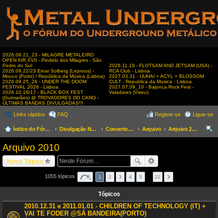
2026.08.21_23 - MILAGRE METALEIRO
OPEN AIR XVII - Pindelo dos Milagres - São
Pedro do Sul
2026.11.19 - FLOTSAM AND JETSAM (USA) -
2026.09.22/23 Einar Solberg (Leprous) -
RCA Club - Lisboa
Mouco (Porto) / República da Música (Lisboa)
2027.03.31 - UUHAI + ACYL + BLOSSOM
2026.09.25_26 - UNDER THE DOOM
CULT - Republica da Musica - Lisboa
FESTIVAL 2026 - Lisboa
2027.07.09_10 - Bajonca Rock Fest -
2026.10.16/17 - BLACK BOX FEST
Valadares (Viseu)
(Guimarães) @ TROVADORES DO CANO -
ÚLTIMAS BANDAS DIVULGADAS!!!
Links rápidos
FAQ
Registe-se
Ligue-se
Índice do Fórum
Divulgação Nacional
Concertos & Eventos
Arquivo
Arquivo 2010
es
Arquivo 2010
qui
Novo Tópico
sar
1055 tópicos
1
2
3
4
5
…
22
Tópicos
2010.12.31 e 2011.01.01 - CHILDREN OF TECHNOLOGY (IT) +
VAI TE FODER @SÁ BANDEIRA(PORTO)