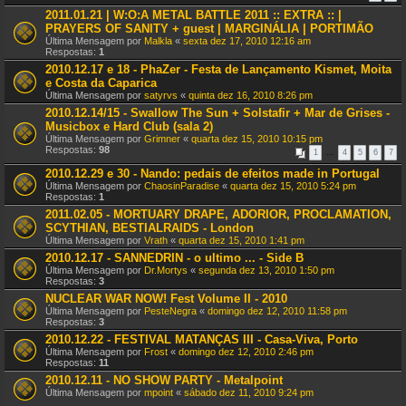
2011.01.21 | W:O:A METAL BATTLE 2011 :: EXTRA :: |
PRAYERS OF SANITY + guest | MARGINÁLIA | PORTIMÃO
Última Mensagem por
Malkla
«
sexta dez 17, 2010 12:16 am
Respostas:
1
2010.12.17 e 18 - PhaZer - Festa de Lançamento Kismet, Moita
e Costa da Caparica
Última Mensagem por
satyrvs
«
quinta dez 16, 2010 8:26 pm
2010.12.14/15 - Swallow The Sun + Solstafir + Mar de Grises -
Musicbox e Hard Club (sala 2)
Última Mensagem por
Grimner
«
quarta dez 15, 2010 10:15 pm
Respostas:
98
1
…
4
5
6
7
2010.12.29 e 30 - Nando: pedais de efeitos made in Portugal
Última Mensagem por
ChaosinParadise
«
quarta dez 15, 2010 5:24 pm
Respostas:
1
2011.02.05 - MORTUARY DRAPE, ADORIOR, PROCLAMATION,
SCYTHIAN, BESTIALRAIDS - London
Última Mensagem por
Vrath
«
quarta dez 15, 2010 1:41 pm
2010.12.17 - SANNEDRIN - o ultimo ... - Side B
Última Mensagem por
Dr.Mortys
«
segunda dez 13, 2010 1:50 pm
Respostas:
3
NUCLEAR WAR NOW! Fest Volume II - 2010
Última Mensagem por
PesteNegra
«
domingo dez 12, 2010 11:58 pm
Respostas:
3
2010.12.22 - FESTIVAL MATANÇAS III - Casa-Viva, Porto
Última Mensagem por
Frost
«
domingo dez 12, 2010 2:46 pm
Respostas:
11
2010.12.11 - NO SHOW PARTY - Metalpoint
Última Mensagem por
mpoint
«
sábado dez 11, 2010 9:24 pm