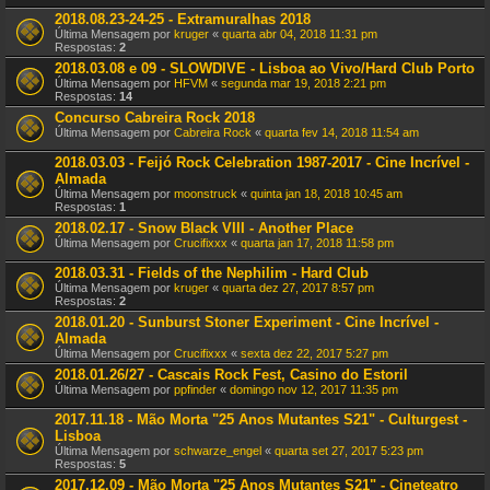
2018.08.23-24-25 - Extramuralhas 2018
Última Mensagem por
kruger
«
quarta abr 04, 2018 11:31 pm
Respostas:
2
2018.03.08 e 09 - SLOWDIVE - Lisboa ao Vivo/Hard Club Porto
Última Mensagem por
HFVM
«
segunda mar 19, 2018 2:21 pm
Respostas:
14
Concurso Cabreira Rock 2018
Última Mensagem por
Cabreira Rock
«
quarta fev 14, 2018 11:54 am
2018.03.03 - Feijó Rock Celebration 1987-2017 - Cine Incrível -
Almada
Última Mensagem por
moonstruck
«
quinta jan 18, 2018 10:45 am
Respostas:
1
2018.02.17 - Snow Black VIII - Another Place
Última Mensagem por
Crucifixxx
«
quarta jan 17, 2018 11:58 pm
2018.03.31 - Fields of the Nephilim - Hard Club
Última Mensagem por
kruger
«
quarta dez 27, 2017 8:57 pm
Respostas:
2
2018.01.20 - Sunburst Stoner Experiment - Cine Incrível -
Almada
Última Mensagem por
Crucifixxx
«
sexta dez 22, 2017 5:27 pm
2018.01.26/27 - Cascais Rock Fest, Casino do Estoril
Última Mensagem por
ppfinder
«
domingo nov 12, 2017 11:35 pm
2017.11.18 - Mão Morta "25 Anos Mutantes S21" - Culturgest -
Lisboa
Última Mensagem por
schwarze_engel
«
quarta set 27, 2017 5:23 pm
Respostas:
5
2017.12.09 - Mão Morta "25 Anos Mutantes S21" - Cineteatro