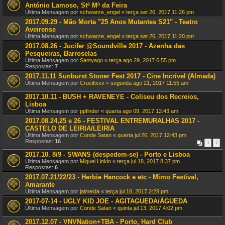
António Lamoso, Stª Mª da Feira
Última Mensagem por
schwarze_engel
«
terça set 26, 2017 11:26 pm
2017.09.29 - Mão Morta "25 Anos Mutantes S21" - Teatro
Aveirense
Última Mensagem por
schwarze_engel
«
terça set 26, 2017 11:20 pm
2017.08.26 - Jucifer @Soundville 2017 - Azenha das
Pesqueiras, Barroselas
Última Mensagem por
Santyago
«
terça ago 29, 2017 6:55 pm
Respostas:
7
2017.11.11 Sunburst Stoner Fest 2017 - Cine Incrível (Almada)
Última Mensagem por
Crucifixxx
«
segunda ago 21, 2017 11:55 am
2017.10.11 - BUSH + RAVENEYE - Coliseu dos Recreios,
Lisboa
Última Mensagem por
ppfinder
«
quarta ago 09, 2017 12:43 am
2017.08.24,25 e 26 - FESTIVAL ENTREMURALHAS 2017 -
CASTELO DE LEIRIA/LEIRIA
Última Mensagem por
Conde Satan
«
quarta jul 26, 2017 12:43 pm
Respostas:
16
1
2
2017.10. 8/9 - SWANS (despedem-se) - Porto e Lisboa
Última Mensagem por
Miguel Linkin
«
terça jul 18, 2017 8:37 pm
Respostas:
6
2017.07.21/22/23 - Herbie Hancock e etc - Mimo Festival,
Amarante
Última Mensagem por
jalmeida
«
terça jul 18, 2017 2:28 pm
2017-07-14 - UGLY KID JOE - AGITAGUEDA/ÁGUEDA
Última Mensagem por
Conde Satan
«
quinta jul 13, 2017 4:02 pm
2017.12.07 - VNVNation+TBA - Porto, Hard Club