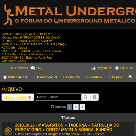
2026.10.16/17 - BLACK BOX FEST
(Guimarães) @ TROVADORES DO CANO -
ÚLTIMAS BANDAS DIVULGADAS!!!
2026.11.19 - FLOTSAM AND JETSAM (USA) -
RCA Club - Lisboa
2027.03.31 - UUHAI + ACYL + BLOSSOM
CULT - Republica da Musica - Lisboa
2027.07.09_10 - Bajonca Rock Fest -
Valadares (Viseu)
Links rápidos
FAQ
Registe-se
Ligue-se
Índice do Fórum
Divulgação Nacional
Concertos & Eventos
Eventos igualmente interessantes
Arquivo
es
Arquivo
qui
Novo Tópico
sar
76 tópicos
1
2
Tópicos
2019.10.26 - MATA-RATOS + TABERNA + PATRULHA DO
PURGATÓRIO + GRITO! /FATELA SÓNICA, FUNDÃO
Última Mensagem por
kruger
«
sexta nov 01, 2019 12:09 am