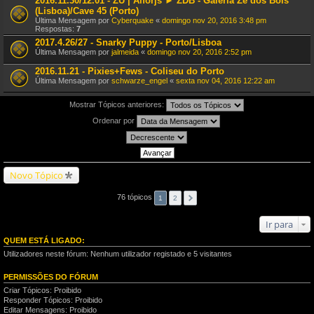
2016.11.30/12.01 - ZU | Älforjs ► ZDB - Galeria Zé dos Bois
(Lisboa)/Cave 45 (Porto)
Última Mensagem por
Cyberquake
«
domingo nov 20, 2016 3:48 pm
Respostas:
7
2017.4.26/27 - Snarky Puppy - Porto/Lisboa
Última Mensagem por
jalmeida
«
domingo nov 20, 2016 2:52 pm
2016.11.21 - Pixies+Fews - Coliseu do Porto
Última Mensagem por
schwarze_engel
«
sexta nov 04, 2016 12:22 am
Mostrar Tópicos anteriores:
Ordenar por
Novo Tópico
76 tópicos
1
2
Ir para
QUEM ESTÁ LIGADO:
Utilizadores neste fórum: Nenhum utilizador registado e 5 visitantes
PERMISSÕES DO FÓRUM
Criar Tópicos: Proibido
Responder Tópicos: Proibido
Editar Mensagens: Proibido