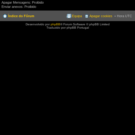
Apagar Mensagens: Proibido
Enviar anexos: Proibido
Índice do Fórum
Equipa
Apagar cookies
Hora UTC
Desenvolvido por
phpBB
® Forum Software © phpBB Limited
Traduzido por phpBB Portugal