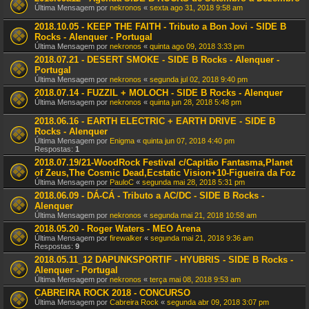
Última Mensagem por
nekronos
«
sexta ago 31, 2018 9:58 am
2018.10.05 - KEEP THE FAITH - Tributo a Bon Jovi - SIDE B
Rocks - Alenquer - Portugal
Última Mensagem por
nekronos
«
quinta ago 09, 2018 3:33 pm
2018.07.21 - DESERT SMOKE - SIDE B Rocks - Alenquer -
Portugal
Última Mensagem por
nekronos
«
segunda jul 02, 2018 9:40 pm
2018.07.14 - FUZZIL + MOLOCH - SIDE B Rocks - Alenquer
Última Mensagem por
nekronos
«
quinta jun 28, 2018 5:48 pm
2018.06.16 - EARTH ELECTRIC + EARTH DRIVE - SIDE B
Rocks - Alenquer
Última Mensagem por
Enigma
«
quinta jun 07, 2018 4:40 pm
Respostas:
1
2018.07.19/21-WoodRock Festival c/Capitão Fantasma,Planet
of Zeus,The Cosmic Dead,Ecstatic Vision+10-Figueira da Foz
Última Mensagem por
PauloC
«
segunda mai 28, 2018 5:31 pm
2018.06.09 - DÁ-CÁ - Tributo a AC/DC - SIDE B Rocks -
Alenquer
Última Mensagem por
nekronos
«
segunda mai 21, 2018 10:58 am
2018.05.20 - Roger Waters - MEO Arena
Última Mensagem por
firewalker
«
segunda mai 21, 2018 9:36 am
Respostas:
9
2018.05.11_12 DAPUNKSPORTIF - HYUBRIS - SIDE B Rocks -
Alenquer - Portugal
Última Mensagem por
nekronos
«
terça mai 08, 2018 9:53 am
CABREIRA ROCK 2018 - CONCURSO
Última Mensagem por
Cabreira Rock
«
segunda abr 09, 2018 3:07 pm