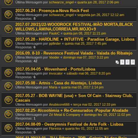
Última Mensagem por
schwarze_engel
«
quarta jun 28, 2017 2:06 pm
2017.06.24 - Proença-a-Nova Rock Fest
Última Mensagem por
schwarze_engel
«
segunda jun 26, 2017 12:12 am
Respostas:
8
2017.07.20/21/22-WOODROCK FESTIVAL-MÂO MORTA,BLACK
WILLOWS,LÂMINA,CORREIA,MR.MOJO+9
Última Mensagem por
PauloC
«
quinta jun 08, 2017 11:21 pm
2017.05.28 - HARDLINE + INTUITIVE - Paradise Garage, Lisboa
Última Mensagem por
ppfinder
«
quinta mai 25, 2017 7:45 pm
Respostas:
6
2016.09. 8-10 - Reverence Festival Valada - Valada do Ribatejo
Última Mensagem por
Vooder
«
domingo mai 07, 2017 3:22 pm
Respostas:
42
1
2
3
2017.05.04-05 - Wovenhand - Porto/Lisboa
Última Mensagem por
invocator
«
sábado mai 06, 2017 8:20 pm
Respostas:
6
2017.05.08 - Artnis - Casa do Alentejo, Lisboa
Última Mensagem por
Maria
«
quarta mai 03, 2017 1:14 pm
2017.05.27 - BOB WAYNE (usa) + Son Of Cain - Stairway Club,
Cascais
Última Mensagem por
Anubisore666
«
terça mai 02, 2017 12:33 pm
2017.02.25- Alcoolémia + Re-Censurados -Popular Alvalade
Última Mensagem por
Zé Metal & Company
«
domingo fev 19, 2017 11:02 pm
Respostas:
1
2017.04.08-09 - Oestrymnis Festival de Arte Folk - Lisboa
Última Mensagem por
Floresta
«
quarta fev 01, 2017 11:05 am
Respostas:
5