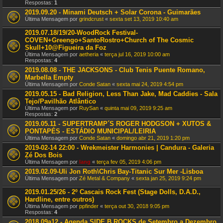
Respostas:
1
2019.09.20 - Minami Deutsch + Solar Corona - Guimarães
Última Mensagem por
grindcrust
«
sexta set 13, 2019 10:40 am
2019.07.18/19/20-WoodRock Festival-
COVEN+Greengo+SantoRostro+Church of The Cosmic
Skull+10@Figueira da Foz
Última Mensagem por
aetheria
«
terça jul 16, 2019 10:00 am
Respostas:
4
2019.08.08 - THE JACKSONS - Club Tenis Puente Romano,
Marbella Empty
Última Mensagem por
Conde Satan
«
sexta mai 24, 2019 4:54 pm
2019.05.15 - Bad Religion, Less Than Jake, Mad Caddies - Sala
Tejo/Pavilhão Atlântico
Última Mensagem por
RuySan
«
quinta mai 09, 2019 9:25 am
Respostas:
2
2019.05.11 - SUPERTRAMP´S ROGER HODGSON + XUTOS &
PONTAPÉS - ESTÁDIO MUNICIPAL/LEIRIA
Última Mensagem por
Conde Satan
«
domingo abr 21, 2019 1:20 pm
2019-02-14 22:00 - Wrekmeister Harmonies | Candura - Galeria
Zé Dos Bois
Última Mensagem por
lang
«
terça fev 05, 2019 4:06 pm
2019.02.09-Uli Jon Roth\Chris Bay-Titanic Sur Mer -Lisboa
Última Mensagem por
Zé Metal & Company
«
sexta jan 25, 2019 9:24 pm
2019.01.25/26 - 2º Cascais Rock Fest (Stage Dolls, D.A.D.,
Hardline, entre outros)
Última Mensagem por
ppfinder
«
terça out 30, 2018 9:05 pm
Respostas:
4
2018.09a12 - Agenda SIDE B ROCKS de Setembro a Dezembro