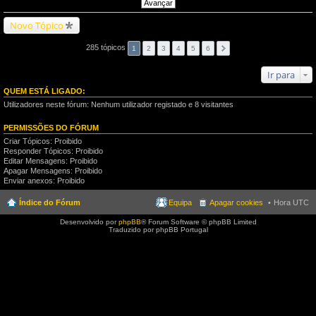
Novo Tópico
285 tópicos
1
2
3
4
5
6
Ir para
QUEM ESTÁ LIGADO:
Utilizadores neste fórum: Nenhum utilizador registado e 8 visitantes
PERMISSÕES DO FÓRUM
Criar Tópicos: Proibido
Responder Tópicos: Proibido
Editar Mensagens: Proibido
Apagar Mensagens: Proibido
Enviar anexos: Proibido
Índice do Fórum
Equipa
Apagar cookies
Hora UTC
Desenvolvido por
phpBB
® Forum Software © phpBB Limited
Traduzido por phpBB Portugal