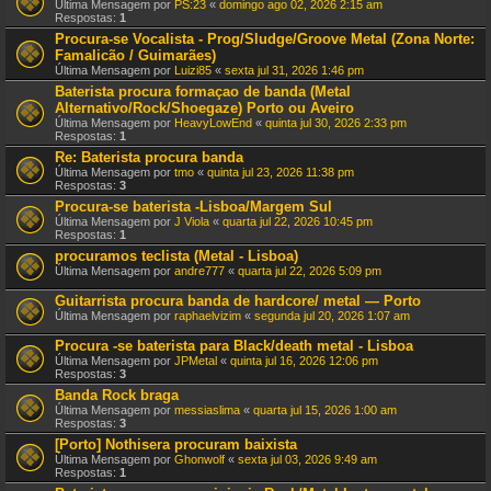
Última Mensagem por
PS:23
«
domingo ago 02, 2026 2:15 am
Respostas:
1
Procura-se Vocalista - Prog/Sludge/Groove Metal (Zona Norte:
Famalicão / Guimarães)
Última Mensagem por
Luizi85
«
sexta jul 31, 2026 1:46 pm
Baterista procura formaçao de banda (Metal
Alternativo/Rock/Shoegaze) Porto ou Aveiro
Última Mensagem por
HeavyLowEnd
«
quinta jul 30, 2026 2:33 pm
Respostas:
1
Re: Baterista procura banda
Última Mensagem por
tmo
«
quinta jul 23, 2026 11:38 pm
Respostas:
3
Procura-se baterista -Lisboa/Margem Sul
Última Mensagem por
J Viola
«
quarta jul 22, 2026 10:45 pm
Respostas:
1
procuramos teclista (Metal - Lisboa)
Última Mensagem por
andre777
«
quarta jul 22, 2026 5:09 pm
Guitarrista procura banda de hardcore/ metal — Porto
Última Mensagem por
raphaelvizim
«
segunda jul 20, 2026 1:07 am
Procura -se baterista para Black/death metal - Lisboa
Última Mensagem por
JPMetal
«
quinta jul 16, 2026 12:06 pm
Respostas:
3
Banda Rock braga
Última Mensagem por
messiaslima
«
quarta jul 15, 2026 1:00 am
Respostas:
3
[Porto] Nothisera procuram baixista
Última Mensagem por
Ghonwolf
«
sexta jul 03, 2026 9:49 am
Respostas:
1