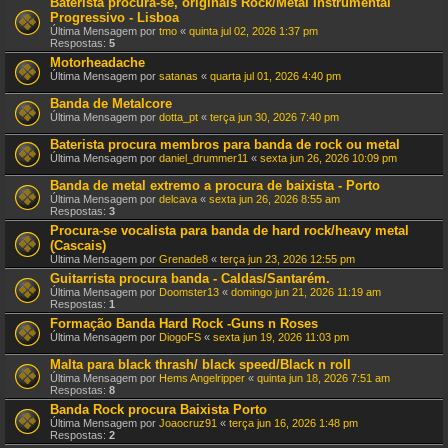
Baterista procura-se, originais Rock/Metal Instrumental
Progressivo - Lisboa
Última Mensagem por
tmo
«
quinta jul 02, 2026 1:37 pm
Respostas:
5
Motorheadache
Última Mensagem por
satanas
«
quarta jul 01, 2026 4:40 pm
Banda de Metalcore
Última Mensagem por
dotta_pt
«
terça jun 30, 2026 7:40 pm
Baterista procura membros para banda de rock ou metal
Última Mensagem por
daniel_drummer11
«
sexta jun 26, 2026 10:09 pm
Banda de metal extremo a procura de baixista - Porto
Última Mensagem por
delcava
«
sexta jun 26, 2026 8:55 am
Respostas:
3
Procura-se vocalista para banda de hard rock/heavy metal
(Cascais)
Última Mensagem por
Grenade8
«
terça jun 23, 2026 12:55 pm
Guitarrista procura banda - Caldas/Santarém.
Última Mensagem por
Doomster13
«
domingo jun 21, 2026 11:19 am
Respostas:
1
Formação Banda Hard Rock -Guns n Roses
Última Mensagem por
DiogoFS
«
sexta jun 19, 2026 11:03 pm
Malta para black thrash/ black speed/Black n roll
Última Mensagem por
Hems Angelripper
«
quinta jun 18, 2026 7:51 am
Respostas:
8
Banda Rock procura Baixista Porto
Última Mensagem por
Joaocruz91
«
terça jun 16, 2026 1:48 pm
Respostas:
2