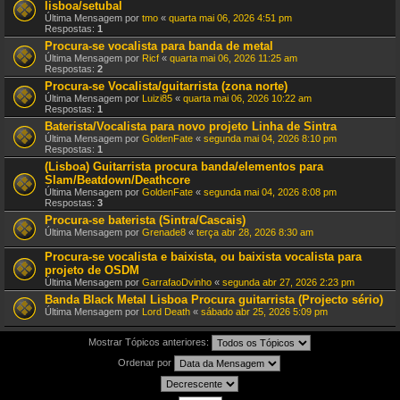
lisboa/setubal
Última Mensagem por
tmo
«
quarta mai 06, 2026 4:51 pm
Respostas:
1
Procura-se vocalista para banda de metal
Última Mensagem por
Ricf
«
quarta mai 06, 2026 11:25 am
Respostas:
2
Procura-se Vocalista/guitarrista (zona norte)
Última Mensagem por
Luizi85
«
quarta mai 06, 2026 10:22 am
Respostas:
1
Baterista/Vocalista para novo projeto Linha de Sintra
Última Mensagem por
GoldenFate
«
segunda mai 04, 2026 8:10 pm
Respostas:
1
(Lisboa) Guitarrista procura banda/elementos para
Slam/Beatdown/Deathcore
Última Mensagem por
GoldenFate
«
segunda mai 04, 2026 8:08 pm
Respostas:
3
Procura-se baterista (Sintra/Cascais)
Última Mensagem por
Grenade8
«
terça abr 28, 2026 8:30 am
Procura-se vocalista e baixista, ou baixista vocalista para
projeto de OSDM
Última Mensagem por
GarrafaoDvinho
«
segunda abr 27, 2026 2:23 pm
Banda Black Metal Lisboa Procura guitarrista (Projecto sério)
Última Mensagem por
Lord Death
«
sábado abr 25, 2026 5:09 pm
Mostrar Tópicos anteriores:
Ordenar por