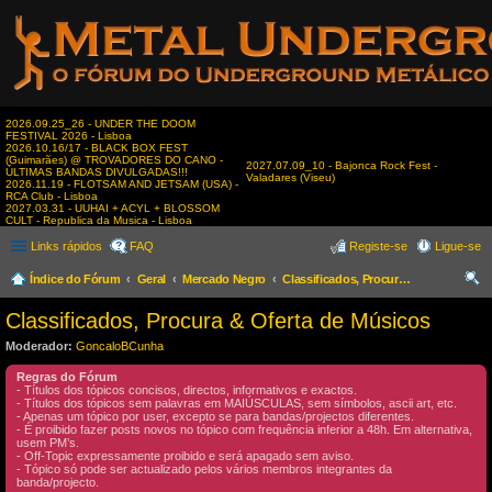
2026.09.25_26 - UNDER THE DOOM
FESTIVAL 2026 - Lisboa
2026.10.16/17 - BLACK BOX FEST
(Guimarães) @ TROVADORES DO CANO -
2027.07.09_10 - Bajonca Rock Fest -
ÚLTIMAS BANDAS DIVULGADAS!!!
Valadares (Viseu)
2026.11.19 - FLOTSAM AND JETSAM (USA) -
RCA Club - Lisboa
2027.03.31 - UUHAI + ACYL + BLOSSOM
CULT - Republica da Musica - Lisboa
Links rápidos
FAQ
Registe-se
Ligue-se
Índice do Fórum
Geral
Mercado Negro
Classificados, Procura & Oferta de Músicos
es
Classificados, Procura & Oferta de Músicos
qui
Moderador:
GoncaloBCunha
sar
Regras do Fórum
- Títulos dos tópicos concisos, directos, informativos e exactos.
- Títulos dos tópicos sem palavras em MAIÚSCULAS, sem símbolos, ascii art, etc.
- Apenas um tópico por user, excepto se para bandas/projectos diferentes.
- É proibido fazer posts novos no tópico com frequência inferior a 48h. Em alternativa,
usem PM’s.
- Off-Topic expressamente proibido e será apagado sem aviso.
- Tópico só pode ser actualizado pelos vários membros integrantes da
banda/projecto.