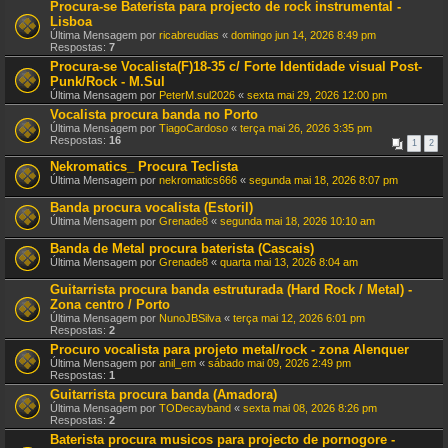
Procura-se Baterista para projecto de rock instrumental -
Lisboa
Última Mensagem por
ricabreudias
«
domingo jun 14, 2026 8:49 pm
Respostas:
7
Procura-se Vocalista(F)18-35 c/ Forte Identidade visual Post-
Punk/Rock - M.Sul
Última Mensagem por
PeterM.sul2026
«
sexta mai 29, 2026 12:00 pm
Vocalista procura banda no Porto
Última Mensagem por
TiagoCardoso
«
terça mai 26, 2026 3:35 pm
Respostas:
16
1
2
Nekromatics_ Procura Teclista
Última Mensagem por
nekromatics666
«
segunda mai 18, 2026 8:07 pm
Banda procura vocalista (Estoril)
Última Mensagem por
Grenade8
«
segunda mai 18, 2026 10:10 am
Banda de Metal procura baterista (Cascais)
Última Mensagem por
Grenade8
«
quarta mai 13, 2026 8:04 am
Guitarrista procura banda estruturada (Hard Rock / Metal) -
Zona centro / Porto
Última Mensagem por
NunoJBSilva
«
terça mai 12, 2026 6:01 pm
Respostas:
2
Procuro vocalista para projeto metal/rock - zona Alenquer
Última Mensagem por
anil_em
«
sábado mai 09, 2026 2:49 pm
Respostas:
1
Guitarrista procura banda (Amadora)
Última Mensagem por
TODecayband
«
sexta mai 08, 2026 8:26 pm
Respostas:
2
Baterista procura musicos para projecto de pornogore -