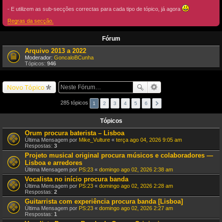
- E utilizem as sub-secções correctas para cada tipo de tópico, já agora
Regras da secção.
Fórum
Arquivo 2013 a 2022
Moderador:
GoncaloBCunha
Tópicos:
946
Novo Tópico
285 tópicos
1
2
3
4
5
6
Tópicos
Orum procura baterista – Lisboa
Última Mensagem por
Mike_Vulture
«
terça ago 04, 2026 9:05 am
Respostas:
3
Projeto musical original procura músicos e colaboradores —
Lisboa e arredores
Última Mensagem por
PS:23
«
domingo ago 02, 2026 2:38 am
Vocalista no início procura banda
Última Mensagem por
PS:23
«
domingo ago 02, 2026 2:28 am
Respostas:
2
Guitarrista com experiência procura banda [Lisboa]
Última Mensagem por
PS:23
«
domingo ago 02, 2026 2:27 am
Respostas:
1