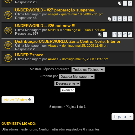
Respostas:
20
1
2
UNDERWORLD - #27 preparação suspensa.
Última Mensagem por
nazgul
«
quarta mar 18, 2009 2:21 pm
Respostas:
45
1
2
3
4
UNDERWORLD -- #26 out now !!!
Última Mensagem por
Malleus
«
sexta ago 01, 2008 11:21 am
Respostas:
667
1
…
42
43
44
45
Distribuição UNDERWORLD: Zona Centro, Norte, Interior
Última Mensagem por
Aiwass
«
domingo mai 25, 2008 11:48 pm
Respostas:
2
UNDER'Espaço
Última Mensagem por
Aiwass
«
domingo mai 25, 2008 11:37 pm
Mostrar Tópicos anteriores:
Ordenar por
Novo Tópico
5 tópicos • Página
1
de
1
Ir para
QUEM ESTÁ LIGADO:
Utilizadores neste fórum: Nenhum utilizador registado e 6 visitantes