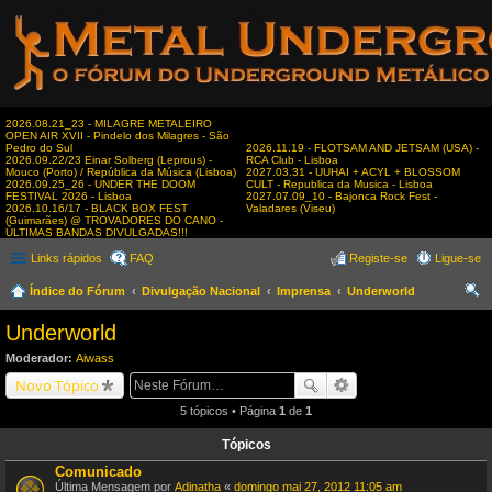
2026.08.21_23 - MILAGRE METALEIRO
OPEN AIR XVII - Pindelo dos Milagres - São
Pedro do Sul
2026.11.19 - FLOTSAM AND JETSAM (USA) -
2026.09.22/23 Einar Solberg (Leprous) -
RCA Club - Lisboa
Mouco (Porto) / República da Música (Lisboa)
2027.03.31 - UUHAI + ACYL + BLOSSOM
2026.09.25_26 - UNDER THE DOOM
CULT - Republica da Musica - Lisboa
FESTIVAL 2026 - Lisboa
2027.07.09_10 - Bajonca Rock Fest -
2026.10.16/17 - BLACK BOX FEST
Valadares (Viseu)
(Guimarães) @ TROVADORES DO CANO -
ÚLTIMAS BANDAS DIVULGADAS!!!
Links rápidos
FAQ
Registe-se
Ligue-se
Índice do Fórum
Divulgação Nacional
Imprensa
Underworld
es
Underworld
qui
Moderador:
Aiwass
sar
Novo Tópico
5 tópicos • Página
1
de
1
Tópicos
Comunicado
Última Mensagem por
Adinatha
«
domingo mai 27, 2012 11:05 am