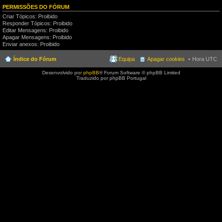
PERMISSÕES DO FÓRUM
Criar Tópicos: Proibido
Responder Tópicos: Proibido
Editar Mensagens: Proibido
Apagar Mensagens: Proibido
Enviar anexos: Proibido
Índice do Fórum
Equipa
Apagar cookies
Hora UTC
Desenvolvido por
phpBB
® Forum Software © phpBB Limited
Traduzido por phpBB Portugal