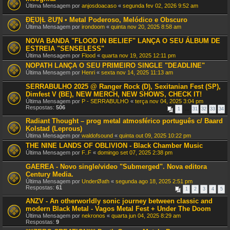
Última Mensagem por
anjosdoacaso
«
segunda fev 02, 2026 9:52 am
ƉĘƲĮⱢ ƧƯƝ • Metal Poderoso, Melódico e Obscuro
Última Mensagem por
irondoom
«
quinta nov 20, 2025 8:58 am
NOVA BANDA "FLOOD IN BELIEF" LANÇA O SEU ÁLBUM DE
ESTREIA "SENSELESS"
Última Mensagem por
Flood
«
quarta nov 19, 2025 12:11 pm
NOPATH LANÇA O SEU PRIMEIRO SINGLE "DEADLINE"
Última Mensagem por
Henri
«
sexta nov 14, 2025 11:13 am
SERRABULHO 2025 @ Ranger Rock (D), Sexitanian Fest (SP),
Dimfest V (BE), NEW MERCH, NEW SHOWS, CHECK IT!
Última Mensagem por
P - SERRABULHO
«
terça nov 04, 2025 3:04 pm
Respostas:
506
1
…
31
32
33
34
Radiant Thought – prog metal atmosférico português c/ Baard
Kolstad (Leprous)
Última Mensagem por
waldofsound
«
quinta out 09, 2025 10:22 pm
THE NINE LANDS OF OBLIVION - Black Chamber Music
Última Mensagem por
F..F
«
domingo set 07, 2025 2:38 pm
GAEREA - Novo single/video "Submerged". Nova editora
Century Media.
Última Mensagem por
UnderØath
«
segunda ago 18, 2025 2:51 pm
Respostas:
61
1
2
3
4
5
ANZV - An otherworldly sonic journey between classic and
modern Black Metal - Vagos Metal Fest + Under The Doom
Última Mensagem por
nekronos
«
quarta jun 04, 2025 8:29 am
Respostas:
9