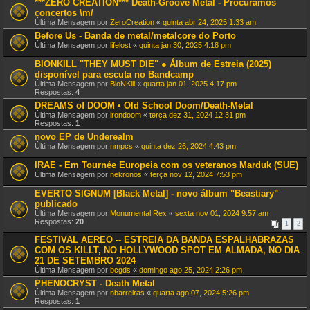
***ZERO CREATION*** Death-Groove Metal - Procuramos
concertos \m/
Última Mensagem por
ZeroCreation
«
quinta abr 24, 2025 1:33 am
Before Us - Banda de metal/metalcore do Porto
Última Mensagem por
lifelost
«
quinta jan 30, 2025 4:18 pm
BIONKILL "THEY MUST DIE" ● Álbum de Estreia (2025)
disponível para escuta no Bandcamp
Última Mensagem por
BioNKill
«
quarta jan 01, 2025 4:17 pm
Respostas:
4
DREAMS of DOOM • Old School Doom/Death-Metal
Última Mensagem por
irondoom
«
terça dez 31, 2024 12:31 pm
Respostas:
1
novo EP de Underealm
Última Mensagem por
nmpcs
«
quinta dez 26, 2024 4:43 pm
IRAE - Em Tournée Europeia com os veteranos Marduk (SUE)
Última Mensagem por
nekronos
«
terça nov 12, 2024 7:53 pm
EVERTO SIGNUM [Black Metal] - novo álbum "Beastiary"
publicado
Última Mensagem por
Monumental Rex
«
sexta nov 01, 2024 9:57 am
Respostas:
20
1
2
FESTIVAL AEREO -- ESTREIA DA BANDA ESPALHABRAZAS
COM OS KILLT, NO HOLLYWOOD SPOT EM ALMADA, NO DIA
21 DE SETEMBRO 2024
Última Mensagem por
bcgds
«
domingo ago 25, 2024 2:26 pm
PHENOCRYST - Death Metal
Última Mensagem por
nbarreiras
«
quarta ago 07, 2024 5:26 pm
Respostas:
1