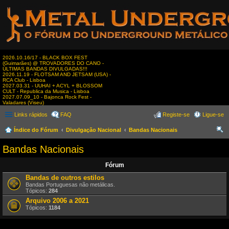
2026.10.16/17 - BLACK BOX FEST
(Guimarães) @ TROVADORES DO CANO -
ÚLTIMAS BANDAS DIVULGADAS!!!
2026.11.19 - FLOTSAM AND JETSAM (USA) -
RCA Club - Lisboa
2027.03.31 - UUHAI + ACYL + BLOSSOM
CULT - Republica da Musica - Lisboa
2027.07.09_10 - Bajonca Rock Fest -
Valadares (Viseu)
Links rápidos
FAQ
Registe-se
Ligue-se
Índice do Fórum
Divulgação Nacional
Bandas Nacionais
es
Bandas Nacionais
qui
Fórum
sar
Bandas de outros estilos
Bandas Portuguesas não metálicas.
Tópicos:
284
Arquivo 2006 a 2021
Tópicos:
1184