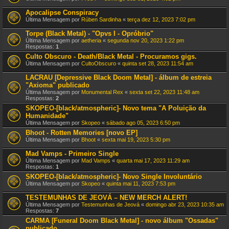
Apocalipse Conspiracy
Última Mensagem por
Rúben Sardinha
«
terça dez 12, 2023 7:02 pm
Torpe (Black Metal) - "Opvs I - Opróbrio"
Última Mensagem por
aetheria
«
segunda nov 20, 2023 1:22 pm
Respostas:
1
Culto Obscuro - Death/Black Metal - Procuramos gigs.
Última Mensagem por
CultoObscuro
«
quinta set 28, 2023 11:54 am
LACRAU [Depressive Black Doom Metal] - álbum de estreia
"Axioma" publicado
Última Mensagem por
Monumental Rex
«
sexta set 22, 2023 11:48 am
Respostas:
2
SKOPEO-[black/atmospheric]- Novo tema "A Poluição da
Humanidade"
Última Mensagem por
Skopeo
«
sábado ago 05, 2023 6:50 pm
Bhoot - Rotten Memories [novo EP]
Última Mensagem por
Bhoot
«
sexta mai 19, 2023 5:30 pm
Mad Vamps - Primeiro Single
Última Mensagem por
Mad Vamps
«
quarta mai 17, 2023 11:29 am
Respostas:
1
SKOPEO-[black/atmospheric]- Novo Single Involuntário
Última Mensagem por
Skopeo
«
quinta mai 11, 2023 7:53 pm
TESTEMUNHAS DE JEOVÁ – NEW MERCH ALERT!
Última Mensagem por
Testemunhas de Jeová
«
domingo abr 23, 2023 10:35 am
Respostas:
7
CARMA [Funeral Doom Black Metal] - novo álbum "Ossadas"
publicado