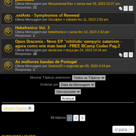
Última Mensagem por
Monumental Rex
«
sexta mar 03, 2023 12:27 pm
Respostas:
21
1
2
.extAnts - Symphonies of Renewal
Última Mensagem por
Ssculptor
«
sábado fev 11, 2023 2:50 pm
Hebefrenico Vol. 3
Última Mensagem por
hebefrenico
«
sexta fev 10, 2023 1:42 pm
Respostas:
1
Opus Draconis - Novo EP "nihilistic vampyric satanism -
agora como one man band - FREE BCamp Codes Pag.2
Última Mensagem por
devilzone
«
terça jan 24, 2023 10:34 am
Respostas:
28
1
2
As melhores bandas de Portugal
Última Mensagem por
Soares29
«
segunda jan 09, 2023 4:24 pm
Respostas:
1
Mostrar Tópicos anteriores:
Ordenar por
Novo Tópico
66 tópicos
1
2
Ir para