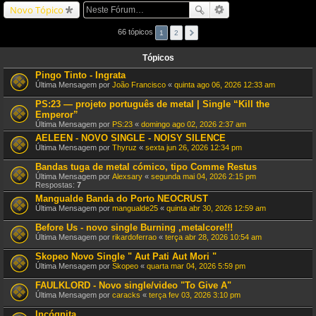
Novo Tópico
66 tópicos
1
2
Tópicos
Pingo Tinto - Ingrata
Última Mensagem por
João Francisco
«
quinta ago 06, 2026 12:33 am
PS:23 — projeto português de metal | Single “Kill the
Emperor”
Última Mensagem por
PS:23
«
domingo ago 02, 2026 2:37 am
AELEEN - NOVO SINGLE - NOISY SILENCE
Última Mensagem por
Thyruz
«
sexta jun 26, 2026 12:34 pm
Bandas tuga de metal cómico, tipo Comme Restus
Última Mensagem por
Alexsary
«
segunda mai 04, 2026 2:15 pm
Respostas:
7
Mangualde Banda do Porto NEOCRUST
Última Mensagem por
mangualde25
«
quinta abr 30, 2026 12:59 am
Before Us - novo single Burning ,metalcore!!!
Última Mensagem por
rikardoferrao
«
terça abr 28, 2026 10:54 am
Skopeo Novo Single " Aut Pati Aut Mori "
Última Mensagem por
Skopeo
«
quarta mar 04, 2026 5:59 pm
FAULKLORD - Novo single/video "To Give A"
Última Mensagem por
caracks
«
terça fev 03, 2026 3:10 pm
Incógnita