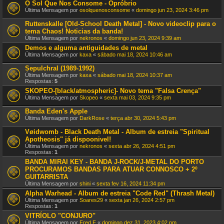
O Sol Que Nos Consome - Opróbrio
Última Mensagem por
osolquenosconsome
«
domingo jun 23, 2024 3:46 pm
Ruttenskalle [Old-School Death Metal] - Novo videoclip para o
tema Chaos! Noticias da banda!
Última Mensagem por
nekronos
«
domingo jun 23, 2024 9:39 am
Demos e alguma antiguidades de metal
Última Mensagem por
kaxa
«
sábado mai 18, 2024 10:46 am
Sepulchral (1989-1992)
Última Mensagem por
kaxa
«
sábado mai 18, 2024 10:37 am
Respostas:
5
SKOPEO-[black/atmospheric]- Novo tema "Falsa Crença"
Última Mensagem por
Skopeo
«
sexta mai 03, 2024 9:35 pm
Banda Eden's Apple
Última Mensagem por
DarkRose
«
terça abr 30, 2024 5:43 pm
Vøidwomb - Black Death Metal - Album de estreia "Spiritual
Apotheosis" já dispoonivel!
Última Mensagem por
nekronos
«
sexta abr 26, 2024 4:51 pm
Respostas:
1
BANDA MIRAI KEY - BANDA J-ROCK/J-METAL DO PORTO
PROCURAMOS BANDAS PARA ATUAR CONNOSCO + 2º
GUITARRISTA
Última Mensagem por
shini
«
sexta fev 16, 2024 11:34 pm
Alpha Warhead - Album de estreia "Code Red" (Thrash Metal)
Última Mensagem por
Soares29
«
sexta jan 26, 2024 2:57 pm
Respostas:
1
VITRÍOLO "CONJURO"
Última Mensagem por
Fred F
«
domingo dez 31, 2023 4:02 pm