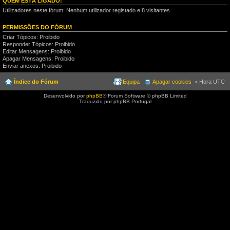
QUEM ESTÁ LIGADO:
Utilizadores neste fórum: Nenhum utilizador registado e 8 visitantes
PERMISSÕES DO FÓRUM
Criar Tópicos: Proibido
Responder Tópicos: Proibido
Editar Mensagens: Proibido
Apagar Mensagens: Proibido
Enviar anexos: Proibido
Índice do Fórum
Equipa
Apagar cookies
Hora UTC
Desenvolvido por
phpBB
® Forum Software © phpBB Limited
Traduzido por phpBB Portugal