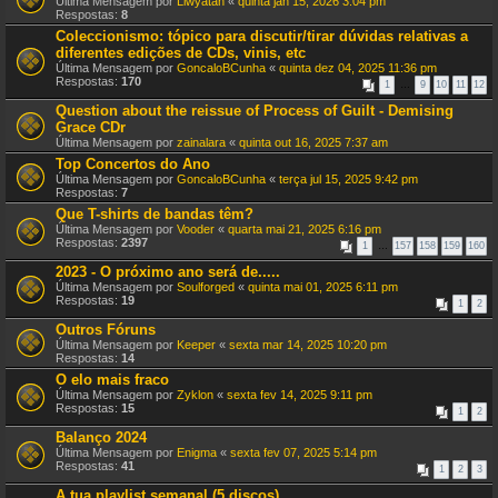
Última Mensagem por
Liwyatan
«
quinta jan 15, 2026 3:04 pm
Respostas:
8
Coleccionismo: tópico para discutir/tirar dúvidas relativas a
diferentes edições de CDs, vinis, etc
Última Mensagem por
GoncaloBCunha
«
quinta dez 04, 2025 11:36 pm
Respostas:
170
1
…
9
10
11
12
Question about the reissue of Process of Guilt - Demising
Grace CDr
Última Mensagem por
zainalara
«
quinta out 16, 2025 7:37 am
Top Concertos do Ano
Última Mensagem por
GoncaloBCunha
«
terça jul 15, 2025 9:42 pm
Respostas:
7
Que T-shirts de bandas têm?
Última Mensagem por
Vooder
«
quarta mai 21, 2025 6:16 pm
Respostas:
2397
1
…
157
158
159
160
2023 - O próximo ano será de.....
Última Mensagem por
Soulforged
«
quinta mai 01, 2025 6:11 pm
Respostas:
19
1
2
Outros Fóruns
Última Mensagem por
Keeper
«
sexta mar 14, 2025 10:20 pm
Respostas:
14
O elo mais fraco
Última Mensagem por
Zyklon
«
sexta fev 14, 2025 9:11 pm
Respostas:
15
1
2
Balanço 2024
Última Mensagem por
Enigma
«
sexta fev 07, 2025 5:14 pm
Respostas:
41
1
2
3
A tua playlist semanal (5 discos)