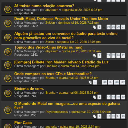
Já traíste numa relação amorosa?
Última Mensagem por
abyssum
«
segunda jul 20, 2026 6:23 pm
Respostas:
6
Death-Metal, Darkness Prevails Under The Ibex Moon
Última Mensagem por
Zyklon
«
domingo jul 19, 2026 7:13 pm
Respostas:
1452
1
…
94
95
96
97
Alguém já testou um conversor de áudio para texto online
com gravações ao vivo de metal?
Última Mensagem por
Zyren
«
segunda jun 22, 2026 12:03 pm
Tópico dos Video-Clips (Metal ou não)
Última Mensagem por
abyssum
«
quinta jun 11, 2026 11:11 am
Respostas:
1141
1
…
74
75
76
77
[Compro] Bilhete Iron Maiden relvado Estádio da Luz
Última Mensagem por
Onesolo
«
quinta mai 14, 2026 3:44 pm
Onde compras os teus CDs e Merchandise?
Última Mensagem por
Brunhu
«
quarta mai 13, 2026 9:23 pm
Respostas:
1781
1
…
116
117
118
119
Sistema de som.
Última Mensagem por
Brunhu
«
quarta mai 06, 2026 5:03 pm
Respostas:
747
1
…
47
48
49
50
O Mundo do Metal em imagens...ou uma especie de galeria
fixe!!
Última Mensagem por
Psychoneurosis
«
quinta mar 19, 2026 6:04 pm
Respostas:
256
1
…
15
16
17
18
Pior Capa
Última Mensagem por
aetheria
«
quinta mar 19, 2026 2:34 pm