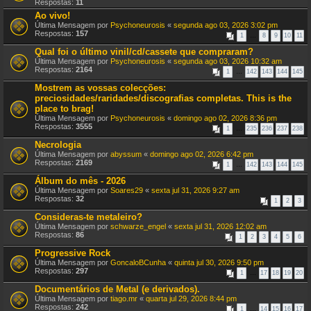
Respostas:
11
Ao vivo!
Última Mensagem por
Psychoneurosis
«
segunda ago 03, 2026 3:02 pm
Respostas:
157
1
…
8
9
10
11
Qual foi o último vinil/cd/cassete que compraram?
Última Mensagem por
Psychoneurosis
«
segunda ago 03, 2026 10:32 am
Respostas:
2164
1
…
142
143
144
145
Mostrem as vossas colecções:
preciosidades/raridades/discografias completas. This is the
place to brag!
Última Mensagem por
Psychoneurosis
«
domingo ago 02, 2026 8:36 pm
Respostas:
3555
1
…
235
236
237
238
Necrologia
Última Mensagem por
abyssum
«
domingo ago 02, 2026 6:42 pm
Respostas:
2169
1
…
142
143
144
145
Álbum do mês - 2026
Última Mensagem por
Soares29
«
sexta jul 31, 2026 9:27 am
Respostas:
32
1
2
3
Consideras-te metaleiro?
Última Mensagem por
schwarze_engel
«
sexta jul 31, 2026 12:02 am
Respostas:
86
1
2
3
4
5
6
Progressive Rock
Última Mensagem por
GoncaloBCunha
«
quinta jul 30, 2026 9:50 pm
Respostas:
297
1
…
17
18
19
20
Documentários de Metal (e derivados).
Última Mensagem por
tiago.mr
«
quarta jul 29, 2026 8:44 pm
Respostas:
242
1
…
14
15
16
17