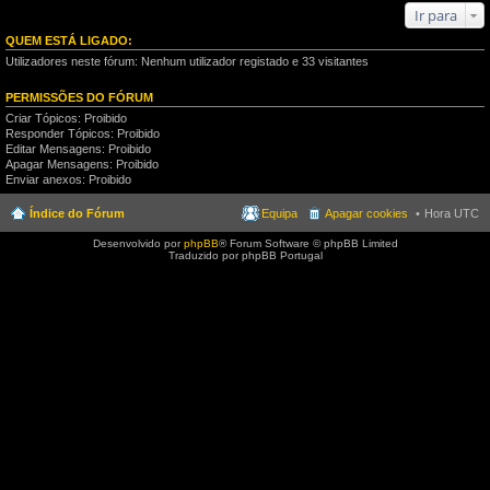
Ir para
QUEM ESTÁ LIGADO:
Utilizadores neste fórum: Nenhum utilizador registado e 33 visitantes
PERMISSÕES DO FÓRUM
Criar Tópicos: Proibido
Responder Tópicos: Proibido
Editar Mensagens: Proibido
Apagar Mensagens: Proibido
Enviar anexos: Proibido
Índice do Fórum
Equipa
Apagar cookies
Hora UTC
Desenvolvido por
phpBB
® Forum Software © phpBB Limited
Traduzido por phpBB Portugal