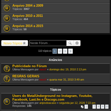
Arquivo 2004 a 2009
Tópicos:
3067
Arquivo 2010 a 2011
Tópicos:
464
Arquivo 2014 a 2015
Tópicos:
58
Novo Tópico
110 tópicos
1
2
3
Anúncios
Publicidade no Fórum
Última Mensagem por
raxx7
«
domingo dez 19, 2010 2:13 pm
REGRAS GERAIS
Última Mensagem por
raxx7
«
quarta mar 31, 2010 3:49 am
Tópicos
Users do MetalUnderground no Instagram, Youtube,
Facebook, Last.fm e Discogs.com
Última Mensagem por
anjosdoacaso
«
segunda jan 12, 2026 7:22 pm
Respostas:
145
1
…
7
8
9
10