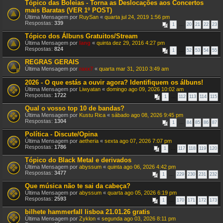
Tópico das Boleias - Torna as Deslocações aos Concertos
mais Baratas (VER 1º POST)
Última Mensagem por
RuySan
«
quarta jul 24, 2019 1:56 pm
Respostas:
339
1
…
20
21
22
23
Tópico dos Álbuns Gratuitos/Stream
Última Mensagem por
lang
«
quinta dez 29, 2016 4:27 pm
Respostas:
824
1
…
52
53
54
55
REGRAS GERAIS
Última Mensagem por
raxx7
«
quarta mar 31, 2010 3:49 am
2026 - O que estás a ouvir agora? Identifiquem os álbuns!
Última Mensagem por
Liwyatan
«
domingo ago 09, 2026 10:02 am
Respostas:
1722
1
…
112
113
114
115
Qual o vosso top 10 de bandas?
Última Mensagem por
Kustu Rica
«
sábado ago 08, 2026 9:45 pm
Respostas:
1304
1
…
84
85
86
87
Política - Discute/Opina
Última Mensagem por
aetheria
«
sexta ago 07, 2026 7:07 pm
Respostas:
1786
1
…
117
118
119
120
Tópico do Black Metal e derivados
Última Mensagem por
abyssum
«
quinta ago 06, 2026 4:42 pm
Respostas:
3477
1
…
229
230
231
232
Que música não te sai da cabeça?
Última Mensagem por
abyssum
«
quarta ago 05, 2026 6:19 pm
Respostas:
2593
1
…
170
171
172
173
bilhete hammerfall lisboa 21.01.26 gratis
Última Mensagem por
Zyklon
«
segunda ago 03, 2026 8:11 pm