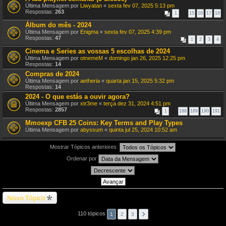
Última Mensagem por
Liwyatan
«
sexta fev 07, 2025 5:13 pm
Respostas:
263
1
…
15
16
17
18
Álbum do mês - 2024
Última Mensagem por
Enigma
«
sexta fev 07, 2025 4:39 pm
Respostas:
47
1
2
3
4
Cinema e Series as vossas 5 escolhas de 2024
Última Mensagem por
otnemeM
«
domingo jan 26, 2025 12:25 pm
Respostas:
14
Compras de 2024
Última Mensagem por
aetheria
«
quarta jan 15, 2025 5:32 pm
Respostas:
14
2024 - O que estás a ouvir agora?
Última Mensagem por
xtr3me
«
terça dez 31, 2024 4:51 pm
Respostas:
2857
1
…
188
189
190
191
Mmoexp CFB 25 Coins: Key Terms and Play Types
Última Mensagem por
abyssum
«
quinta jul 25, 2024 10:52 am
Mostrar Tópicos anteriores:
Ordenar por
Novo Tópico
110 tópicos
1
2
3