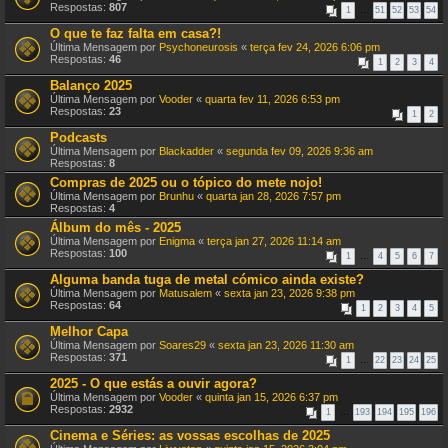
Respostas:
807
1
…
51
52
53
54
O que te faz falta em casa?!
Última Mensagem por
Psychoneurosis
«
terça fev 24, 2026 6:06 pm
Respostas:
46
1
2
3
4
Balanço 2025
Última Mensagem por
Vooder
«
quarta fev 11, 2026 6:53 pm
Respostas:
23
1
2
Podcasts
Última Mensagem por
Blackadder
«
segunda fev 09, 2026 9:36 am
Respostas:
8
Compras de 2025 ou o tópico do mete nojo!
Última Mensagem por
Brunhu
«
quarta jan 28, 2026 7:57 pm
Respostas:
4
Álbum do mês - 2025
Última Mensagem por
Enigma
«
terça jan 27, 2026 11:14 am
Respostas:
100
1
…
4
5
6
7
Alguma banda tuga de metal cómico ainda existe?
Última Mensagem por
Matusalem
«
sexta jan 23, 2026 9:38 pm
Respostas:
64
1
2
3
4
5
Melhor Capa
Última Mensagem por
Soares29
«
sexta jan 23, 2026 11:30 am
Respostas:
371
1
…
22
23
24
25
2025 - O que estás a ouvir agora?
Última Mensagem por
Vooder
«
quinta jan 15, 2026 6:37 pm
Respostas:
2932
1
…
193
194
195
196
Cinema e Séries: as vossas escolhas de 2025