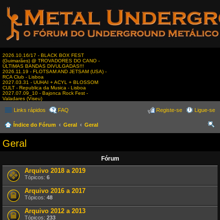
2026.10.16/17 - BLACK BOX FEST
(Guimarães) @ TROVADORES DO CANO -
ÚLTIMAS BANDAS DIVULGADAS!!!
2026.11.19 - FLOTSAM AND JETSAM (USA) -
RCA Club - Lisboa
2027.03.31 - UUHAI + ACYL + BLOSSOM
CULT - Republica da Musica - Lisboa
2027.07.09_10 - Bajonca Rock Fest -
Valadares (Viseu)
Links rápidos
FAQ
Registe-se
Ligue-se
Índice do Fórum
Geral
Geral
es
Geral
qui
Fórum
sar
Arquivo 2018 a 2019
Tópicos:
6
Arquivo 2016 a 2017
Tópicos:
48
Arquivo 2012 a 2013
Tópicos:
233