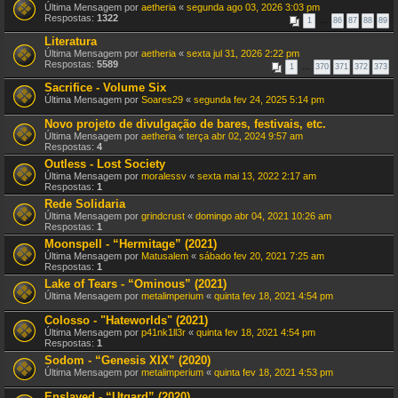
Última Mensagem por
aetheria
«
segunda ago 03, 2026 3:03 pm
Respostas:
1322
1
…
86
87
88
89
Literatura
Última Mensagem por
aetheria
«
sexta jul 31, 2026 2:22 pm
Respostas:
5589
1
…
370
371
372
373
Sacrifice - Volume Six
Última Mensagem por
Soares29
«
segunda fev 24, 2025 5:14 pm
Novo projeto de divulgação de bares, festivais, etc.
Última Mensagem por
aetheria
«
terça abr 02, 2024 9:57 am
Respostas:
4
Outless - Lost Society
Última Mensagem por
moralessv
«
sexta mai 13, 2022 2:17 am
Respostas:
1
Rede Solidaria
Última Mensagem por
grindcrust
«
domingo abr 04, 2021 10:26 am
Respostas:
1
Moonspell - “Hermitage” (2021)
Última Mensagem por
Matusalem
«
sábado fev 20, 2021 7:25 am
Respostas:
1
Lake of Tears - “Ominous” (2021)
Última Mensagem por
metalimperium
«
quinta fev 18, 2021 4:54 pm
Colosso - "Hateworlds" (2021)
Última Mensagem por
p41nk1ll3r
«
quinta fev 18, 2021 4:54 pm
Respostas:
1
Sodom - “Genesis XIX” (2020)
Última Mensagem por
metalimperium
«
quinta fev 18, 2021 4:53 pm
Enslaved - “Utgard” (2020)