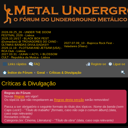
2026.09.25_26 - UNDER THE DOOM
FESTIVAL 2026 - Lisboa
2026.10.16/17 - BLACK BOX FEST
(Guimarães) @ TROVADORES DO CANO -
2027.07.09_10 - Bajonca Rock Fest -
ÚLTIMAS BANDAS DIVULGADAS!!!
Valadares (Viseu)
2026.11.19 - FLOTSAM AND JETSAM (USA) -
RCA Club - Lisboa
2027.03.31 - UUHAI + ACYL + BLOSSOM
CULT - Republica da Musica - Lisboa
Links rápidos
FAQ
Registe-se
Ligue-se
Índice do Fórum
Geral
Críticas & Divulgação
es
Críticas & Divulgação
qui
Regras do Fórum
sar
Novas
Regras
em vigor!
Os tópicos que não respeitarem as
Regras desta secção
serão removidos!
Passa a ser obrigatório o seguinte formato do título dos tópicos:
Nome da banda (sem
Caps Lock!) - "Título do trabalho" [formato, caso não seja o comum álbum] (data,
caso seja relevante)
Restantes críticas:
Categoria (ex: Cinema, Literatura) - "Título da obra" (data, caso seja relevante)