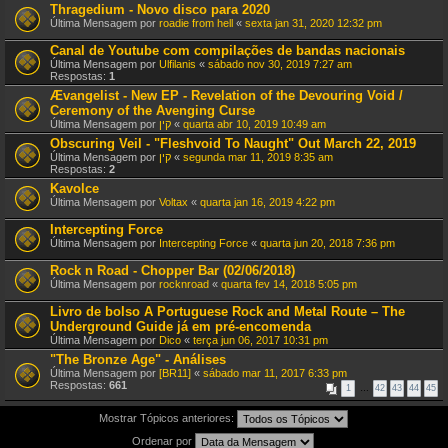
Thragedium - Novo disco para 2020
Última Mensagem por
roadie from hell
«
sexta jan 31, 2020 12:32 pm
Canal de Youtube com compilações de bandas nacionais
Última Mensagem por
Ulfilanis
«
sábado nov 30, 2019 7:27 am
Respostas:
1
Ævangelist - New EP - Revelation of the Devouring Void /
Ceremony of the Avenging Curse
Última Mensagem por
קין
«
quarta abr 10, 2019 10:49 am
Obscuring Veil - "Fleshvoid To Naught" Out March 22, 2019
Última Mensagem por
קין
«
segunda mar 11, 2019 8:35 am
Respostas:
2
Kavolce
Última Mensagem por
Voltax
«
quarta jan 16, 2019 4:22 pm
Intercepting Force
Última Mensagem por
Intercepting Force
«
quarta jun 20, 2018 7:36 pm
Rock n Road - Chopper Bar (02/06/2018)
Última Mensagem por
rocknroad
«
quarta fev 14, 2018 5:05 pm
Livro de bolso A Portuguese Rock and Metal Route – The
Underground Guide já em pré-encomenda
Última Mensagem por
Dico
«
terça jun 06, 2017 10:31 pm
"The Bronze Age" - Análises
Última Mensagem por
[BR11]
«
sábado mar 11, 2017 6:33 pm
Respostas:
661
1
…
42
43
44
45
Mostrar Tópicos anteriores:
Ordenar por