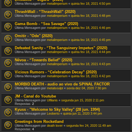
Última Mensagem por
metalimperium
«
quinta fev 18, 2021 4:50 pm
ThrashWall - “ThrashWall” (2020)
Última Mensagem por
metalimperium
«
quinta fev 18, 2021 4:48 pm
Gama Bomb - “Sea Savage” (2020)
Última Mensagem por
metalimperium
«
quinta fev 18, 2021 4:46 pm
Omitir - "Ode" (2020)
Última Mensagem por
metalimperium
«
quinta fev 18, 2021 4:45 pm
Defeated Sanity - “The Sanguinery Impetus” (2020)
Última Mensagem por
metalimperium
«
quinta fev 18, 2021 4:44 pm
Névoa - “Towards Belief” (2020)
Última Mensagem por
metalimperium
«
quinta fev 18, 2021 4:43 pm
Vicious Rumors - “Celebration Decay” (2020)
Última Mensagem por
metalimperium
«
quinta fev 18, 2021 4:42 pm
MORBID DEATH - audio ao vivo de SPINAL FACTOR
Última Mensagem por
metalsoulpt
«
sexta dez 04, 2020 7:30 pm
JM - Canal do Youtube
Última Mensagem por
Ulfilanis
«
segunda jun 15, 2020 2:11 pm
Respostas:
2
Kyuss - "Welcome to Sky Valley" (28 jun. 1994)
Última Mensagem por
Leoberto
«
quinta jun 11, 2020 3:44 pm
Greetings from Rocketland
Última Mensagem por
death lover
«
segunda fev 24, 2020 11:49 am
Respostas:
4