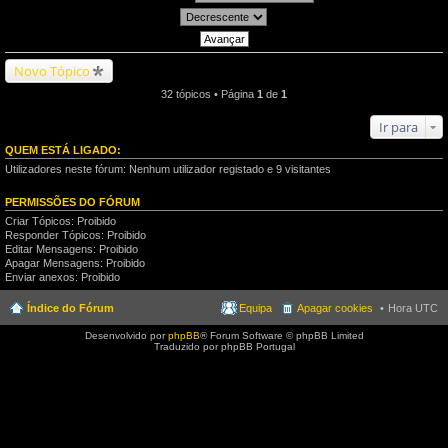
Novo Tópico
32 tópicos • Página
1
de
1
Ir para
QUEM ESTÁ LIGADO:
Utilizadores neste fórum: Nenhum utilizador registado e 9 visitantes
PERMISSÕES DO FÓRUM
Criar Tópicos: Proibido
Responder Tópicos: Proibido
Editar Mensagens: Proibido
Apagar Mensagens: Proibido
Enviar anexos: Proibido
Índice do Fórum
Equipa
Apagar cookies
Hora UTC
Desenvolvido por
phpBB
® Forum Software © phpBB Limited
Traduzido por phpBB Portugal