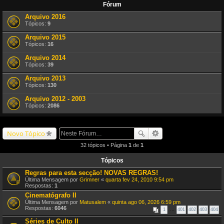
Fórum
Arquivo 2016
Tópicos:
9
Arquivo 2015
Tópicos:
16
Arquivo 2014
Tópicos:
39
Arquivo 2013
Tópicos:
130
Arquivo 2012 - 2003
Tópicos:
2086
Novo Tópico
32 tópicos • Página
1
de
1
Tópicos
Regras para esta secção! NOVAS REGRAS!
Última Mensagem por
Grimner
«
quarta fev 24, 2010 9:54 pm
Respostas:
1
Cinematógrafo II
Última Mensagem por
Matusalem
«
quinta ago 06, 2026 6:59 pm
Respostas:
6046
1
…
401
402
403
404
Séries de Culto II