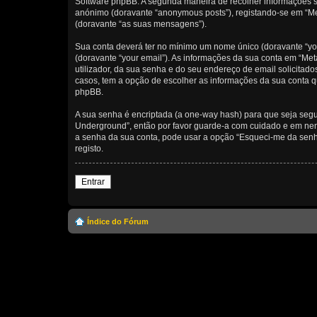
Software phpBB. A segunda maneira de recolher informações s
anónimo (doravante “anonymous posts”), registando-se em “Me
(doravante “as suas mensagens”).
Sua conta deverá ter no mínimo um nome único (doravante “you
(doravante “your email”). As informações da sua conta em “Me
utilizador, da sua senha e do seu endereço de email solicitado
casos, tem a opção de escolher as informações da sua conta q
phpBB.
A sua senha é encriptada (a one-way hash) para que seja segu
Underground”, então por favor guarde-a com cuidado e em nen
a senha da sua conta, pode usar a opção “Esqueci-me da senha
registo.
Entrar
Índice do Fórum