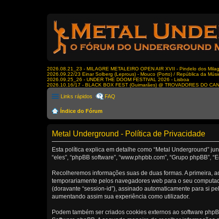
2026.08.21_23 - MILAGRE METALEIRO OPEN AIR XVII - Pindelo dos Milagr
2026.09.22/23 Einar Solberg (Leprous) - Mouco (Porto) / República da Músi
2026.09.25_26 - UNDER THE DOOM FESTIVAL 2026 - Lisboa
2026.10.16/17 - BLACK BOX FEST (Guimarães) @ TROVADORES DO CA
Links rápidos
FAQ
Índice do Fórum
Metal Underground - Política de Privacidade
Esta política explica em detalhe como “Metal Underground” ju
“eles”, “phpBB software”, “www.phpbb.com”, “Grupo phpBB”, “E
Recolheremos informações suas de duas formas. A primeira, ao
temporariamente pelos navegadores web para o seu computador.
(doravante “session-id”), assinado automaticamente para si pel
aumentando assim sua experiência como utilizador.
Podem também ser criados cookies externos ao software phpBB