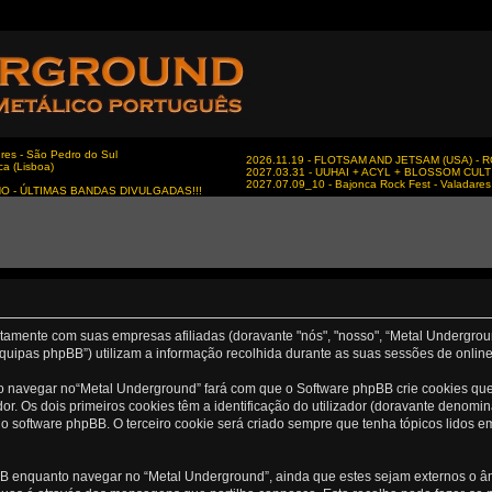
es - São Pedro do Sul
2026.11.19 - FLOTSAM AND JETSAM (USA) - RC
ca (Lisboa)
2027.03.31 - UUHAI + ACYL + BLOSSOM CULT - 
2027.07.09_10 - Bajonca Rock Fest - Valadares 
NO - ÚLTIMAS BANDAS DIVULGADAS!!!
ntamente com suas empresas afiliadas (doravante "nós", "nosso", “Metal Undergrou
quipas phpBB”) utilizam a informação recolhida durante as suas sessões de onlin
 navegar no“Metal Underground” fará com que o Software phpBB crie cookies que s
 Os dois primeiros cookies têm a identificação do utilizador (doravante denomin
o software phpBB. O terceiro cookie será criado sempre que tenha tópicos lidos em
 enquanto navegar no “Metal Underground”, ainda que estes sejam externos o âmb