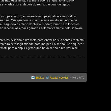
as não está limitada a: mensagens enquanto utilizador
enviadas por si depois do registro e quando ligado
 “your password”) e um endereço pessoal de email válido
osso país. Qualquer outra informação além do seu nome de
nal, segundo o critério do “Metal Underground”. Em todos os
 não receber os emails gerados automaticamente pelo software
erentes. A senha é um meio para entrar na sua conta em “Metal
ceiro, tem legitimidade para lhe pedir a senha. Se esquecer
email, para o phpBB gerar uma nova senha e reativar o seu
Equipa
Apagar cookies
Hora UTC