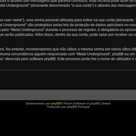
uas é através das mensagens que partilha connosco. Esta recolha pode fazer-se m
tal Underground” (doravante denominado “a sua conta”) e através das mensagens 
r user name”), uma senha pessoal utilizada para entrar na sua conta (doravante,
tal Underground” são protegidas pelas leis de proteção de dados aplicáveis no n
s pelo “Metal Underground” durante o processo de registro, é obrigatória ou opcio
ue serão publicadas. Além disso, dentro da sua conta, pode optar por receber ou
ra. No entanto, recomendamos que não utilize a mesma senha em vários sítios dif
huma circunstância alguém relacionado com “Metal Underground”, phpBB ou um ter
” oferecida pelo software phpBB. Este processo pede-lhe o nome de utilizador e 
Desenvolvido por
phpBB
® Forum Software © phpBB Limited
Traduzido por phpBB Portugal