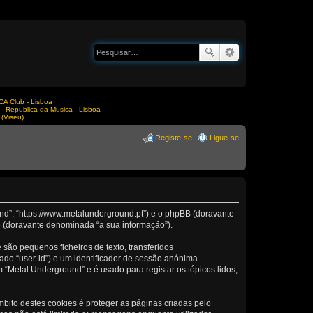
A Club - Lisboa
Republica da Musica - Lisboa
(Viseu)
Registe-se
Ligue-se
nd”, “https://www.metalunderground.pt”) e o phpBB (doravante
e (doravante denominada “a sua informação”).
ão pequenos ficheiros de texto, transferidos
ado “user-id”) e um identificador de sessão anónima
 “Metal Underground” e é usado para registar os tópicos lidos,
ito destes cookies é proteger as páginas criadas pelo