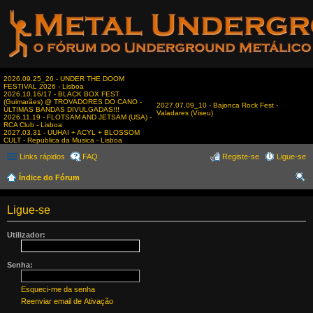
2026.09.25_26 - UNDER THE DOOM
FESTIVAL 2026 - Lisboa
2026.10.16/17 - BLACK BOX FEST
(Guimarães) @ TROVADORES DO CANO -
2027.07.09_10 - Bajonca Rock Fest -
ÚLTIMAS BANDAS DIVULGADAS!!!
Valadares (Viseu)
2026.11.19 - FLOTSAM AND JETSAM (USA) -
RCA Club - Lisboa
2027.03.31 - UUHAI + ACYL + BLOSSOM
CULT - Republica da Musica - Lisboa
Links rápidos
FAQ
Registe-se
Ligue-se
Índice do Fórum
es
Ligue-se
qui
sar
Utilizador:
Senha:
Esqueci-me da senha
Reenviar email de Ativação