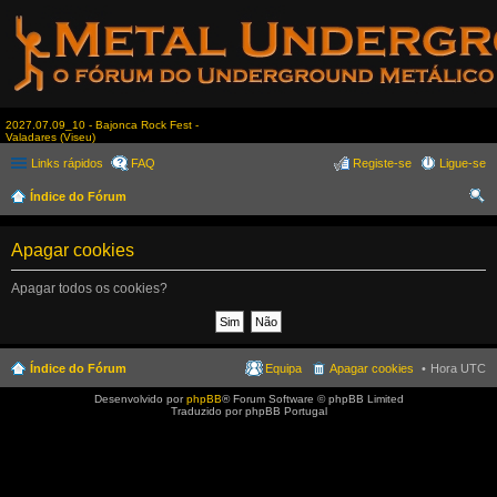
2027.07.09_10 - Bajonca Rock Fest -
Valadares (Viseu)
Links rápidos
FAQ
Registe-se
Ligue-se
Índice do Fórum
es
Apagar cookies
qui
sar
Apagar todos os cookies?
Índice do Fórum
Equipa
Apagar cookies
Hora UTC
Desenvolvido por
phpBB
® Forum Software © phpBB Limited
Traduzido por phpBB Portugal