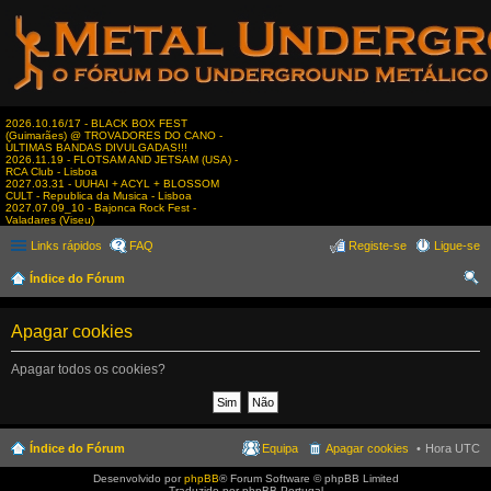
2026.10.16/17 - BLACK BOX FEST
(Guimarães) @ TROVADORES DO CANO -
ÚLTIMAS BANDAS DIVULGADAS!!!
2026.11.19 - FLOTSAM AND JETSAM (USA) -
RCA Club - Lisboa
2027.03.31 - UUHAI + ACYL + BLOSSOM
CULT - Republica da Musica - Lisboa
2027.07.09_10 - Bajonca Rock Fest -
Valadares (Viseu)
Links rápidos
FAQ
Registe-se
Ligue-se
Índice do Fórum
es
Apagar cookies
qui
sar
Apagar todos os cookies?
Índice do Fórum
Equipa
Apagar cookies
Hora UTC
Desenvolvido por
phpBB
® Forum Software © phpBB Limited
Traduzido por phpBB Portugal