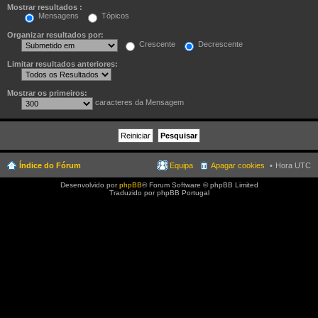
Mostrar resultados :
Mensagens
Tópicos
Organizar resultados por:
Crescente
Decrescente
Limitar resultados anteriores:
Mostrar os primeiros:
caracteres da Mensagem
Índice do Fórum
Equipa
Apagar cookies
Hora UTC
Desenvolvido por
phpBB
® Forum Software © phpBB Limited
Traduzido por phpBB Portugal