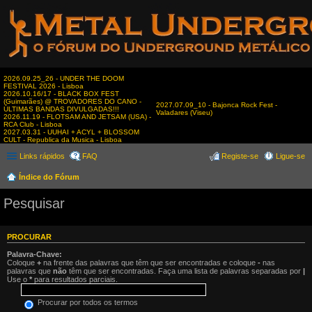
2026.09.25_26 - UNDER THE DOOM
FESTIVAL 2026 - Lisboa
2026.10.16/17 - BLACK BOX FEST
(Guimarães) @ TROVADORES DO CANO -
2027.07.09_10 - Bajonca Rock Fest -
ÚLTIMAS BANDAS DIVULGADAS!!!
Valadares (Viseu)
2026.11.19 - FLOTSAM AND JETSAM (USA) -
RCA Club - Lisboa
2027.03.31 - UUHAI + ACYL + BLOSSOM
CULT - Republica da Musica - Lisboa
Links rápidos
FAQ
Registe-se
Ligue-se
Índice do Fórum
Pesquisar
PROCURAR
Palavra-Chave:
Coloque
+
na frente das palavras que têm que ser encontradas e coloque
-
nas
palavras que
não
têm que ser encontradas. Faça uma lista de palavras separadas por
|
Use o
*
para resultados parciais.
Procurar por todos os termos