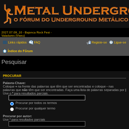
2027.07.09_10 - Bajonca Rock Fest -
Valadares (Viseu)
Links rápidos
FAQ
Registe-se
Ligue-se
Índice do Fórum
Pesquisar
PROCURAR
Palavra-Chave:
Coloque
+
na frente das palavras que têm que ser encontradas e coloque
-
nas
palavras que
não
têm que ser encontradas. Faça uma lista de palavras separadas por
|
Use o
*
para resultados parciais.
Procurar por todos os termos
Procurar por qualquer termo
Procurar por autor:
Use * para resultados parciais