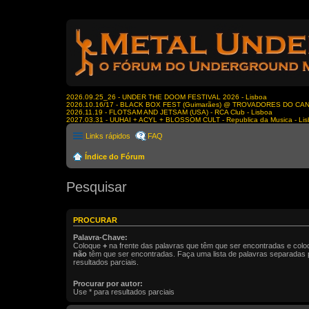
2026.09.25_26 - UNDER THE DOOM FESTIVAL 2026 - Lisboa
2026.10.16/17 - BLACK BOX FEST (Guimarães) @ TROVADORES DO CA
2026.11.19 - FLOTSAM AND JETSAM (USA) - RCA Club - Lisboa
2027.03.31 - UUHAI + ACYL + BLOSSOM CULT - Republica da Musica - Li
Links rápidos
FAQ
Índice do Fórum
Pesquisar
PROCURAR
Palavra-Chave:
Coloque
+
na frente das palavras que têm que ser encontradas e col
não
têm que ser encontradas. Faça uma lista de palavras separadas
resultados parciais.
Procurar por autor:
Use * para resultados parciais