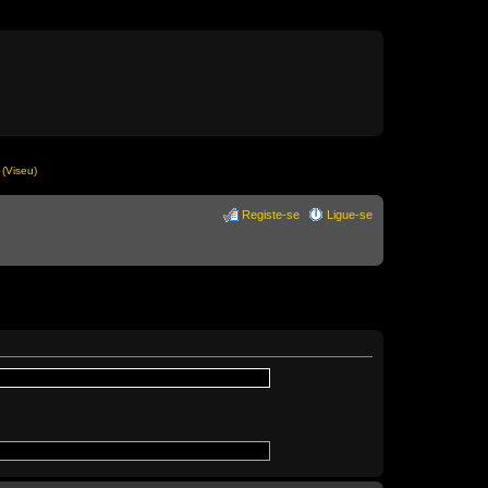
(Viseu)
Registe-se
Ligue-se