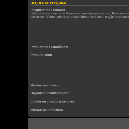
OPÇÕES DE PESQUISA
Pesquisar nos Fóruns:
Selecione o Fórum ou os Fóruns em que deseja procurar. Para ser ma
selecione o Fórum principal do Subfórum e marque a opção de pesqu
Procurar nos Subfóruns:
Procurar com:
Mostrar resultados :
Organizar resultados por:
Limitar resultados anteriores:
Mostrar os primeiros: