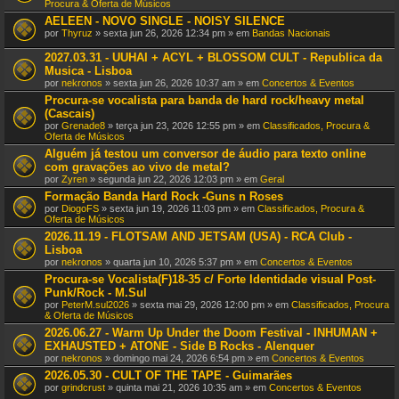
Procura & Oferta de Músicos
AELEEN - NOVO SINGLE - NOISY SILENCE
por
Thyruz
» sexta jun 26, 2026 12:34 pm » em
Bandas Nacionais
2027.03.31 - UUHAI + ACYL + BLOSSOM CULT - Republica da
Musica - Lisboa
por
nekronos
» sexta jun 26, 2026 10:37 am » em
Concertos & Eventos
Procura-se vocalista para banda de hard rock/heavy metal
(Cascais)
por
Grenade8
» terça jun 23, 2026 12:55 pm » em
Classificados, Procura &
Oferta de Músicos
Alguém já testou um conversor de áudio para texto online
com gravações ao vivo de metal?
por
Zyren
» segunda jun 22, 2026 12:03 pm » em
Geral
Formação Banda Hard Rock -Guns n Roses
por
DiogoFS
» sexta jun 19, 2026 11:03 pm » em
Classificados, Procura &
Oferta de Músicos
2026.11.19 - FLOTSAM AND JETSAM (USA) - RCA Club -
Lisboa
por
nekronos
» quarta jun 10, 2026 5:37 pm » em
Concertos & Eventos
Procura-se Vocalista(F)18-35 c/ Forte Identidade visual Post-
Punk/Rock - M.Sul
por
PeterM.sul2026
» sexta mai 29, 2026 12:00 pm » em
Classificados, Procura
& Oferta de Músicos
2026.06.27 - Warm Up Under the Doom Festival - INHUMAN +
EXHAUSTED + ATONE - Side B Rocks - Alenquer
por
nekronos
» domingo mai 24, 2026 6:54 pm » em
Concertos & Eventos
2026.05.30 - CULT OF THE TAPE - Guimarães
por
grindcrust
» quinta mai 21, 2026 10:35 am » em
Concertos & Eventos