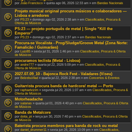
por
João Francisco
» quinta ago 06, 2026 12:33 am » em
Bandas Nacionais
Projeto musical original procura músicos e colaboradores —
Lisboa e arredores
por
PS:23
» domingo ago 02, 2026 2:38 am » em
Classificados, Procura &
Oferta de Músicos
PS:23 — projeto português de metal | Single “Kill the
Emperor”
por
PS:23
» domingo ago 02, 2026 2:37 am » em
Bandas Nacionais
Procura-se Vocalista - Prog/Sludge/Groove Metal (Zona Norte:
Famalicão / Guimarães)
por
Luizi85
» sexta jul 31, 2026 1:46 pm » em
Classificados, Procura & Oferta
de Músicos
procuramos teclista (Metal - Lisboa)
por
andre777
» quarta jul 22, 2026 5:09 pm » em
Classificados, Procura &
Oferta de Músicos
2027.07.09_10 - Bajonca Rock Fest - Valadares (Viseu)
por
BelzebuVlad
» quarta jul 22, 2026 2:38 pm » em
Concertos & Eventos
Guitarrista procura banda de hardcore/ metal — Porto
por
raphaelvizim
» segunda jul 20, 2026 1:07 am » em
Classificados, Procura &
Oferta de Músicos
Motorheadache
por
satanas
» quarta jul 01, 2026 4:40 pm » em
Classificados, Procura & Oferta
de Músicos
Banda de Metalcore
por
dotta_pt
» terça jun 30, 2026 7:40 pm » em
Classificados, Procura & Oferta
de Músicos
Baterista procura membros para banda de rock ou metal
por
daniel_drummer11
» sexta jun 26, 2026 10:09 pm » em
Classificados,