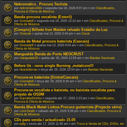
Nekromatics_ Procura Teclista
por
nekromatics666
» segunda mai 18, 2026 8:07 pm » em
Classificados,
Procura & Oferta de Músicos
Banda procura vocalista (Estoril)
por
Grenade8
» segunda mai 18, 2026 10:10 am » em
Classificados, Procura &
Oferta de Músicos
[Compro] Bilhete Iron Maiden relvado Estádio da Luz
por
Onesolo
» quinta mai 14, 2026 3:44 pm » em
Geral
Banda de Metal procura baterista (Cascais)
por
Grenade8
» quarta mai 13, 2026 8:04 am » em
Classificados, Procura &
Oferta de Músicos
Mangualde Banda do Porto NEOCRUST
por
mangualde25
» quinta abr 30, 2026 12:59 am » em
Bandas Nacionais
Before Us - novo single Burning ,metalcore!!!
por
rikardoferrao
» terça abr 28, 2026 10:54 am » em
Bandas Nacionais
Procura-se baterista (Sintra/Cascais)
por
Grenade8
» terça abr 28, 2026 8:30 am » em
Classificados, Procura &
Oferta de Músicos
Procura-se vocalista e baixista, ou baixista vocalista para
projeto de OSDM
por
GarrafaoDvinho
» segunda abr 27, 2026 2:23 pm » em
Classificados,
Procura & Oferta de Músicos
Banda Black Metal Lisboa Procura guitarrista (Projecto sério)
por
Lord Death
» sábado abr 25, 2026 5:09 pm » em
Classificados, Procura &
Oferta de Músicos
CDs para venda / actualizado 15.05
por
pafg
» sexta abr 17, 2026 11:40 am » em
Troca & Venda de CDs, DVDs, etc