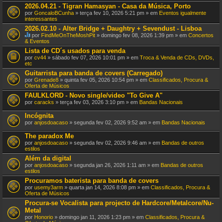
t
2026.04.21 - Tigran Hamasyan - Casa da Música, Porto
e
por
GoncaloBCunha
» terça fev 10, 2026 5:21 pm » em
Eventos igualmente
m
interessantes
u
m
2026.02.10 - Alter Bridge + Daughtry + Sevendust - Lisboa
a
por
FindMeOnTheMoshPit
» domingo fev 08, 2026 1:39 pm » em
Concertos
v
E
& Eventos
o
s
Lista de CD´s usados para venda
t
t
a
por
cv44
» sábado fev 07, 2026 10:01 pm » em
Troca & Venda de CDs, DVDs,
e
ç
etc
T
ã
ó
Guitarrista para banda de covers (Carregado)
o
p
por
Grenade8
» quinta fev 05, 2026 10:54 pm » em
Classificados, Procura &
.
i
Oferta de Músicos
c
o
FAULKLORD - Novo single/video "To Give A"
t
por
caracks
» terça fev 03, 2026 3:10 pm » em
Bandas Nacionais
e
m
Incógnita
u
por
anjosdoacaso
» segunda fev 02, 2026 9:52 am » em
Bandas Nacionais
m
a
The paradox Me
v
o
por
anjosdoacaso
» segunda fev 02, 2026 9:46 am » em
Bandas de outros
t
estilos
a
Além da digital
ç
por
ã
anjosdoacaso
» segunda jan 26, 2026 1:11 am » em
Bandas de outros
estilos
o
.
Procuramos baterista para banda de covers
por
usemy3arm
» quarta jan 14, 2026 8:08 pm » em
Classificados, Procura &
Oferta de Músicos
Procura-se Vocalista para projecto de Hardcore/Metalcore/Nu-
Metal
por
Honorio
» domingo jan 11, 2026 1:23 pm » em
Classificados, Procura &