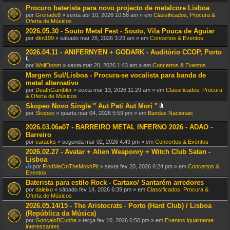
Procuro baterista para novo projecto de metalcore Lisboa
por
Grenade8
» sexta abr 10, 2026 10:58 am » em
Classificados, Procura &
Oferta de Músicos
2026.05.30 - Souto Metal Fest - Souto, Vila Pouca de Aguiar
por
dkn199
» sábado mar 28, 2026 3:23 am » em
Concertos & Eventos
2026.04.11 - ANIFERNYEN + GODARK - Auditório CCOP, Porto
A
por
WolfDoom
» sexta mar 20, 2026 1:43 am » em
Concertos & Eventos
n
Margem Sul/Lisboa - Procura-se vocalista para banda de
e
metal alternativo
x
o
por
DeathGambler
» sexta mar 13, 2026 11:29 am » em
Classificados, Procura
(
& Oferta de Músicos
s
Skopeo Novo Single " Aut Pati Aut Mori "
)
A
por
Skopeo
» quarta mar 04, 2026 5:59 pm » em
Bandas Nacionais
n
e
2026.03.06a07 - BARREIRO METAL INFERNO 2026 - ADAO -
x
Barreiro
o
por
caracks
» segunda mar 02, 2026 4:49 pm » em
Concertos & Eventos
(
s
2026.02.27 - Avatar + Alien Weaponry + Witch Club Satan -
)
Lisboa
por
FindMeOnTheMoshPit
» sexta fev 20, 2026 6:24 pm » em
Concertos &
E
Eventos
s
Baterista para estilo Rock - Cartaxo/ Santarém arredores
t
por
daleixo
» sábado fev 14, 2026 6:39 pm » em
Classificados, Procura &
e
Oferta de Músicos
T
ó
2026.05.14/15 - The Aristocrats - Porto (Hard Club) / Lisboa
p
(República da Música)
i
por
GoncaloBCunha
» terça fev 10, 2026 6:50 pm » em
Eventos igualmente
c
interessantes
o