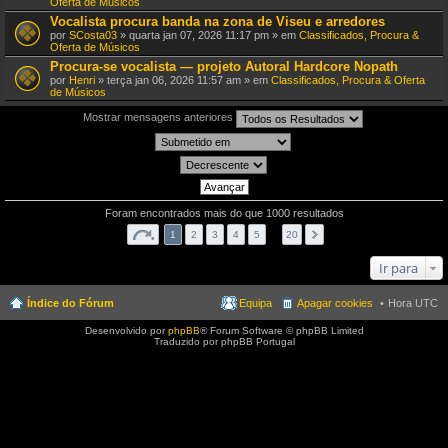
Oferta de Músicos
Vocalista procura banda na zona de Viseu e arredores
por
SCosta03
» quarta jan 07, 2026 11:17 pm » em
Classificados, Procura &
Oferta de Músicos
Procura-se vocalista — projeto Autoral Hardcore Nopath
por
Henri
» terça jan 06, 2026 11:57 am » em
Classificados, Procura & Oferta
de Músicos
Mostrar mensagens anteriores
Foram encontrados mais do que 1000 resultados
1
2
3
4
5
…
20
Ir para
Índice do Fórum
Equipa
Apagar cookies
Hora UTC
Desenvolvido por
phpBB
® Forum Software © phpBB Limited
Traduzido por phpBB Portugal