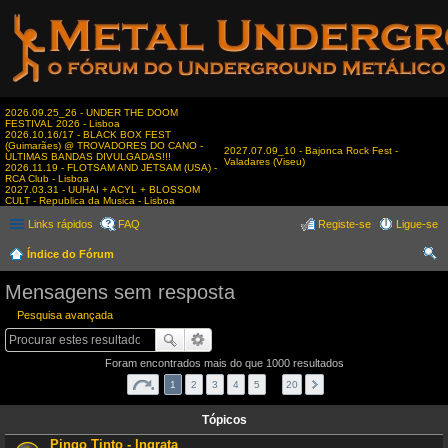
2026.09.25_26 - UNDER THE DOOM
FESTIVAL 2026 - Lisboa
2026.10.16/17 - BLACK BOX FEST
(Guimarães) @ TROVADORES DO CANO -
2027.07.09_10 - Bajonca Rock Fest -
ÚLTIMAS BANDAS DIVULGADAS!!!
Valadares (Viseu)
2026.11.19 - FLOTSAM AND JETSAM (USA) -
RCA Club - Lisboa
2027.03.31 - UUHAI + ACYL + BLOSSOM
CULT - Republica da Musica - Lisboa
Links rápidos
FAQ
Registe-se
Ligue-se
Índice do Fórum
es
Mensagens sem resposta
qui
Pesquisa avançada
sar
Foram encontrados mais do que 1000 resultados
1
2
3
4
5
…
20
Tópicos
Pingo Tinto - Ingrata