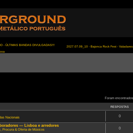
NO - ÚLTIMAS BANDAS DIVULGADAS!!!
2027.07.09_10 - Bajonca Rock Fest - Valadares 
sboa
Foram encontrados
RESPOSTAS
0
as Nacionais
aboradores — Lisboa e arredores
0
s, Procura & Oferta de Músicos