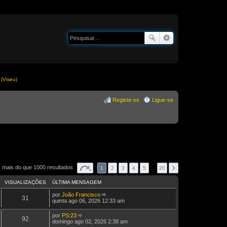
(Viseu)
Registe-se
Ligue-se
 mais do que 1000 resultados
1
2
3
4
5
…
20
VISUALIZAÇÕES
ÚLTIMA MENSAGEM
por
João Francisco
31
V
quinta ago 06, 2026 12:33 am
e
j
por
PS:23
a
92
V
domingo ago 02, 2026 2:38 am
a
e