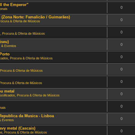
ll the Emperor”
0
onais
l (Zona Norte: Famalicão / Guimarães)
0
Procura & Oferta de Músicos
0
s, Procura & Oferta de Músicos
iseu)
0
 & Eventos
Porto
0
icados, Procura & Oferta de Músicos
0
 Procura & Oferta de Músicos
0
 Procura & Oferta de Músicos
ou metal
0
assificados, Procura & Oferta de Músicos
0
nais
epublica da Musica - Lisboa
0
& Eventos
avy metal (Cascais)
0
os, Procura & Oferta de Músicos