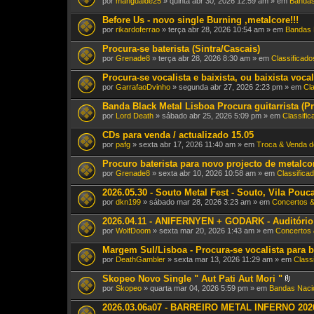
por
mangualde25
» quinta abr 30, 2026 12:59 am » em
Bandas
Before Us - novo single Burning ,metalcore!!!
por
rikardoferrao
» terça abr 28, 2026 10:54 am » em
Bandas 
Procura-se baterista (Sintra/Cascais)
por
Grenade8
» terça abr 28, 2026 8:30 am » em
Classificado
Procura-se vocalista e baixista, ou baixista voc
por
GarrafaoDvinho
» segunda abr 27, 2026 2:23 pm » em
Cl
Banda Black Metal Lisboa Procura guitarrista (Pr
por
Lord Death
» sábado abr 25, 2026 5:09 pm » em
Classifi
CDs para venda / actualizado 15.05
por
pafg
» sexta abr 17, 2026 11:40 am » em
Troca & Venda d
Procuro baterista para novo projecto de metalco
por
Grenade8
» sexta abr 10, 2026 10:58 am » em
Classifica
2026.05.30 - Souto Metal Fest - Souto, Vila Pouc
por
dkn199
» sábado mar 28, 2026 3:23 am » em
Concertos 
2026.04.11 - ANIFERNYEN + GODARK - Auditório
por
WolfDoom
» sexta mar 20, 2026 1:43 am » em
Concertos 
Margem Sul/Lisboa - Procura-se vocalista para b
por
DeathGambler
» sexta mar 13, 2026 11:29 am » em
Class
Skopeo Novo Single " Aut Pati Aut Mori "
A
por
Skopeo
» quarta mar 04, 2026 5:59 pm » em
Bandas Naci
n
e
2026.03.06a07 - BARREIRO METAL INFERNO 2026 
x