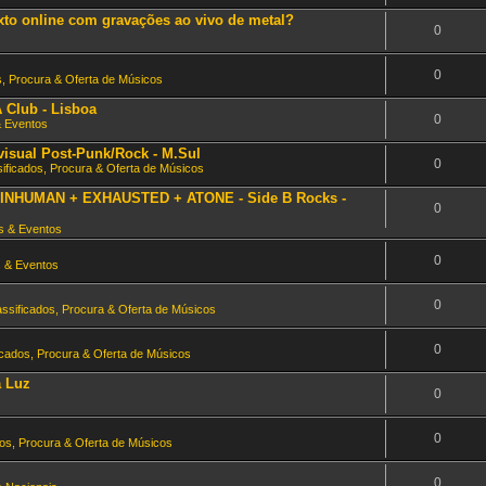
xto online com gravações ao vivo de metal?
0
0
s, Procura & Oferta de Músicos
Club - Lisboa
0
& Eventos
 visual Post-Punk/Rock - M.Sul
0
sificados, Procura & Oferta de Músicos
 - INHUMAN + EXHAUSTED + ATONE - Side B Rocks -
0
s & Eventos
0
 & Eventos
0
assificados, Procura & Oferta de Músicos
0
icados, Procura & Oferta de Músicos
a Luz
0
0
dos, Procura & Oferta de Músicos
0