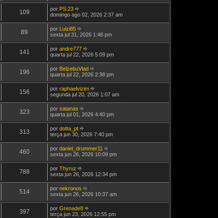
ú
j
por
PS:23
l
a
109
V
domingo ago 02, 2026 2:37 am
t
a
e
i
ú
j
m
por
Luizi85
l
a
89
a
V
sexta jul 31, 2026 1:46 pm
t
a
M
e
i
ú
e
j
m
por
andre777
l
n
a
141
a
V
quarta jul 22, 2026 5:09 pm
t
s
a
M
e
i
a
ú
e
j
m
g
por
BelzebuVlad
l
n
a
196
a
e
V
quarta jul 22, 2026 2:38 pm
t
s
a
M
m
e
i
a
ú
e
j
m
g
por
raphaelvizim
l
n
a
156
a
e
V
segunda jul 20, 2026 1:07 am
t
s
a
M
m
e
i
a
ú
e
j
m
g
por
satanas
l
n
a
323
a
e
V
quarta jul 01, 2026 4:40 pm
t
s
a
M
m
e
i
a
ú
e
j
m
g
por
dotta_pt
l
n
a
313
a
e
V
terça jun 30, 2026 7:40 pm
t
s
a
M
m
e
i
a
ú
e
j
m
g
por
daniel_drummer11
l
n
a
460
a
e
V
sexta jun 26, 2026 10:09 pm
t
s
a
M
m
e
i
a
ú
e
j
m
g
por
Thyruz
l
n
a
788
a
e
V
sexta jun 26, 2026 12:34 pm
t
s
a
M
m
e
i
a
ú
e
j
m
g
por
nekronos
l
n
a
514
a
e
V
sexta jun 26, 2026 10:37 am
t
s
a
M
m
e
i
a
ú
e
j
m
g
por
Grenade8
l
n
a
397
a
e
V
terça jun 23, 2026 12:55 pm
t
s
a
M