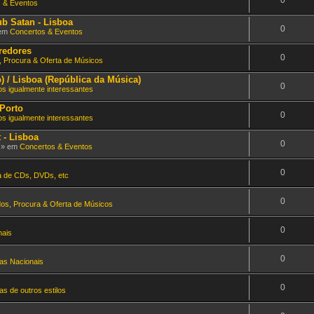
 & Eventos
ub Satan - Lisboa
0
 em
Concertos & Eventos
rredores
0
, Procura & Oferta de Músicos
b) / Lisboa (República da Música)
0
s igualmente interessantes
 Porto
0
s igualmente interessantes
 - Lisboa
0
m » em
Concertos & Eventos
0
a de CDs, DVDs, etc
0
dos, Procura & Oferta de Músicos
0
nais
0
as Nacionais
0
s de outros estilos