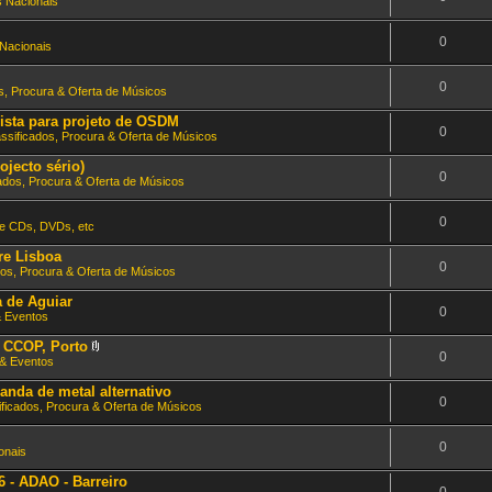
 Nacionais
0
Nacionais
0
s, Procura & Oferta de Músicos
alista para projeto de OSDM
0
assificados, Procura & Oferta de Músicos
ojecto sério)
0
cados, Procura & Oferta de Músicos
0
e CDs, DVDs, etc
re Lisboa
0
dos, Procura & Oferta de Músicos
a de Aguiar
0
& Eventos
 CCOP, Porto
0
A
& Eventos
n
e
anda de metal alternativo
x
0
ificados, Procura & Oferta de Músicos
o
(
s
0
)
onais
- ADAO - Barreiro
0