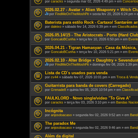
por
caracks
» segunda mar 02, 2026 4:49 pm » em
Concertos
o
(
2026.02.27 - Avatar + Alien Weaponry + Witch Cl
s
)
por
FindMeOnTheMoshPit
» sexta fev 20, 2026 6:24 pm »
E
s
Baterista para estilo Rock - Cartaxo/ Santarém a
t
por
daleixo
» sábado fev 14, 2026 6:39 pm » em
Classificados
e
T
2026.05.14/15 - The Aristocrats - Porto (Hard Clu
ó
por
p
GoncaloBCunha
» terça fev 10, 2026 6:50 pm » em
Evento
i
c
2026.04.21 - Tigran Hamasyan - Casa da Música,
o
por
GoncaloBCunha
» terça fev 10, 2026 5:21 pm » em
Evento
t
e
2026.02.10 - Alter Bridge + Daughtry + Sevendust
m
por
FindMeOnTheMoshPit
» domingo fev 08, 2026 1:39 p
u
E
m
s
Lista de CD´s usados para venda
a
t
v
por
cv44
» sábado fev 07, 2026 10:01 pm » em
Troca & Vend
e
o
T
t
Guitarrista para banda de covers (Carregado)
ó
a
por
p
Grenade8
» quinta fev 05, 2026 10:54 pm » em
Classifica
ç
i
ã
c
FAULKLORD - Novo single/video "To Give A"
o
o
.
por
caracks
» terça fev 03, 2026 3:10 pm » em
Bandas Nacio
t
e
Incógnita
m
por
anjosdoacaso
» segunda fev 02, 2026 9:52 am » em
Band
u
m
The paradox Me
a
v
por
anjosdoacaso
» segunda fev 02, 2026 9:46 am » em
Banda
o
t
Além da digital
a