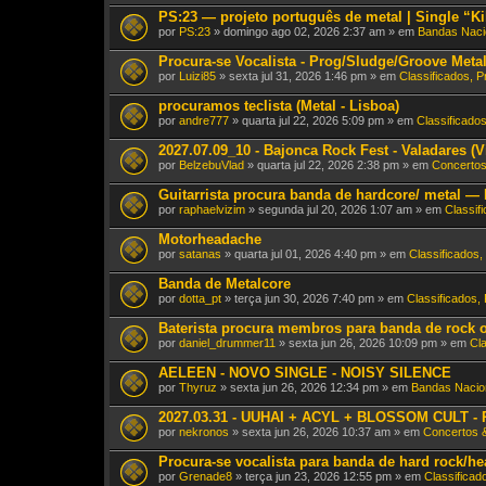
PS:23 — projeto português de metal | Single “Ki
por
PS:23
» domingo ago 02, 2026 2:37 am » em
Bandas Naci
Procura-se Vocalista - Prog/Sludge/Groove Meta
por
Luizi85
» sexta jul 31, 2026 1:46 pm » em
Classificados, 
procuramos teclista (Metal - Lisboa)
por
andre777
» quarta jul 22, 2026 5:09 pm » em
Classificado
2027.07.09_10 - Bajonca Rock Fest - Valadares (V
por
BelzebuVlad
» quarta jul 22, 2026 2:38 pm » em
Concertos
Guitarrista procura banda de hardcore/ metal — 
por
raphaelvizim
» segunda jul 20, 2026 1:07 am » em
Classif
Motorheadache
por
satanas
» quarta jul 01, 2026 4:40 pm » em
Classificados,
Banda de Metalcore
por
dotta_pt
» terça jun 30, 2026 7:40 pm » em
Classificados,
Baterista procura membros para banda de rock 
por
daniel_drummer11
» sexta jun 26, 2026 10:09 pm » em
Cl
AELEEN - NOVO SINGLE - NOISY SILENCE
por
Thyruz
» sexta jun 26, 2026 12:34 pm » em
Bandas Nacio
2027.03.31 - UUHAI + ACYL + BLOSSOM CULT - R
por
nekronos
» sexta jun 26, 2026 10:37 am » em
Concertos 
Procura-se vocalista para banda de hard rock/he
por
Grenade8
» terça jun 23, 2026 12:55 pm » em
Classificad