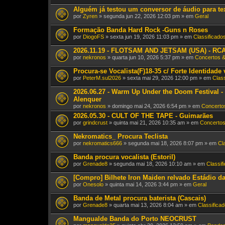
Alguém já testou um conversor de áudio para te
por
Zyren
» segunda jun 22, 2026 12:03 pm » em
Geral
Formação Banda Hard Rock -Guns n Roses
por
DiogoFS
» sexta jun 19, 2026 11:03 pm » em
Classificado
2026.11.19 - FLOTSAM AND JETSAM (USA) - RCA 
por
nekronos
» quarta jun 10, 2026 5:37 pm » em
Concertos 
Procura-se Vocalista(F)18-35 c/ Forte Identidade
por
PeterM.sul2026
» sexta mai 29, 2026 12:00 pm » em
Clas
2026.06.27 - Warm Up Under the Doom Festival
Alenquer
por
nekronos
» domingo mai 24, 2026 6:54 pm » em
Concerto
2026.05.30 - CULT OF THE TAPE - Guimarães
por
grindcrust
» quinta mai 21, 2026 10:35 am » em
Concertos
Nekromatics_ Procura Teclista
por
nekromatics666
» segunda mai 18, 2026 8:07 pm » em
Cl
Banda procura vocalista (Estoril)
por
Grenade8
» segunda mai 18, 2026 10:10 am » em
Classif
[Compro] Bilhete Iron Maiden relvado Estádio d
por
Onesolo
» quinta mai 14, 2026 3:44 pm » em
Geral
Banda de Metal procura baterista (Cascais)
por
Grenade8
» quarta mai 13, 2026 8:04 am » em
Classifica
Mangualde Banda do Porto NEOCRUST