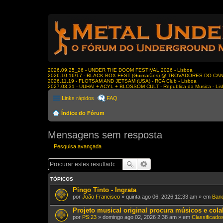
2026.09.25_26 - UNDER THE DOOM FESTIVAL 2026 - Lisboa
2026.10.16/17 - BLACK BOX FEST (Guimarães) @ TROVADORES DO CA
2026.11.19 - FLOTSAM AND JETSAM (USA) - RCA Club - Lisboa
2027.03.31 - UUHAI + ACYL + BLOSSOM CULT - Republica da Musica - Li
Links rápidos
FAQ
Índice do Fórum
Mensagens sem resposta
Pesquisa avançada
TÓPICOS
Pingo Tinto - Ingrata
por
João Francisco
» quinta ago 06, 2026 12:33 am » em
Band
Projeto musical original procura músicos e col
por
PS:23
» domingo ago 02, 2026 2:38 am » em
Classificado