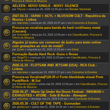
Procura & Oferta de Músicos
AELEEN - NOVO SINGLE - NOISY SILENCE
por
Thyruz
» sexta jun 26, 2026 12:34 pm » em
Bandas Nacionais
2027.03.31 - UUHAI + ACYL + BLOSSOM CULT - Republica da
Musica - Lisboa
por
nekronos
» sexta jun 26, 2026 10:37 am » em
Concertos & Eventos
Procura-se vocalista para banda de hard rock/heavy metal
(Cascais)
por
Grenade8
» terça jun 23, 2026 12:55 pm » em
Classificados, Procura &
Oferta de Músicos
Alguém já testou um conversor de áudio para texto online
com gravações ao vivo de metal?
por
Zyren
» segunda jun 22, 2026 12:03 pm » em
Geral
Formação Banda Hard Rock -Guns n Roses
por
DiogoFS
» sexta jun 19, 2026 11:03 pm » em
Classificados, Procura &
Oferta de Músicos
2026.11.19 - FLOTSAM AND JETSAM (USA) - RCA Club -
Lisboa
por
nekronos
» quarta jun 10, 2026 5:37 pm » em
Concertos & Eventos
Procura-se Vocalista(F)18-35 c/ Forte Identidade visual Post-
Punk/Rock - M.Sul
por
PeterM.sul2026
» sexta mai 29, 2026 12:00 pm » em
Classificados, Procura
& Oferta de Músicos
2026.06.27 - Warm Up Under the Doom Festival - INHUMAN +
EXHAUSTED + ATONE - Side B Rocks - Alenquer
por
nekronos
» domingo mai 24, 2026 6:54 pm » em
Concertos & Eventos
2026.05.30 - CULT OF THE TAPE - Guimarães
por
grindcrust
» quinta mai 21, 2026 10:35 am » em
Concertos & Eventos