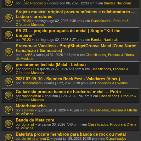
por
João Francisco
» quinta ago 06, 2026 12:33 am » em
Bandas Nacionais
Projeto musical original procura músicos e colaboradores —
Lisboa e arredores
por
PS:23
» domingo ago 02, 2026 2:38 am » em
Classificados, Procura &
Oferta de Músicos
PS:23 — projeto português de metal | Single “Kill the
Emperor”
por
PS:23
» domingo ago 02, 2026 2:37 am » em
Bandas Nacionais
Procura-se Vocalista - Prog/Sludge/Groove Metal (Zona Norte:
Famalicão / Guimarães)
por
Luizi85
» sexta jul 31, 2026 1:46 pm » em
Classificados, Procura & Oferta
de Músicos
procuramos teclista (Metal - Lisboa)
por
andre777
» quarta jul 22, 2026 5:09 pm » em
Classificados, Procura &
Oferta de Músicos
2027.07.09_10 - Bajonca Rock Fest - Valadares (Viseu)
por
BelzebuVlad
» quarta jul 22, 2026 2:38 pm » em
Concertos & Eventos
Guitarrista procura banda de hardcore/ metal — Porto
por
raphaelvizim
» segunda jul 20, 2026 1:07 am » em
Classificados, Procura &
Oferta de Músicos
Motorheadache
por
satanas
» quarta jul 01, 2026 4:40 pm » em
Classificados, Procura & Oferta
de Músicos
Banda de Metalcore
por
dotta_pt
» terça jun 30, 2026 7:40 pm » em
Classificados, Procura & Oferta
de Músicos
Baterista procura membros para banda de rock ou metal
por
daniel_drummer11
» sexta jun 26, 2026 10:09 pm » em
Classificados,