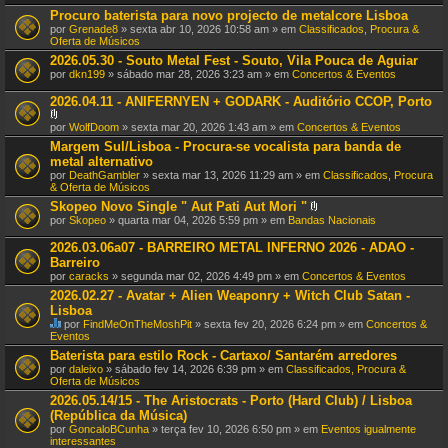
Procuro baterista para novo projecto de metalcore Lisboa
por
Grenade8
» sexta abr 10, 2026 10:58 am » em
Classificados, Procura &
Oferta de Músicos
2026.05.30 - Souto Metal Fest - Souto, Vila Pouca de Aguiar
por
dkn199
» sábado mar 28, 2026 3:23 am » em
Concertos & Eventos
2026.04.11 - ANIFERNYEN + GODARK - Auditório CCOP, Porto
A
por
WolfDoom
» sexta mar 20, 2026 1:43 am » em
Concertos & Eventos
n
Margem Sul/Lisboa - Procura-se vocalista para banda de
e
metal alternativo
x
o
por
DeathGambler
» sexta mar 13, 2026 11:29 am » em
Classificados, Procura
(
& Oferta de Músicos
s
Skopeo Novo Single " Aut Pati Aut Mori "
)
A
por
Skopeo
» quarta mar 04, 2026 5:59 pm » em
Bandas Nacionais
n
e
2026.03.06a07 - BARREIRO METAL INFERNO 2026 - ADAO -
x
Barreiro
o
por
caracks
» segunda mar 02, 2026 4:49 pm » em
Concertos & Eventos
(
s
2026.02.27 - Avatar + Alien Weaponry + Witch Club Satan -
)
Lisboa
por
FindMeOnTheMoshPit
» sexta fev 20, 2026 6:24 pm » em
Concertos &
E
Eventos
s
Baterista para estilo Rock - Cartaxo/ Santarém arredores
t
por
daleixo
» sábado fev 14, 2026 6:39 pm » em
Classificados, Procura &
e
Oferta de Músicos
T
ó
2026.05.14/15 - The Aristocrats - Porto (Hard Club) / Lisboa
p
(República da Música)
i
por
GoncaloBCunha
» terça fev 10, 2026 6:50 pm » em
Eventos igualmente
c
interessantes
o