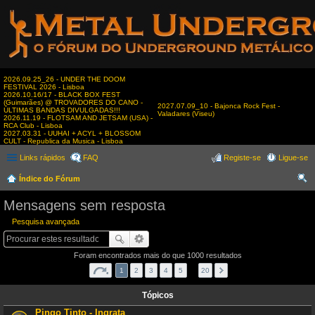
2026.09.25_26 - UNDER THE DOOM
FESTIVAL 2026 - Lisboa
2026.10.16/17 - BLACK BOX FEST
(Guimarães) @ TROVADORES DO CANO -
2027.07.09_10 - Bajonca Rock Fest -
ÚLTIMAS BANDAS DIVULGADAS!!!
Valadares (Viseu)
2026.11.19 - FLOTSAM AND JETSAM (USA) -
RCA Club - Lisboa
2027.03.31 - UUHAI + ACYL + BLOSSOM
CULT - Republica da Musica - Lisboa
Links rápidos
FAQ
Registe-se
Ligue-se
Índice do Fórum
es
Mensagens sem resposta
qui
Pesquisa avançada
sar
Foram encontrados mais do que 1000 resultados
1
2
3
4
5
…
20
Tópicos
Pingo Tinto - Ingrata