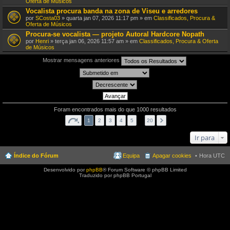
Oferta de Músicos
Vocalista procura banda na zona de Viseu e arredores
por
SCosta03
» quarta jan 07, 2026 11:17 pm » em
Classificados, Procura &
Oferta de Músicos
Procura-se vocalista — projeto Autoral Hardcore Nopath
por
Henri
» terça jan 06, 2026 11:57 am » em
Classificados, Procura & Oferta
de Músicos
Mostrar mensagens anteriores
Foram encontrados mais do que 1000 resultados
1
2
3
4
5
…
20
Ir para
Índice do Fórum
Equipa
Apagar cookies
Hora UTC
Desenvolvido por
phpBB
® Forum Software © phpBB Limited
Traduzido por phpBB Portugal