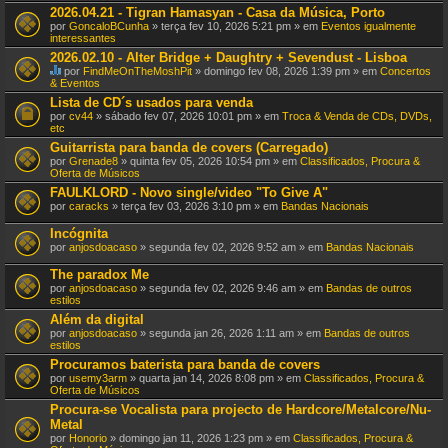
t
2026.04.21 - Tigran Hamasyan - Casa da Música, Porto
e
por
GoncaloBCunha
» terça fev 10, 2026 5:21 pm » em
Eventos igualmente
m
interessantes
u
m
2026.02.10 - Alter Bridge + Daughtry + Sevendust - Lisboa
a
por
FindMeOnTheMoshPit
» domingo fev 08, 2026 1:39 pm » em
Concertos
v
E
& Eventos
o
s
Lista de CD´s usados para venda
t
t
a
por
cv44
» sábado fev 07, 2026 10:01 pm » em
Troca & Venda de CDs, DVDs,
e
ç
etc
T
ã
ó
Guitarrista para banda de covers (Carregado)
o
p
por
Grenade8
» quinta fev 05, 2026 10:54 pm » em
Classificados, Procura &
.
i
Oferta de Músicos
c
o
FAULKLORD - Novo single/video "To Give A"
t
por
caracks
» terça fev 03, 2026 3:10 pm » em
Bandas Nacionais
e
m
Incógnita
u
por
anjosdoacaso
» segunda fev 02, 2026 9:52 am » em
Bandas Nacionais
m
a
The paradox Me
v
o
por
anjosdoacaso
» segunda fev 02, 2026 9:46 am » em
Bandas de outros
t
estilos
a
Além da digital
ç
por
ã
anjosdoacaso
» segunda jan 26, 2026 1:11 am » em
Bandas de outros
estilos
o
.
Procuramos baterista para banda de covers
por
usemy3arm
» quarta jan 14, 2026 8:08 pm » em
Classificados, Procura &
Oferta de Músicos
Procura-se Vocalista para projecto de Hardcore/Metalcore/Nu-
Metal
por
Honorio
» domingo jan 11, 2026 1:23 pm » em
Classificados, Procura &