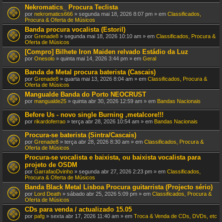
Nekromatics_ Procura Teclista
por
nekromatics666
» segunda mai 18, 2026 8:07 pm » em
Classificados,
Procura & Oferta de Músicos
Banda procura vocalista (Estoril)
por
Grenade8
» segunda mai 18, 2026 10:10 am » em
Classificados, Procura &
Oferta de Músicos
[Compro] Bilhete Iron Maiden relvado Estádio da Luz
por
Onesolo
» quinta mai 14, 2026 3:44 pm » em
Geral
Banda de Metal procura baterista (Cascais)
por
Grenade8
» quarta mai 13, 2026 8:04 am » em
Classificados, Procura &
Oferta de Músicos
Mangualde Banda do Porto NEOCRUST
por
mangualde25
» quinta abr 30, 2026 12:59 am » em
Bandas Nacionais
Before Us - novo single Burning ,metalcore!!!
por
rikardoferrao
» terça abr 28, 2026 10:54 am » em
Bandas Nacionais
Procura-se baterista (Sintra/Cascais)
por
Grenade8
» terça abr 28, 2026 8:30 am » em
Classificados, Procura &
Oferta de Músicos
Procura-se vocalista e baixista, ou baixista vocalista para
projeto de OSDM
por
GarrafaoDvinho
» segunda abr 27, 2026 2:23 pm » em
Classificados,
Procura & Oferta de Músicos
Banda Black Metal Lisboa Procura guitarrista (Projecto sério)
por
Lord Death
» sábado abr 25, 2026 5:09 pm » em
Classificados, Procura &
Oferta de Músicos
CDs para venda / actualizado 15.05
por
pafg
» sexta abr 17, 2026 11:40 am » em
Troca & Venda de CDs, DVDs, etc