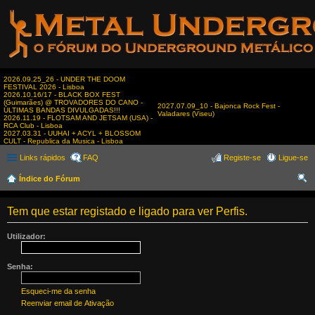
2026.09.25_26 - UNDER THE DOOM
FESTIVAL 2026 - Lisboa
2026.10.16/17 - BLACK BOX FEST
(Guimarães) @ TROVADORES DO CANO -
2027.07.09_10 - Bajonca Rock Fest -
ÚLTIMAS BANDAS DIVULGADAS!!!
Valadares (Viseu)
2026.11.19 - FLOTSAM AND JETSAM (USA) -
RCA Club - Lisboa
2027.03.31 - UUHAI + ACYL + BLOSSOM
CULT - Republica da Musica - Lisboa
Links rápidos
FAQ
Registe-se
Ligue-se
Índice do Fórum
es
Tem que estar registado e ligado para ver Perfis.
qui
sar
Utilizador:
Senha:
Esqueci-me da senha
Reenviar email de Ativação