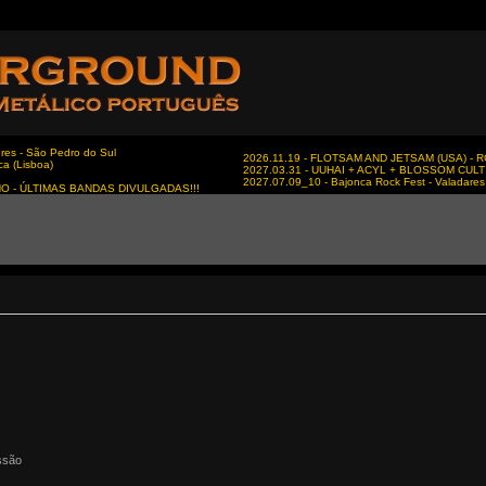
es - São Pedro do Sul
2026.11.19 - FLOTSAM AND JETSAM (USA) - RC
ca (Lisboa)
2027.03.31 - UUHAI + ACYL + BLOSSOM CULT - 
2027.07.09_10 - Bajonca Rock Fest - Valadares 
NO - ÚLTIMAS BANDAS DIVULGADAS!!!
ssão