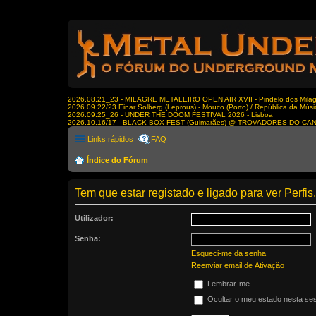
2026.08.21_23 - MILAGRE METALEIRO OPEN AIR XVII - Pindelo dos Milagr
2026.09.22/23 Einar Solberg (Leprous) - Mouco (Porto) / República da Músi
2026.09.25_26 - UNDER THE DOOM FESTIVAL 2026 - Lisboa
2026.10.16/17 - BLACK BOX FEST (Guimarães) @ TROVADORES DO CA
Links rápidos
FAQ
Índice do Fórum
Tem que estar registado e ligado para ver Perfis.
Utilizador:
Senha:
Esqueci-me da senha
Reenviar email de Ativação
Lembrar-me
Ocultar o meu estado nesta se