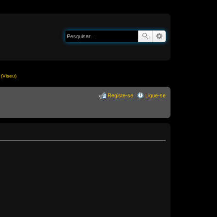
(Viseu)
Registe-se
Ligue-se