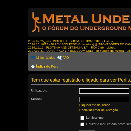
2026.09.25_26 - UNDER THE DOOM FESTIVAL 2026 - Lisboa
2026.10.16/17 - BLACK BOX FEST (Guimarães) @ TROVADORES DO CA
2026.11.19 - FLOTSAM AND JETSAM (USA) - RCA Club - Lisboa
2027.03.31 - UUHAI + ACYL + BLOSSOM CULT - Republica da Musica - Li
Links rápidos
FAQ
Índice do Fórum
Tem que estar registado e ligado para ver Perfis.
Utilizador:
Senha:
Esqueci-me da senha
Reenviar email de Ativação
Lembrar-me
Ocultar o meu estado nesta se