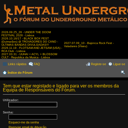
2026.09.25_26 - UNDER THE DOOM
FESTIVAL 2026 - Lisboa
2026.10.16/17 - BLACK BOX FEST
(Guimarães) @ TROVADORES DO CANO -
2027.07.09_10 - Bajonca Rock Fest -
ÚLTIMAS BANDAS DIVULGADAS!!!
Valadares (Viseu)
2026.11.19 - FLOTSAM AND JETSAM (USA) -
RCA Club - Lisboa
2027.03.31 - UUHAI + ACYL + BLOSSOM
CULT - Republica da Musica - Lisboa
Links rápidos
FAQ
Registe-se
Ligue-se
Índice do Fórum
es
Tem que estar registado e ligado para ver os membros da
qui
Equipa de Responsáveis do Fórum.
sar
Utilizador:
Senha:
Esqueci-me da senha
Reenviar email de Ativação