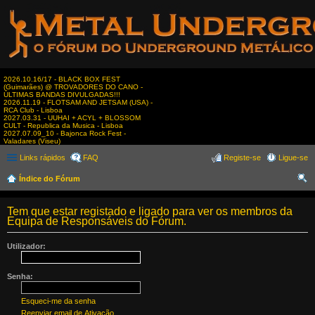
2026.10.16/17 - BLACK BOX FEST
(Guimarães) @ TROVADORES DO CANO -
ÚLTIMAS BANDAS DIVULGADAS!!!
2026.11.19 - FLOTSAM AND JETSAM (USA) -
RCA Club - Lisboa
2027.03.31 - UUHAI + ACYL + BLOSSOM
CULT - Republica da Musica - Lisboa
2027.07.09_10 - Bajonca Rock Fest -
Valadares (Viseu)
Links rápidos
FAQ
Registe-se
Ligue-se
Índice do Fórum
es
Tem que estar registado e ligado para ver os membros da
qui
Equipa de Responsáveis do Fórum.
sar
Utilizador:
Senha:
Esqueci-me da senha
Reenviar email de Ativação