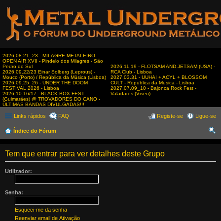
2026.08.21_23 - MILAGRE METALEIRO
OPEN AIR XVII - Pindelo dos Milagres - São
Pedro do Sul
2026.11.19 - FLOTSAM AND JETSAM (USA) -
2026.09.22/23 Einar Solberg (Leprous) -
RCA Club - Lisboa
Mouco (Porto) / República da Música (Lisboa)
2027.03.31 - UUHAI + ACYL + BLOSSOM
2026.09.25_26 - UNDER THE DOOM
CULT - Republica da Musica - Lisboa
FESTIVAL 2026 - Lisboa
2027.07.09_10 - Bajonca Rock Fest -
2026.10.16/17 - BLACK BOX FEST
Valadares (Viseu)
(Guimarães) @ TROVADORES DO CANO -
ÚLTIMAS BANDAS DIVULGADAS!!!
Links rápidos
FAQ
Registe-se
Ligue-se
Índice do Fórum
es
Tem que entrar para ver detalhes deste Grupo
qui
sar
Utilizador:
Senha:
Esqueci-me da senha
Reenviar email de Ativação