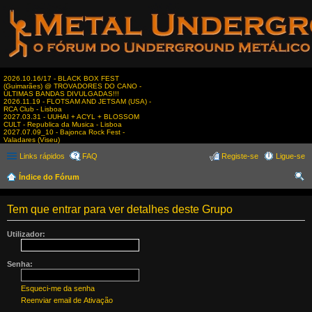
2026.10.16/17 - BLACK BOX FEST
(Guimarães) @ TROVADORES DO CANO -
ÚLTIMAS BANDAS DIVULGADAS!!!
2026.11.19 - FLOTSAM AND JETSAM (USA) -
RCA Club - Lisboa
2027.03.31 - UUHAI + ACYL + BLOSSOM
CULT - Republica da Musica - Lisboa
2027.07.09_10 - Bajonca Rock Fest -
Valadares (Viseu)
Links rápidos
FAQ
Registe-se
Ligue-se
Índice do Fórum
es
Tem que entrar para ver detalhes deste Grupo
qui
sar
Utilizador:
Senha:
Esqueci-me da senha
Reenviar email de Ativação