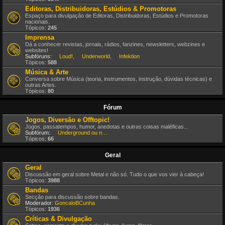
Editoras, Distribuidoras, Estúdios & Promotoras
Espaço para divulgação de Editoras, Distribuidoras, Estúdios e Promotoras
nacionais.
Tópicos:
245
Imprensa
Dá a conhecer revistas, jornais, rádios, fanzines, newsletters, webzines e
websites!
Subfóruns:
Loud!
,
Underworld
,
Infektion
Tópicos:
588
Música & Arte
Conversa sobre Música (teoria, instrumentos, instrução, dúvidas técnicas) e
outras Artes.
Tópicos:
80
Fórum
Jogos, Diversão e Offtopic!
Jogos, passatempos, humor, anedotas e outras coisas maléficas...
Subfórum:
Underground ou nem por isso!
Tópicos:
66
Geral
Geral
Discussão em geral sobre Metal e não só. Tudo o que vos vier à cabeça!
Tópicos:
3988
Bandas
Secção para discussão sobre bandas.
Moderador:
GoncaloBCunha
Tópicos:
1936
Críticas & Divulgação