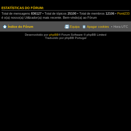
ESTATÍSTICAS DO FÓRUM:
Total de mensagens
836127
• Total de tópicos
25100
• Total de membros
12106
•
Ponti233
é o(a) nosso(a) Utilizador(a) mais recente. Bem-vindo(a) ao Fórum
Índice do Fórum
Equipa
Apagar cookies
Hora UTC
Desenvolvido por
phpBB
® Forum Software © phpBB Limited
Traduzido por phpBB Portugal