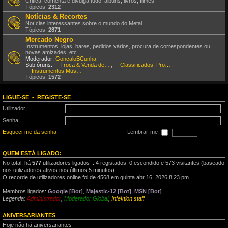
Critica, comenta e divulga tudo: álbuns, livros, filmes
Tópicos:
2312
Notícias & Recortes
Notícias interessantes sobre o mundo do Metal.
Tópicos:
2871
Mercado Negro
Instrumentos, lojas, bares, pedidos vários, procura de correspondentes ou
novas amizades, etc...
Moderador:
GoncaloBCunha
Subfóruns:
Troca & Venda de CDs, DVDs, etc
,
Classificados, Procura & Oferta de Músicos
,
Instrumentos Musicais
Tópicos:
1572
LIGUE-SE
•
REGISTE-SE
Utilizador:
Senha:
Esqueci-me da senha
Lembrar-me
QUEM ESTÁ LIGADO:
No total, há
577
utilizadores ligados :: 4 registados, 0 escondido e 573 visitantes (baseado
nos utilizadores ativos nos últimos 5 minutos)
O recorde de utilizadores online foi de 4568 em quinta abr 16, 2026 8:23 pm
Membros ligados:
Google [Bot]
,
Majestic-12 [Bot]
,
MSN [Bot]
Legenda:
Administrador
,
Moderador Global
,
Infektion staff
ANIVERSARIANTES
Hoje não há aniversariantes