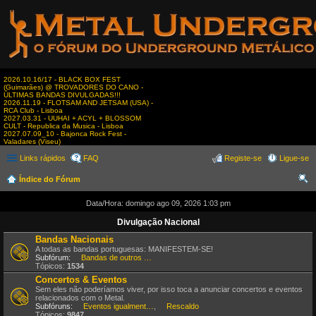
2026.10.16/17 - BLACK BOX FEST
(Guimarães) @ TROVADORES DO CANO -
ÚLTIMAS BANDAS DIVULGADAS!!!
2026.11.19 - FLOTSAM AND JETSAM (USA) -
RCA Club - Lisboa
2027.03.31 - UUHAI + ACYL + BLOSSOM
CULT - Republica da Musica - Lisboa
2027.07.09_10 - Bajonca Rock Fest -
Valadares (Viseu)
Links rápidos
FAQ
Registe-se
Ligue-se
Índice do Fórum
es
Data/Hora: domingo ago 09, 2026 1:03 pm
qui
Divulgação Nacional
sar
Bandas Nacionais
A todas as bandas portuguesas: MANIFESTEM-SE!
Subfórum:
Bandas de outros estilos
Tópicos:
1534
Concertos & Eventos
Sem eles não poderíamos viver, por isso toca a anunciar concertos e eventos
relacionados com o Metal.
Subfóruns:
Eventos igualmente interessantes
,
Rescaldo
Tópicos:
9847