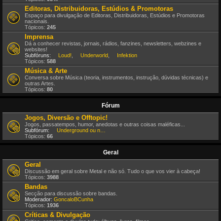
Editoras, Distribuidoras, Estúdios & Promotoras
Espaço para divulgação de Editoras, Distribuidoras, Estúdios e Promotoras
nacionais.
Tópicos:
245
Imprensa
Dá a conhecer revistas, jornais, rádios, fanzines, newsletters, webzines e
websites!
Subfóruns:
Loud!
,
Underworld
,
Infektion
Tópicos:
588
Música & Arte
Conversa sobre Música (teoria, instrumentos, instrução, dúvidas técnicas) e
outras Artes.
Tópicos:
80
Fórum
Jogos, Diversão e Offtopic!
Jogos, passatempos, humor, anedotas e outras coisas maléficas...
Subfórum:
Underground ou nem por isso!
Tópicos:
66
Geral
Geral
Discussão em geral sobre Metal e não só. Tudo o que vos vier à cabeça!
Tópicos:
3988
Bandas
Secção para discussão sobre bandas.
Moderador:
GoncaloBCunha
Tópicos:
1936
Críticas & Divulgação