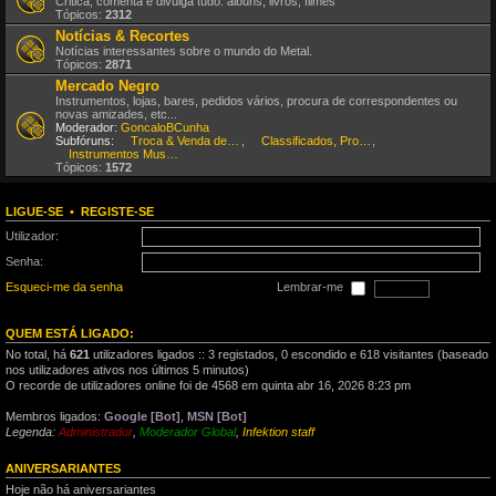
Critica, comenta e divulga tudo: álbuns, livros, filmes
Tópicos:
2312
Notícias & Recortes
Notícias interessantes sobre o mundo do Metal.
Tópicos:
2871
Mercado Negro
Instrumentos, lojas, bares, pedidos vários, procura de correspondentes ou
novas amizades, etc...
Moderador:
GoncaloBCunha
Subfóruns:
Troca & Venda de CDs, DVDs, etc
,
Classificados, Procura & Oferta de Músicos
,
Instrumentos Musicais
Tópicos:
1572
LIGUE-SE
•
REGISTE-SE
Utilizador:
Senha:
Esqueci-me da senha
Lembrar-me
QUEM ESTÁ LIGADO:
No total, há
621
utilizadores ligados :: 3 registados, 0 escondido e 618 visitantes (baseado
nos utilizadores ativos nos últimos 5 minutos)
O recorde de utilizadores online foi de 4568 em quinta abr 16, 2026 8:23 pm
Membros ligados:
Google [Bot]
,
MSN [Bot]
Legenda:
Administrador
,
Moderador Global
,
Infektion staff
ANIVERSARIANTES
Hoje não há aniversariantes