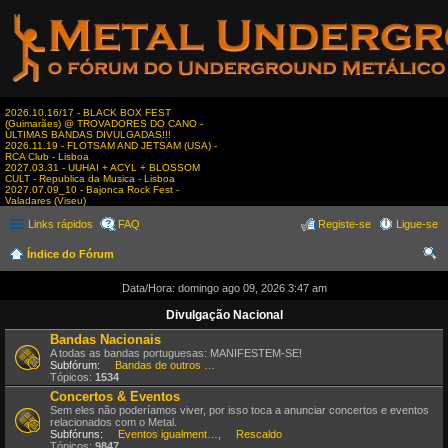
2026.10.16/17 - BLACK BOX FEST
(Guimarães) @ TROVADORES DO CANO -
ÚLTIMAS BANDAS DIVULGADAS!!!
2026.11.19 - FLOTSAM AND JETSAM (USA) -
RCA Club - Lisboa
2027.03.31 - UUHAI + ACYL + BLOSSOM
CULT - Republica da Musica - Lisboa
2027.07.09_10 - Bajonca Rock Fest -
Valadares (Viseu)
Links rápidos
FAQ
Registe-se
Ligue-se
Índice do Fórum
es
Data/Hora: domingo ago 09, 2026 3:47 am
qui
Divulgação Nacional
sar
Bandas Nacionais
A todas as bandas portuguesas: MANIFESTEM-SE!
Subfórum:
Bandas de outros estilos
Tópicos:
1534
Concertos & Eventos
Sem eles não poderíamos viver, por isso toca a anunciar concertos e eventos
relacionados com o Metal.
Subfóruns:
Eventos igualmente interessantes
,
Rescaldo
Tópicos:
9847