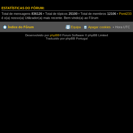
ESTATÍSTICAS DO FÓRUM:
Total de mensagens
836126
• Total de tópicos
25100
• Total de membros
12106
•
Ponti233
é o(a) nosso(a) Utilizador(a) mais recente. Bem-vindo(a) ao Fórum
Índice do Fórum
Equipa
Apagar cookies
Hora UTC
Desenvolvido por
phpBB
® Forum Software © phpBB Limited
Traduzido por phpBB Portugal