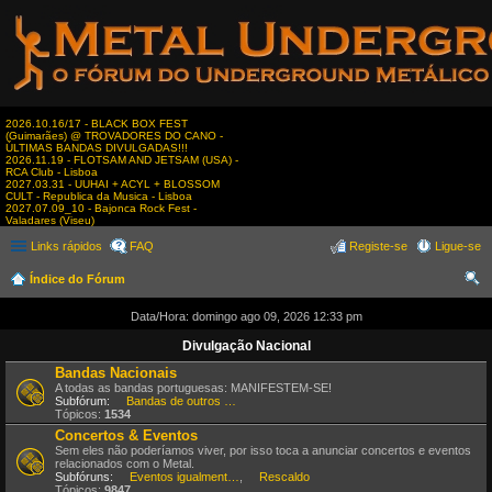
2026.10.16/17 - BLACK BOX FEST
(Guimarães) @ TROVADORES DO CANO -
ÚLTIMAS BANDAS DIVULGADAS!!!
2026.11.19 - FLOTSAM AND JETSAM (USA) -
RCA Club - Lisboa
2027.03.31 - UUHAI + ACYL + BLOSSOM
CULT - Republica da Musica - Lisboa
2027.07.09_10 - Bajonca Rock Fest -
Valadares (Viseu)
Links rápidos
FAQ
Registe-se
Ligue-se
Índice do Fórum
es
Data/Hora: domingo ago 09, 2026 12:33 pm
qui
Divulgação Nacional
sar
Bandas Nacionais
A todas as bandas portuguesas: MANIFESTEM-SE!
Subfórum:
Bandas de outros estilos
Tópicos:
1534
Concertos & Eventos
Sem eles não poderíamos viver, por isso toca a anunciar concertos e eventos
relacionados com o Metal.
Subfóruns:
Eventos igualmente interessantes
,
Rescaldo
Tópicos:
9847