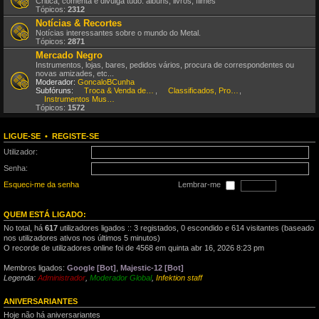
Critica, comenta e divulga tudo: álbuns, livros, filmes
Tópicos:
2312
Notícias & Recortes
Notícias interessantes sobre o mundo do Metal.
Tópicos:
2871
Mercado Negro
Instrumentos, lojas, bares, pedidos vários, procura de correspondentes ou
novas amizades, etc...
Moderador:
GoncaloBCunha
Subfóruns:
Troca & Venda de CDs, DVDs, etc
,
Classificados, Procura & Oferta de Músicos
,
Instrumentos Musicais
Tópicos:
1572
LIGUE-SE
•
REGISTE-SE
Utilizador:
Senha:
Esqueci-me da senha
Lembrar-me
QUEM ESTÁ LIGADO:
No total, há
617
utilizadores ligados :: 3 registados, 0 escondido e 614 visitantes (baseado
nos utilizadores ativos nos últimos 5 minutos)
O recorde de utilizadores online foi de 4568 em quinta abr 16, 2026 8:23 pm
Membros ligados:
Google [Bot]
,
Majestic-12 [Bot]
Legenda:
Administrador
,
Moderador Global
,
Infektion staff
ANIVERSARIANTES
Hoje não há aniversariantes