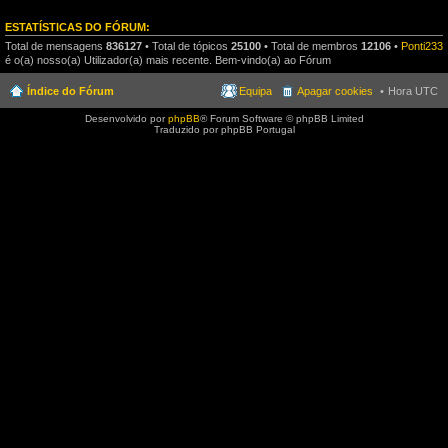
ESTATÍSTICAS DO FÓRUM:
Total de mensagens
836127
• Total de tópicos
25100
• Total de membros
12106
•
Ponti233
é o(a) nosso(a) Utilizador(a) mais recente. Bem-vindo(a) ao Fórum
Índice do Fórum
Equipa
Apagar cookies
Hora UTC
Desenvolvido por
phpBB
® Forum Software © phpBB Limited
Traduzido por phpBB Portugal