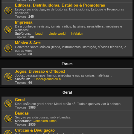
Editoras, Distribuidoras, Estúdios & Promotoras
Espaço para divulgação de Editoras, Distribuidoras, Estúdios e Promotoras
nacionais.
Tópicos:
245
Imprensa
Dá a conhecer revistas, jornais, rádios, fanzines, newsletters, webzines e
websites!
Subfóruns:
Loud!
,
Underworld
,
Infektion
Tópicos:
588
Música & Arte
Conversa sobre Música (teoria, instrumentos, instrução, dúvidas técnicas) e
outras Artes.
Tópicos:
80
Fórum
Jogos, Diversão e Offtopic!
Jogos, passatempos, humor, anedotas e outras coisas maléficas...
Subfórum:
Underground ou nem por isso!
Tópicos:
66
Geral
Geral
Discussão em geral sobre Metal e não só. Tudo o que vos vier à cabeça!
Tópicos:
3988
Bandas
Secção para discussão sobre bandas.
Moderador:
GoncaloBCunha
Tópicos:
1936
Críticas & Divulgação