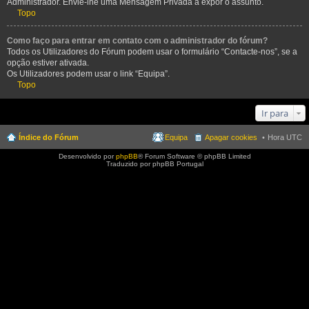
Administrador. Envie-lhe uma Mensagem Privada a expor o assunto.
Topo
Como faço para entrar em contato com o administrador do fórum?
Todos os Utilizadores do Fórum podem usar o formulário “Contacte-nos”, se a
opção estiver ativada.
Os Utilizadores podem usar o link “Equipa”.
Topo
Ir para
Índice do Fórum
Equipa
Apagar cookies
Hora UTC
Desenvolvido por
phpBB
® Forum Software © phpBB Limited
Traduzido por phpBB Portugal