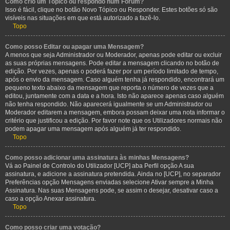
Como crio um Tópico ou respondo num Fórum?
Isso é fácil, clique no botão Novo Tópico ou Responder. Estes botões só são
visíveis nas situações em que está autorizado a fazê-lo.
Topo
Como posso Editar ou apagar uma Mensagem?
A menos que seja Administrador ou Moderador, apenas pode editar ou excluir
as suas próprias mensagens. Pode editar a mensagem clicando no botão de
edição. Por vezes, apenas o poderá fazer por um período limitado de tempo,
após o envio da mensagem. Caso alguém tenha já respondido, encontrará um
pequeno texto abaixo da mensagem que reporta o número de vezes que a
editou, juntamente com a data e a hora. Isto não aparece apenas caso alguém
não tenha respondido. Não aparecerá igualmente se um Administrador ou
Moderador editarem a mensagem, embora possam deixar uma nota informar o
critério que justificou a edição. Por favor note que os Utilizadores normais não
podem apagar uma mensagem após alguém já ter respondido.
Topo
Como posso adicionar uma assinatura às minhas Mensagens?
Vá ao Painel de Controlo do Utilizador [UCP] aba Perfil opção A sua
assinatura, e adicione a assinatura pretendida. Ainda no [UCP], no separador
Preferências opção Mensagens enviadas selecione Ativar sempre a Minha
Assinatura. Nas suas Mensagens pode, se assim o desejar, desativar caso a
caso a opção Anexar assinatura.
Topo
Como posso criar uma votação?