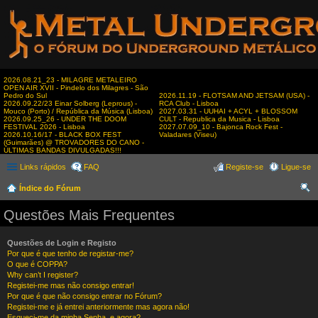
2026.08.21_23 - MILAGRE METALEIRO
OPEN AIR XVII - Pindelo dos Milagres - São
Pedro do Sul
2026.11.19 - FLOTSAM AND JETSAM (USA) -
2026.09.22/23 Einar Solberg (Leprous) -
RCA Club - Lisboa
Mouco (Porto) / República da Música (Lisboa)
2027.03.31 - UUHAI + ACYL + BLOSSOM
2026.09.25_26 - UNDER THE DOOM
CULT - Republica da Musica - Lisboa
FESTIVAL 2026 - Lisboa
2027.07.09_10 - Bajonca Rock Fest -
2026.10.16/17 - BLACK BOX FEST
Valadares (Viseu)
(Guimarães) @ TROVADORES DO CANO -
ÚLTIMAS BANDAS DIVULGADAS!!!
Links rápidos
FAQ
Registe-se
Ligue-se
Índice do Fórum
es
Questões Mais Frequentes
qui
sar
Questões de Login e Registo
Por que é que tenho de registar-me?
O que é COPPA?
Why can’t I register?
Registei-me mas não consigo entrar!
Por que é que não consigo entrar no Fórum?
Registei-me e já entrei anteriormente mas agora não!
Esqueci-me da minha Senha, e agora?