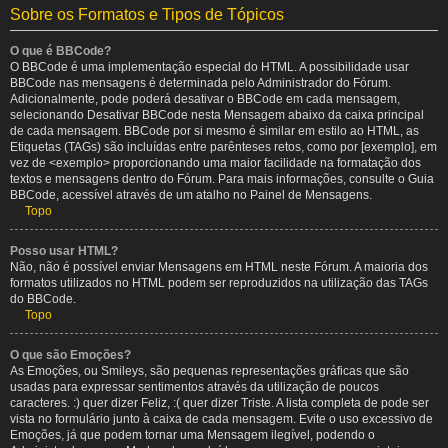
Sobre os Formatos e Tipos de Tópicos
O que é BBCode?
O BBCode é uma implementação especial do HTML. A possibilidade usar
BBCode nas mensagens é determinada pelo Administrador do Fórum.
Adicionalmente, pode poderá desativar o BBCode em cada mensagem,
selecionando Desativar BBCode nesta Mensagem abaixo da caixa principal
de cada mensagem. BBCode por si mesmo é similar em estilo ao HTML, as
Etiquetas (TAGs) são incluídas entre parênteses retos, como por [exemplo], em
vez de <exemplo> proporcionando uma maior facilidade na formatação dos
textos e mensagens dentro do Fórum. Para mais informações, consulte o Guia
BBCode, acessível através de um atalho no Painel de Mensagens.
Topo
Posso usar HTML?
Não, não é possível enviar Mensagens em HTML neste Fórum. A maioria dos
formatos utilizados no HTML podem ser reproduzidos na utilização das TAGs
do BBCode.
Topo
O que são Emoções?
As Emoções, ou Smileys, são pequenas representações gráficas que são
usadas para expressar sentimentos através da utilização de poucos
caracteres. :) quer dizer Feliz, :( quer dizer Triste. A lista completa de pode ser
vista no formulário junto à caixa de cada mensagem. Evite o uso excessivo de
Emoções, já que podem tornar uma Mensagem ilegível, podendo o