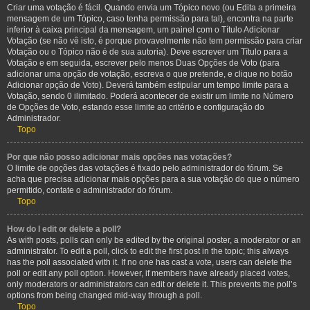
Criar uma votação é fácil. Quando envia um Tópico novo (ou Edita a primeira
mensagem de um Tópico, caso tenha permissão para tal), encontra na parte
inferior à caixa principal da mensagem, um painel com o Título Adicionar
Votação (se não vê isto, é porque provavelmente não tem permissão para criar
Votação ou o Tópico não é de sua autoria). Deve escrever um Título para a
Votação e em seguida, escrever pelo menos Duas Opções de Voto (para
adicionar uma opção de votação, escreva o que pretende, e clique no botão
Adicionar opção de Voto). Deverá também estipular um tempo limite para a
Votação, sendo 0 ilimitado. Poderá acontecer de existir um limite no Número
de Opções de Voto, estando esse limite ao critério e configuração do
Administrador.
Topo
Por que não posso adicionar mais opções nas votações?
O limite de opções das votações é fixado pelo administrador do fórum. Se
acha que precisa adicionar mais opções para a sua votação do que o número
permitido, contate o administrador do fórum.
Topo
How do I edit or delete a poll?
As with posts, polls can only be edited by the original poster, a moderator or an
administrator. To edit a poll, click to edit the first post in the topic; this always
has the poll associated with it. If no one has cast a vote, users can delete the
poll or edit any poll option. However, if members have already placed votes,
only moderators or administrators can edit or delete it. This prevents the poll’s
options from being changed mid-way through a poll.
Topo