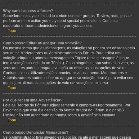
Why can’t I access a forum?
Some forums may be limited to certain users or groups. To view, read, post or
perform another action you may need special permissions. Contact a
moderator or board administrator to grant you access.
Topo
Como posso Editar ou apagar uma votação?
Da mesma forma que as Mensagens, as votações só podem ser editadas pelo
seu autor, Moderadores ou Administradores do Fórum. Para editar uma
votação, clique na primeira mensagem do Tópico (esta mensagem é a que
tem a votação associada ao Tópico). Caso ninguém tenha submetido voto, os
seus autores podem apagar a votação ou editar as suas opções de voto.
Contudo, se os Utilizadores já submeteram votos, apenas Moderadores e
Administradores podem editar ou apagar essa votação. Isso é para evitar com
que sejam alteradas as opções de voto em votações em curso.
Topo
Por que recebi uma Advertência?
Leia as Regras do Fórum cuidadosamente e cumpra-as rigorosamente. Por
Favor, note que esta é a decisão do Administrador do Fórum, e o phpBB
Limited não tem autoridade nenhuma sobre a advertência enviada.
Topo
Como posso Denunciar Mensagens?
Se o Administrador tiver ativado esta opção, vá até à mensagem que deseja