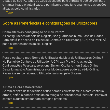
“Apaga do seu PC todos os Cookies criados pelo phpBB3 e que servem para
o manter ligado e autenticado, e permitem o pleno funcionamento das opções
ativadas pelo Administrador.
Topo
Sobre as Preferências e configurações de Utilizadores
Como altero as configuração do meu Perfil?
As configurações (depois do Registo) são guardadas numa Base de Dados.
Para alterá-las aceda ao Painel de Controlo do Utilizador [UCP], aba Perfil. Aí
pode alterar os dados do seu Registo.
Topo
Posso ocultar o meu Nome de Utilizador da Lista de Utilizadores Online?
No Painel de Controlo do Utilizador [UCP], aba Preferências, opção
Configurações Pessoais, selecione Sim em Ocultar o meu Status Online.
Desta forma só o Administrador e os Moderadores poderão vê-lo Online.
Passará a ser considerado Utilizador invisível pelo Sistema.
Topo
A Data e Hora estão erradas!
Se tem certeza de ter definido o fuso horário corretamente e a hora continua
errada, então o horário definido no relógio do servidor está incorreto. Por favor,
contate o administrador para corrigir o problema.
Topo