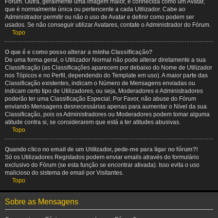
Fórum. Outra, geralmente uma imagem maior, é conhecida como um Avatar,
que é normalmente única ou pertencente a cada Utilizador. Cabe ao
Administrador permitir ou não o uso de Avatar e definir como podem ser
usados. Se não conseguir utilizar Avatares, contate o Administrador do Fórum.
Topo
O que é e como posso alterar a minha Classificação?
De uma forma geral, o Utilizador Normal não pode alterar diretamente a sua
Classificação (as Classificações aparecem por debaixo do Nome de Utilizador
nos Tópicos e no Perfil, dependendo do Template em uso). A maior parte das
Classificação existentes, indicam o Número de Mensagens enviadas ou
indicam certo tipo de Utilizadores, ou seja, Moderadores e Administradores
poderão ter uma Classificação Especial. Por Favor, não abuse do Fórum
enviando Mensagens desnecessárias apenas para aumentar o Nível da sua
Classificação, pois os Administradores ou Moderadores podem tomar alguma
atitude contra si, se considerarem que está a ter atitudes abusivas.
Topo
Quando clico no email de um Utilizador, pede-me para ligar no fórum?!
Só os Utilizadores Registados podem enviar emails através do formulário
exclusivo do Fórum (se esta função se encontrar ativada). Isso evita o uso
malicioso do sistema de email por Visitantes.
Topo
Sobre as Mensagens