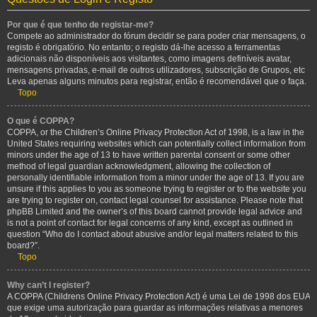
Por que é que tenho de registar-me?
Compete ao administrador do fórum decidir se para poder criar mensagens, o
registo é obrigatório. No entanto; o registo dá-lhe acesso a ferramentas
adicionais não disponíveis aos visitantes, como imagens definíveis avatar,
mensagens privadas, e-mail de outros utilizadores, subscrição de Grupos, etc
Leva apenas alguns minutos para registrar, então é recomendável que o faça.
Topo
O que é COPPA?
COPPA, or the Children’s Online Privacy Protection Act of 1998, is a law in the
United States requiring websites which can potentially collect information from
minors under the age of 13 to have written parental consent or some other
method of legal guardian acknowledgment, allowing the collection of
personally identifiable information from a minor under the age of 13. If you are
unsure if this applies to you as someone trying to register or to the website you
are trying to register on, contact legal counsel for assistance. Please note that
phpBB Limited and the owner’s of this board cannot provide legal advice and
is not a point of contact for legal concerns of any kind, except as outlined in
question “Who do I contact about abusive and/or legal matters related to this
board?”.
Topo
Why can’t I register?
A COPPA (Childrens Online Privacy Protection Act) é uma Lei de 1998 dos EUA
que exige uma autorização para guardar as informações relativas a menores