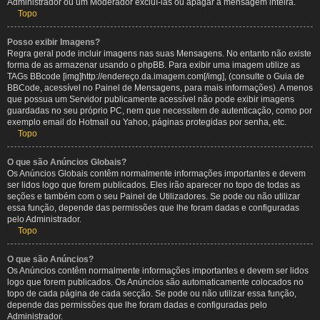
Administrador ou um Moderador excluí-las ou apagar a mensagem inteira.
Topo
Posso exibir Imagens?
Regra geral pode incluir imagens nas suas Mensagens. No entanto não existe
forma de as armazenar usando o phpBB. Para exibir uma imagem utilize as
TAGs BBcode [img]http://endereço.da.imagem.com[/img], (consulte o Guia de
BBCode, acessível no Painel de Mensagens, para mais informações). A menos
que possua um Servidor publicamente acessível não pode exibir imagens
guardadas no seu próprio PC, nem que necessitem de autenticação, como por
exemplo email do Hotmail ou Yahoo, páginas protegidas por senha, etc.
Topo
O que são Anúncios Globais?
Os Anúncios Globais contêm normalmente informações importantes e devem
ser lidos logo que forem publicados. Eles irão aparecer no topo de todas as
seções e também com o seu Painel de Utilizadores. Se pode ou não utilizar
essa função, depende das permissões que lhe foram dadas e configuradas
pelo Administrador.
Topo
O que são Anúncios?
Os Anúncios contêm normalmente informações importantes e devem ser lidos
logo que forem publicados. Os Anúncios são automaticamente colocados no
topo de cada página de cada secção. Se pode ou não utilizar essa função,
depende das permissões que lhe foram dadas e configuradas pelo
Administrador.