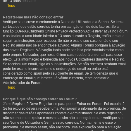
de 13 anos de idade.
Topo
Registei-me mas não consigo entrar!
Verifique se escreve corretamente o Nome de Utilizador e a Senha. Se tem a
certeza de que estão corretos tenha em atenção um de dois fatores. Se a
função COPPA (Childrens Online Privacy Protection Act) estiver ativa no Fórum
e assinalou a uma idade inferior a 13 anos durante o Registo, então tem que
seguir as instruções que recebeu. Se não é este o seu caso, então o seu
Registo ainda não se encontra-se ativado. Alguns Fóruns obrigam à ativação
dos novos Registos. A Ativação tanto pode ser feita pelo Administrador como
pelo próprio Utilizador, que neste último caso receberá um email para esse
efeito. Esta informação é fornecida aos novos Utilizadores durante o Registo.
Se recebeu um email, siga as suas instruções. Se não recebeu nenhum email
pode ter escrito incorretamente o endereço de email ou então está
considerado como spam pelo seu cliente de email. Se tem certeza que o
endereço de email que forneceu é válido e correto, tente contatar o
Administrador do Fórum.
Topo
Por que é que não consigo entrar no Fórum?
Já se Registou? Deve Registar-se para poder Entrar no Fórum. Foi expulso?
Se foi expulso deverá receber uma Mensagem a informá-lo da ocorrência. Se
discordar das razões apontadas contate o Administrador. Se está registado,
não se encontra expulso e mesmo assim não conseguir entrar, verifique se o
seu Nome de Utilizador e Senha estão corretos. Normalmente é esse o
problema. Se mesmo assim, não encontra uma explicação para a situação,