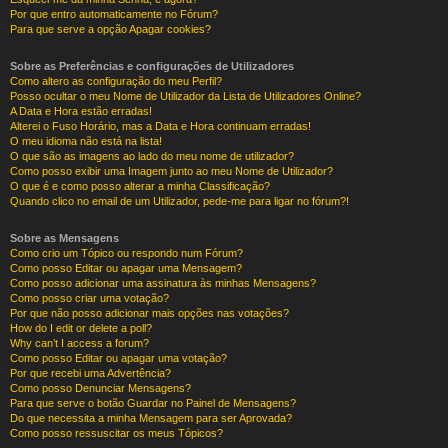
Por que entro automaticamente no Fórum?
Para que serve a opção Apagar cookies?
Sobre as Preferências e configurações de Utilizadores
Como altero as configuração do meu Perfil?
Posso ocultar o meu Nome de Utilizador da Lista de Utilizadores Online?
A Data e Hora estão erradas!
Alterei o Fuso Horário, mas a Data e Hora continuam erradas!
O meu idioma não está na lista!
O que são as imagens ao lado do meu nome de utilizador?
Como posso exibir uma Imagem junto ao meu Nome de Utilizador?
O que é e como posso alterar a minha Classificação?
Quando clico no email de um Utilizador, pede-me para ligar no fórum?!
Sobre as Mensagens
Como crio um Tópico ou respondo num Fórum?
Como posso Editar ou apagar uma Mensagem?
Como posso adicionar uma assinatura às minhas Mensagens?
Como posso criar uma votação?
Por que não posso adicionar mais opções nas votações?
How do I edit or delete a poll?
Why can’t I access a forum?
Como posso Editar ou apagar uma votação?
Por que recebi uma Advertência?
Como posso Denunciar Mensagens?
Para que serve o botão Guardar no Painel de Mensagens?
Do que necessita a minha Mensagem para ser Aprovada?
Como posso ressuscitar os meus Tópicos?