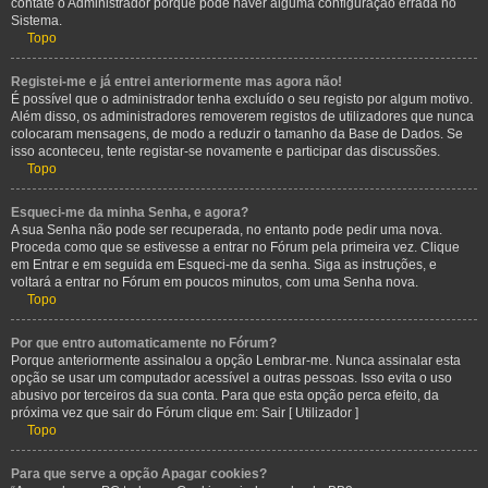
contate o Administrador porque pode haver alguma configuração errada no
Sistema.
Topo
Registei-me e já entrei anteriormente mas agora não!
É possível que o administrador tenha excluído o seu registo por algum motivo.
Além disso, os administradores removerem registos de utilizadores que nunca
colocaram mensagens, de modo a reduzir o tamanho da Base de Dados. Se
isso aconteceu, tente registar-se novamente e participar das discussões.
Topo
Esqueci-me da minha Senha, e agora?
A sua Senha não pode ser recuperada, no entanto pode pedir uma nova.
Proceda como que se estivesse a entrar no Fórum pela primeira vez. Clique
em Entrar e em seguida em Esqueci-me da senha. Siga as instruções, e
voltará a entrar no Fórum em poucos minutos, com uma Senha nova.
Topo
Por que entro automaticamente no Fórum?
Porque anteriormente assinalou a opção Lembrar-me. Nunca assinalar esta
opção se usar um computador acessível a outras pessoas. Isso evita o uso
abusivo por terceiros da sua conta. Para que esta opção perca efeito, da
próxima vez que sair do Fórum clique em: Sair [ Utilizador ]
Topo
Para que serve a opção Apagar cookies?